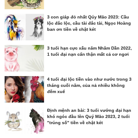
3 con giáp đỏ nhất Qúy Mão 2023: Cầu
lộc đắc lộc, cầu tài đắc tài, Ngọc Hoàng
ban ơn tiền về chật két
3 tuổi hạn cực xấu năm Nhâm Dần 2022,
1 tuổi đại nạn cẩn thận mất cả cơ ngơi
4 tuổi đại lộc tiền vào như nước trong 3
tháng cuối năm, của nả nhiều không
đếm xuể
Định mệnh an bài: 3 tuổi vướng đại hạn
khó ngóc đầu lên Quý Mão 2023, 2 tuổi
"trúng số" tiền về chật két