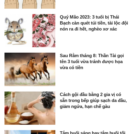
Quý Mão 2023: 3 tuổi bị Thái
Bạch càn quét túi tiền, tài lộc đội
nón ra đi hết, nghèo xơ xác
Sau Rằm tháng 8: Thần Tài gọi
tên 3 tuổi vừa tránh được họa
vừa có tiền
Cách gội đầu bằng 2 gia vị có
sẵn trong bếp giúp sạch da đầu,
giảm ngứa, hạn chế gàu
Tắm buổi sáng hay tắm buổi tối