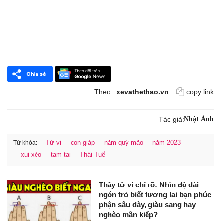
Theo:
xevathethao.vn
copy link
Tác giả:
Nhật Ánh
Tử vi
con giáp
năm quý mão
năm 2023
Từ khóa:
xui xẻo
tam tai
Thái Tuế
Thầy tử vi chỉ rõ: Nhìn độ dài
ngón trỏ biết tương lai bạn phúc
phận sâu dày, giàu sang hay
nghèo mãn kiếp?