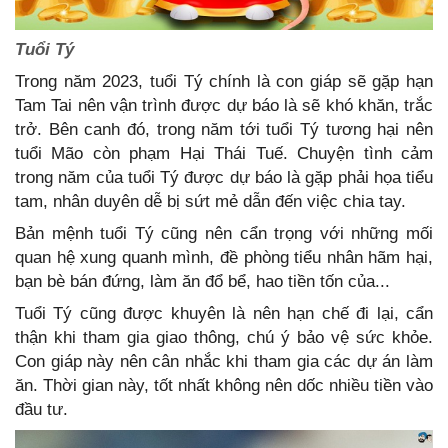
Tuổi Tý
Trong năm 2023, tuổi Tý chính là con giáp sẽ gặp hạn
Tam Tai nên vận trình được dự báo là sẽ khó khăn, trắc
trở. Bên canh đó, trong năm tới tuổi Tý tương hại nên
tuổi Mão còn phạm Hại Thái Tuế. Chuyện tình cảm
trong năm của tuổi Tý được dự báo là gặp phải họa tiểu
tam, nhân duyên dễ bị sứt mẻ dẫn đến việc chia tay.
Bản mệnh tuổi Tý cũng nên cẩn trọng với những mối
quan hệ xung quanh mình, đề phòng tiểu nhân hãm hại,
bạn bè bán đứng, làm ăn đổ bể, hao tiền tốn của...
Tuổi Tý cũng được khuyên là nên hạn chế đi lại, cẩn
thận khi tham gia giao thông, chú ý bảo vệ sức khỏe.
Con giáp này nên cân nhắc khi tham gia các dự án làm
ăn. Thời gian này, tốt nhất không nên dốc nhiều tiền vào
đầu tư.