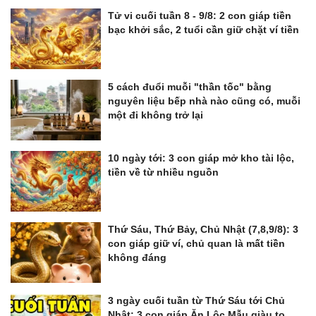
Tử vi cuối tuần 8 - 9/8: 2 con giáp tiền
bạc khởi sắc, 2 tuổi cần giữ chặt ví tiền
5 cách đuổi muỗi "thần tốc" bằng
nguyên liệu bếp nhà nào cũng có, muỗi
một đi không trở lại
10 ngày tới: 3 con giáp mở kho tài lộc,
tiền về từ nhiều nguồn
Thứ Sáu, Thứ Bảy, Chủ Nhật (7,8,9/8): 3
con giáp giữ ví, chủ quan là mất tiền
không đáng
3 ngày cuối tuần từ Thứ Sáu tới Chủ
Nhật: 3 con giáp Ăn Lộc Mẫu giàu to