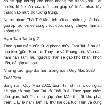
đó sẽ gặp những khó khăn không thể tránh khỏi. Tất
nhiên, khó khăn của mỗi con giáp sẽ khác nhau tùy
thuộc vào mực độ tương trùng.
Người phạm Thái Tuế tâm tính bất an, nhân sự bất hòa,
gặp áp lực lớn về công việc, cuộc sống, chuyện làm ăn
không tốt...
Hạm Tam Tai là gì?
Theo quan niệm của tử vi phong thủy, Tam Tai là ba cái
hạn lớn (gồm Hảo tai, Thủy tai và Phong tai). Vào các
năm hạn Tam Tai, người bị hạn sẽ gặp khó khăn, khốn
đốn, dễ gặp tai họa.
Những tuổi gặp đại hạn trong năm Quý Mã
o 2023
Tuổi Thìn
Sang năm Quý Mão 2022, tuổi Thìn chính là con giáp
sẽ gặp cả hạn Tam Tai và Thái Tuế. Theo quan niệm
dân gian, tuổi Thìn mà gặp năm Mão thì rất khó phát
triển. Đây là năm Tam Tai thứ hai của tuổi Thìn và cũng