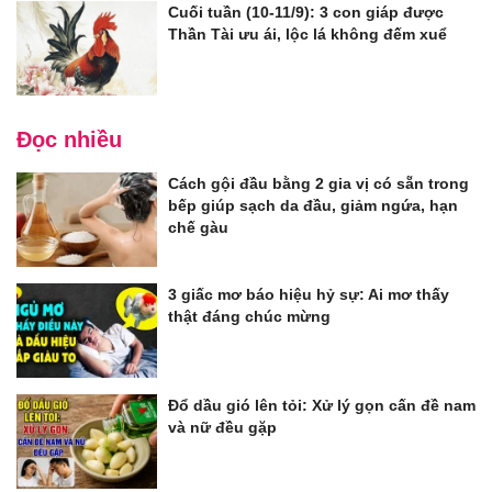
Cuối tuần (10-11/9): 3 con giáp được
Thần Tài ưu ái, lộc lá không đếm xuể
Đọc nhiều
Cách gội đầu bằng 2 gia vị có sẵn trong
bếp giúp sạch da đầu, giảm ngứa, hạn
chế gàu
3 giấc mơ báo hiệu hỷ sự: Ai mơ thấy
thật đáng chúc mừng
Đổ dầu gió lên tỏi: Xử lý gọn cấn đề nam
và nữ đều gặp