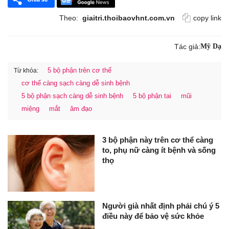
Theo:
giaitri.thoibaovhnt.com.vn
copy link
Tác giả:
Mỹ Dạ
5 bộ phận trên cơ thể
Từ khóa:
cơ thể càng sạch càng dễ sinh bệnh
5 bộ phận sạch càng dễ sinh bệnh
5 bộ phận tai
mũi
miệng
mắt
âm đạo
3 bộ phận này trên cơ thể càng
to, phụ nữ càng ít bệnh và sống
thọ
Người già nhất định phải chú ý 5
điều này để bảo vệ sức khỏe