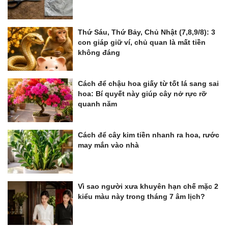
Thứ Sáu, Thứ Bảy, Chủ Nhật (7,8,9/8): 3
con giáp giữ ví, chủ quan là mất tiền
không đáng
Cách để chậu hoa giấy từ tốt lá sang sai
hoa: Bí quyết này giúp cây nở rực rỡ
quanh năm
Cách để cây kim tiền nhanh ra hoa, rước
may mắn vào nhà
Vì sao người xưa khuyên hạn chế mặc 2
kiểu màu này trong tháng 7 âm lịch?