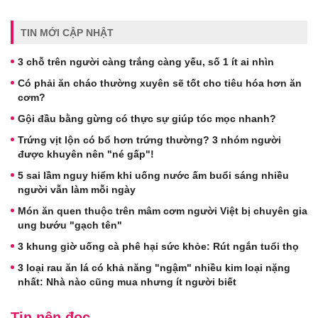
TIN MỚI CẬP NHẬT
3 chỗ trên người càng trắng càng yếu, số 1 ít ai nhìn
Có phải ăn cháo thường xuyên sẽ tốt cho tiêu hóa hơn ăn
cơm?
Gội đầu bằng gừng có thực sự giúp tóc mọc nhanh?
Trứng vịt lộn có bổ hơn trứng thường? 3 nhóm người
được khuyên nên "né gấp"!
5 sai lầm nguy hiểm khi uống nước ấm buổi sáng nhiều
người vẫn làm mỗi ngày
Món ăn quen thuộc trên mâm cơm người Việt bị chuyên gia
ung bướu "gạch tên"
3 khung giờ uống cà phê hại sức khỏe: Rút ngắn tuổi thọ
3 loại rau ăn lá có khả năng "ngậm" nhiều kim loại nặng
nhất: Nhà nào cũng mua nhưng ít người biết
Tin nên đọc