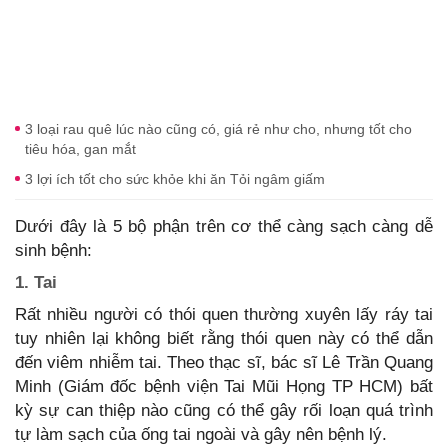
3 loại rau quê lúc nào cũng có, giá rẻ như cho, nhưng tốt cho
tiêu hóa, gan mắt
3 lợi ích tốt cho sức khỏe khi ăn Tỏi ngâm giấm
Dưới đây là 5 bộ phận trên cơ thể càng sạch càng dễ
sinh bệnh:
1. Tai
Rất nhiều người có thói quen thường xuyên lấy ráy tai
tuy nhiên lại không biết rằng thói quen này có thể dẫn
đến viêm nhiễm tai. Theo thạc sĩ, bác sĩ Lê Trần Quang
Minh (Giám đốc bệnh viện Tai Mũi Họng TP HCM) bất
kỳ sự can thiệp nào cũng có thể gây rối loạn quá trình
tự làm sạch của ống tai ngoài và gây nên bệnh lý.