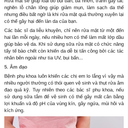
Rửa mặt sẽ giúp loại bỏ bụi bẩn, bã nhờn, tránh gây tắc
nghẽn lỗ chân lông giúp giảm mụn, làm sạch da thế
nhưng điều bất ngờ là khi rửa mặt quá thường xuyên lại
có thể gây hại đến làn da của bạn.
Các bác sĩ da liễu khuyên, chỉ nên rửa mặt từ một đến
hai lần mỗi ngày, nếu nhiều hơn có thể làm mất lớp dầu
giúp bảo vệ da. Khi sử dụng sữa rửa mặt có chức năng
tẩy tế bào chết còn khiến da dễ bị tấn công bởi các tác
nhân bên ngoài như tia UV, bụi bẩn...
5. Âm đạo
Bệnh phụ khoa luôn khiến các chị em lo lắng vì vậy mà
nhiều người thường có thói quen vệ sinh và thụt rửa âm
đạo quá kỹ. Tuy nhiên theo các bác sĩ phụ khoa, nếu
sử dụng sữa tắm để vệ sinh có thể gây mất cân bằng
lợi khuẩn và độ pH của vùng kín, gây ngứa, mùi hôi và
kích ứng.