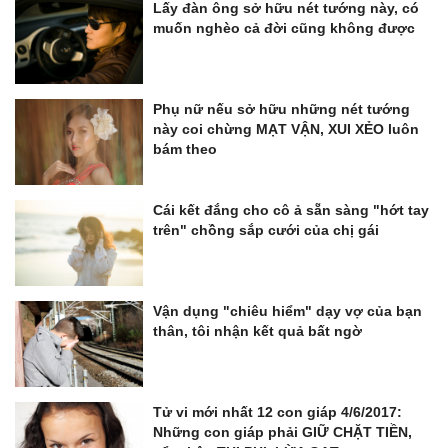
Lấy đàn ông sở hữu nét tướng này, có
muốn nghèo cả đời cũng không được
Phụ nữ nếu sở hữu những nét tướng
này coi chừng MẠT VẬN, XUI XẺO luôn
bám theo
Cái kết đắng cho cô ả sẵn sàng "hớt tay
trên" chồng sắp cưới của chị gái
Vận dụng "chiêu hiểm" dạy vợ của bạn
thân, tôi nhận kết quả bất ngờ
Tử vi mới nhất 12 con giáp 4/6/2017:
Những con giáp phải GIỮ CHẶT TIỀN,