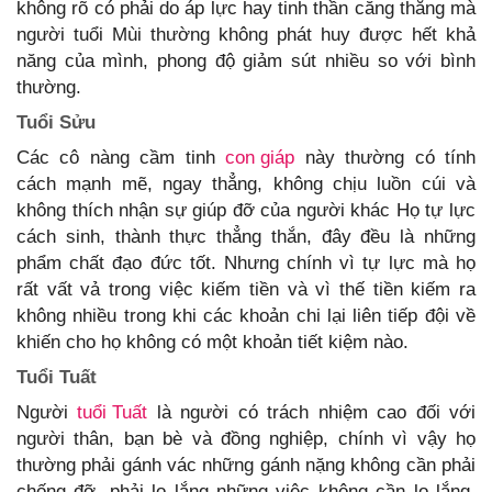
không rõ có phải do áp lực hay tinh thần căng thẳng mà
người tuổi Mùi thường không phát huy được hết khả
năng của mình, phong độ giảm sút nhiều so với bình
thường.
Tuổi Sửu
Các cô nàng cầm tinh
con giáp
này thường có tính
cách mạnh mẽ, ngay thẳng, không chịu luồn cúi và
không thích nhận sự giúp đỡ của người khác Họ tự lực
cách sinh, thành thực thẳng thắn, đây đều là những
phẩm chất đạo đức tốt. Nhưng chính vì tự lực mà họ
rất vất vả trong việc kiếm tiền và vì thế tiền kiếm ra
không nhiều trong khi các khoản chi lại liên tiếp đội về
khiến cho họ không có một khoản tiết kiệm nào.
Tuổi Tuất
Người
tuổi Tuất
là người có trách nhiệm cao đối với
người thân, bạn bè và đồng nghiệp, chính vì vậy họ
thường phải gánh vác những gánh nặng không cần phải
chống đỡ, phải lo lắng những việc không cần lo lắng.