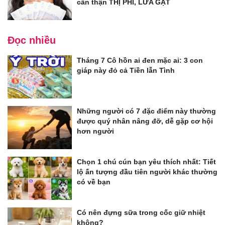
cẩn thận THỊ PHI, LỪA GẠT
Đọc nhiều
Tháng 7 Cô hồn ai đen mặc ai: 3 con
giáp này đỏ cả Tiền lẫn Tình
Những người có 7 đặc điểm này thường
được quý nhân nâng đỡ, dễ gặp cơ hội
hơn người
Chọn 1 chú cún bạn yêu thích nhất: Tiết
lộ ấn tượng đầu tiên người khác thường
có về bạn
Có nên đựng sữa trong cốc giữ nhiệt
không?