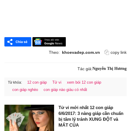
Theo:
khoevadep.com.vn
copy link
Tác giả:
Nguyễn Thị Hương
12 con giáp
Tử vi
xem bói 12 con giáp
Từ khóa:
con giáp nghèo
con giáp nào giàu có nhất
Tử vi mới nhất 12 con giáp
6/6/2017: 3 nàng giáp cần chuẩn
bị tâm lý tránh XUNG ĐỘT và
MẤT CỦA