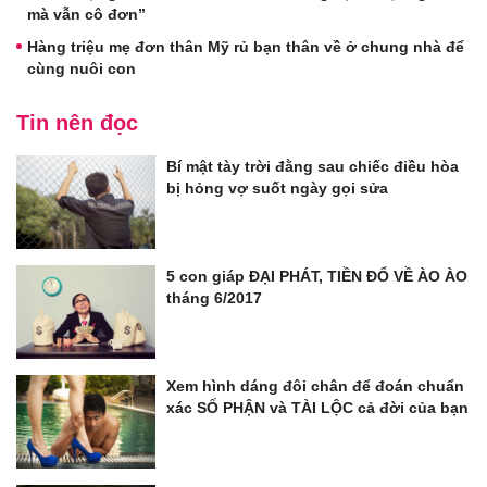
mà vẫn cô đơn”
Hàng triệu mẹ đơn thân Mỹ rủ bạn thân về ở chung nhà để
cùng nuôi con
Tin nên đọc
Bí mật tày trời đằng sau chiếc điều hòa
bị hỏng vợ suốt ngày gọi sửa
5 con giáp ĐẠI PHÁT, TIỀN ĐỔ VỀ ÀO ÀO
tháng 6/2017
Xem hình dáng đôi chân để đoán chuẩn
xác SỐ PHẬN và TÀI LỘC cả đời của bạn