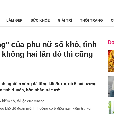
LÀM ĐẸP
SỨC KHỎE
GIẢI TRÍ
THỜI TRANG
C
Đọ
g" của phụ nữ số khổ, tình
 không hai lần đò thì cũng
inh nghiệm sống đã tổng kết được, có 5 nét tướng
n tình duyên, hôn nhân trắc trở.
 hiếm có, tài lộc cực vượng
èo khổ dễ đoản mệnh thường có 5 điều này, kiểm tra xem