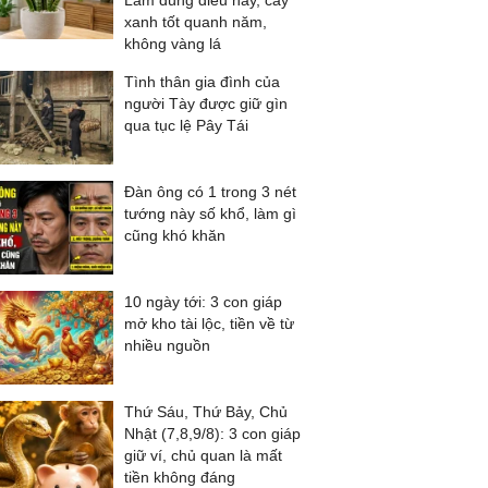
Làm đúng điều này, cây
xanh tốt quanh năm,
không vàng lá
Tình thân gia đình của
người Tày được giữ gìn
qua tục lệ Pây Tái
Đàn ông có 1 trong 3 nét
tướng này số khổ, làm gì
cũng khó khăn
10 ngày tới: 3 con giáp
mở kho tài lộc, tiền về từ
nhiều nguồn
Thứ Sáu, Thứ Bảy, Chủ
Nhật (7,8,9/8): 3 con giáp
giữ ví, chủ quan là mất
tiền không đáng