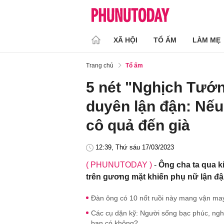
XÃ HỘI
TỔ ẤM
LÀM MẸ
Trang chủ
Tổ ấm
5 nét "Nghịch Tướn
duyên lận đận: Nếu
cô quả đến già
12:39, Thứ sáu 17/03/2023
( PHUNUTODAY )
-
Ông cha ta qua k
trên gương mặt khiến phụ nữ lận đậ
Đàn ông có 10 nốt ruồi này mang vận may
Các cụ dặn kỹ: Người sống bạc phúc, ngh
bạn có không?