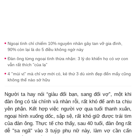
Ngoại tình chỉ chiếm 10% nguyên nhân gây tan vỡ gia đình,
90% còn lại là do 5 điều không ngờ này
Đàn ông từng ngoại tình thừa nhận: 3 lý do khiến họ có vợ con
vẫn rất thích ”của lạ”
4 ''mùi vị'' mà chỉ vợ mới có, kẻ thứ 3 dù xinh đẹp đến mấy cũng
không thể nào sở hữu
Người ta hay nói “giàu đổi bạn, sang đổi vợ”, một khi
đàn ông có tài chính và nhàn rỗi, rất khó để anh ta chịu
yên phận. Kết hợp việc người vợ qua tuổi thanh xuân,
ngoại hình xuống dốc, sập sệ, rất khó giữ được trái tim
của đàn ông. Thực tế cho thấy, sau 40 tuổi, đàn ông rất
dễ "sa ngã" vào 3 tuýp phụ nữ này, làm vợ cần cẩn