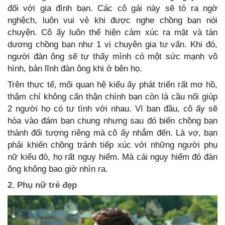
đối với gia đình bạn. Các cô gái này sẽ tỏ ra ngờ
nghệch, luôn vui vẻ khi được nghe chồng bạn nói
chuyện. Cô ấy luôn thể hiện cảm xúc ra mặt và tán
dương chồng bạn như 1 vị chuyên gia tư vấn. Khi đó,
người đàn ông sẽ tự thấy mình có một sức mạnh vô
hình, bản lĩnh đàn ông khi ở bên họ.
Trên thực tế, mối quan hệ kiểu ấy phát triển rất mơ hồ,
thậm chí không cẩn thận chính bạn còn là cầu nối giúp
2 người họ có tư tình với nhau. Vì ban đầu, cô ấy sẽ
hòa vào đám bạn chung nhưng sau đó biến chồng bạn
thành đối tượng riêng mà cô ấy nhắm đến. Là vợ, bạn
phải khiến chồng tránh tiếp xúc với những người phụ
nữ kiểu đó, họ rất nguy hiểm. Mà cái nguy hiểm đó đàn
ông không bao giờ nhìn ra.
2. Phụ nữ trẻ đẹp