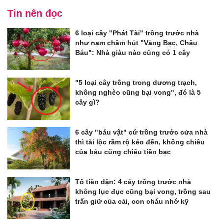
Tin nên đọc
6 loại cây "Phát Tài" trồng trước nhà
như nam châm hút "Vàng Bạc, Châu
Báu": Nhà giàu nào cũng có 1 cây
"5 loại cây trồng trong dương trạch,
không nghèo cũng bại vong", đó là 5
cây gì?
6 cây "báu vật" cứ trồng trước cửa nhà
thì tài lộc rầm rộ kéo đến, không chiêu
của báu cũng chiêu tiền bạc
Tổ tiên dặn: 4 cây trồng trước nhà
không lục đục cũng bại vong, trồng sau
trấn giữ của cải, con cháu nhớ kỹ