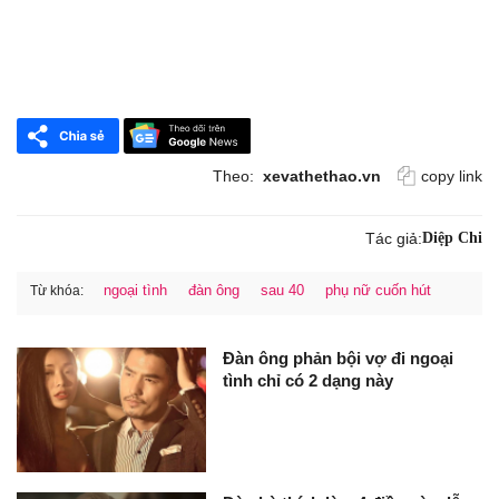
Theo:
xevathethao.vn
copy link
Tác giả:
Diệp Chi
ngoại tình
đàn ông
sau 40
phụ nữ cuốn hút
Từ khóa:
Đàn ông phản bội vợ đi ngoại
tình chỉ có 2 dạng này