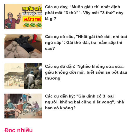
Các cụ dạy, “Muốn giàu thì nhất định
phải mất "3 thứ"”: Vậy mất "3 thứ" này
là gì?
Các cụ có câu, "Nhất gái thở dài, nhì trai
ngủ sấp": Gái thở dài, trai nằm sấp thì
sao?
Các cụ đã dặn: 'Nghèo không sửa cửa,
giàu không dời mộ', biết sớm sẽ bớt đau
thương
Các cụ dặn kỹ: "Gia đình có 3 loại
người, không bại cũng diệt vong", nhà
bạn có không?
Đọc nhiều