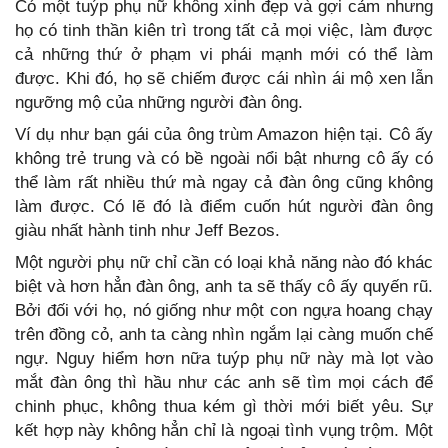
Có một tuýp phụ nữ không xinh đẹp và gợi cảm nhưng
họ có tinh thần kiên trì trong tất cả mọi việc, làm được
cả những thứ ở phạm vi phái mạnh mới có thể làm
được. Khi đó, họ sẽ chiếm được cái nhìn ái mộ xen lẫn
ngưỡng mộ của những người đàn ông.
Ví dụ như bạn gái của ông trùm Amazon hiện tại. Cô ấy
không trẻ trung và có bề ngoài nổi bật nhưng cô ấy có
thể làm rất nhiều thứ mà ngay cả đàn ông cũng không
làm được. Có lẽ đó là điểm cuốn hút người đàn ông
giàu nhất hành tinh như Jeff Bezos.
Một người phụ nữ chỉ cần có loại khả năng nào đó khác
biệt và hơn hẳn đàn ông, anh ta sẽ thấy cô ấy quyến rũ.
Bởi đối với họ, nó giống như một con ngựa hoang chạy
trên đồng cỏ, anh ta càng nhìn ngắm lại càng muốn chế
ngự. Nguy hiểm hơn nữa tuýp phụ nữ này mà lọt vào
mắt đàn ông thì hầu như các anh sẽ tìm mọi cách để
chinh phục, không thua kém gì thời mới biết yêu. Sự
kết hợp này không hẳn chỉ là ngoại tình vụng trộm. Một