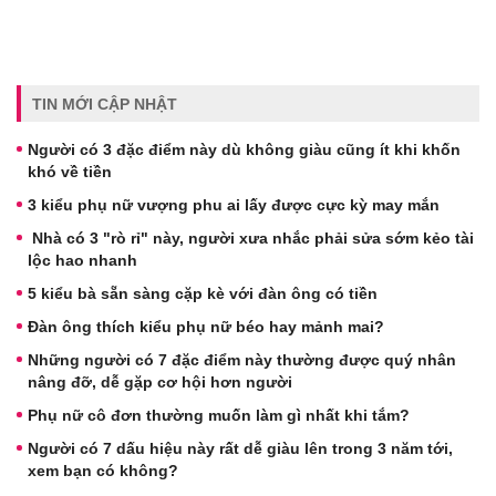
TIN MỚI CẬP NHẬT
Người có 3 đặc điểm này dù không giàu cũng ít khi khốn
khó về tiền
3 kiểu phụ nữ vượng phu ai lấy được cực kỳ may mắn
Nhà có 3 "rò rỉ" này, người xưa nhắc phải sửa sớm kẻo tài
lộc hao nhanh
5 kiểu bà sẵn sàng cặp kè với đàn ông có tiền
Đàn ông thích kiểu phụ nữ béo hay mảnh mai?
Những người có 7 đặc điểm này thường được quý nhân
nâng đỡ, dễ gặp cơ hội hơn người
Phụ nữ cô đơn thường muốn làm gì nhất khi tắm?
Người có 7 dấu hiệu này rất dễ giàu lên trong 3 năm tới,
xem bạn có không?