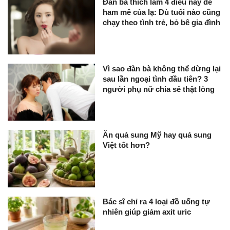
Đàn bà thích làm 4 điều này dễ
ham mê của lạ: Dù tuổi nào cũng
chạy theo tình trẻ, bỏ bê gia đình
Vì sao đàn bà không thể dừng lại
sau lần ngoại tình đầu tiên? 3
người phụ nữ chia sẻ thật lòng
Ăn quả sung Mỹ hay quả sung
Việt tốt hơn?
Bác sĩ chỉ ra 4 loại đồ uống tự
nhiên giúp giảm axit uric