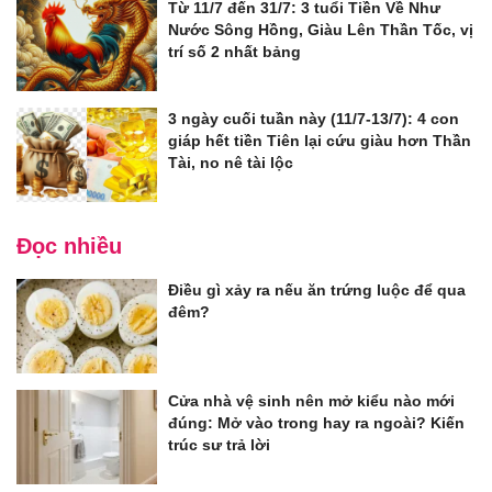
Từ 11/7 đến 31/7: 3 tuổi Tiền Về Như
Nước Sông Hồng, Giàu Lên Thần Tốc, vị
trí số 2 nhất bảng
3 ngày cuối tuần này (11/7-13/7): 4 con
giáp hết tiền Tiên lại cứu giàu hơn Thần
Tài, no nê tài lộc
Đọc nhiều
Điều gì xảy ra nếu ăn trứng luộc để qua
đêm?
Cửa nhà vệ sinh nên mở kiểu nào mới
đúng: Mở vào trong hay ra ngoài? Kiến
trúc sư trả lời