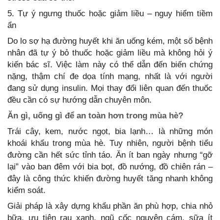
5. Tự ý ngưng thuốc hoặc giảm liều – nguy hiểm tiềm
ẩn
Do lo sợ hạ đường huyết khi ăn uống kém, một số bệnh
nhân đã tự ý bỏ thuốc hoặc giảm liều mà không hỏi ý
kiến bác sĩ. Việc làm này có thể dẫn đến biến chứng
nặng, thậm chí đe dọa tính mạng, nhất là với người
đang sử dụng insulin. Mọi thay đổi liên quan đến thuốc
đều cần có sự hướng dẫn chuyên môn.
Ăn gì, uống gì để an toàn hơn trong mùa hè?
Trái cây, kem, nước ngọt, bia lạnh… là những món
khoái khẩu trong mùa hè. Tuy nhiên, người bệnh tiểu
đường cần hết sức tỉnh táo. Ăn ít ban ngày nhưng “gỡ
lại” vào ban đêm với bia bọt, đồ nướng, đồ chiên rán –
đây là công thức khiến đường huyết tăng nhanh không
kiểm soát.
Giải pháp là xây dựng khẩu phần ăn phù hợp, chia nhỏ
bữa, ưu tiên rau xanh, ngũ cốc nguyên cám, sữa ít