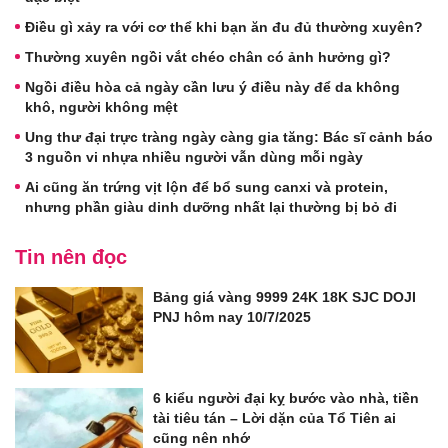
Điều gì xảy ra với cơ thể khi bạn ăn đu đủ thường xuyên?
Thường xuyên ngồi vắt chéo chân có ảnh hưởng gì?
Ngồi điều hòa cả ngày cần lưu ý điều này để da không
khô, người không mệt
Ung thư đại trực tràng ngày càng gia tăng: Bác sĩ cảnh báo
3 nguồn vi nhựa nhiều người vẫn dùng mỗi ngày
Ai cũng ăn trứng vịt lộn để bổ sung canxi và protein,
nhưng phần giàu dinh dưỡng nhất lại thường bị bỏ đi
Tin nên đọc
Bảng giá vàng 9999 24K 18K SJC DOJI
PNJ hôm nay 10/7/2025
6 kiểu người đại kỵ bước vào nhà, tiền
tài tiêu tán – Lời dặn của Tổ Tiên ai
cũng nên nhớ