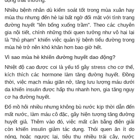
động thất thường.
Nhiều bệnh nhân dù kiểm soát tốt trong mùa xuân hay
mùa thu nhưng đến hè lại bất ngờ đối mặt với tình trạng
đường huyết "lên bổng xuống trầm". Theo các chuyên
gia nội tiết, chính những thói quen tưởng như vô hại lại
là "thủ phạm" khiến việc quản lý bệnh tiểu đường trong
mùa hè trở nên khó khăn hơn bao giờ hết.
Vì sao mùa hè khiến đường huyết dao động?
Nhiệt độ cao được coi là yếu tố gây stress cho cơ thể,
kích thích các hormone làm tăng đường huyết. Đồng
thời, việc mạch máu giãn nở, tăng lưu lượng máu dưới
da khiến insulin được hấp thu nhanh hơn, gia tăng nguy
cơ hạ đường huyết.
Đổ mồ hôi nhiều nhưng không bù nước kịp thời dẫn đến
mất nước, làm máu cô đặc, gây hiện tượng tăng đường
huyết giả. Thêm vào đó, việc mất cân bằng điện giải
còn khiến insulin giảm tác dụng. Thói quen ăn ít do
nóng, hoặc ngược lại, tiêu thụ nhiều trái cây, nước