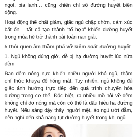
ngọt, bia lạnh… cũng khiến chỉ số đường huyết biến
động.
Hoạt động thể chất giảm, giấc ngủ chập chờn, cảm xúc
bất ổn – tất cả tạo thành “tổ hợp” khiến đường huyết
trong mùa hè trở thành bài toán nan giải.
5 thói quen âm thầm phá vỡ kiểm soát đường huyết
1. Ngủ không đúng giờ, dễ bị hạ đường huyết lúc nửa
đêm
Ban đêm nóng nực khiến nhiều người khó ngủ, thậm
chí thức khuya để hóng mát. Tuy nhiên, ngủ không đủ
giấc ảnh hưởng trực tiếp đến quá trình chuyển hóa
đường trong cơ thể. Đặc biệt, ra nhiều mồ hôi về đêm
không chỉ do nóng mà còn có thể là dấu hiệu hạ đường
huyết. Nếu sáng dậy thấy người mệt, áo ngủ ướt đẫm,
nên nghĩ đến khả năng tụt đường huyết trong khi ngủ.