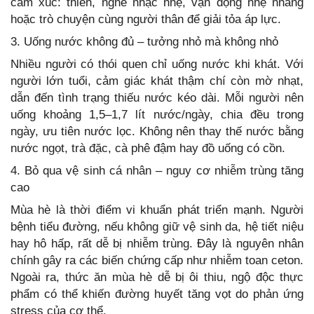
cảm xúc: thiền, nghe nhạc nhẹ, vận động nhẹ nhàng
hoặc trò chuyện cùng người thân để giải tỏa áp lực.
3. Uống nước không đủ – tưởng nhỏ mà không nhỏ
Nhiều người có thói quen chỉ uống nước khi khát. Với
người lớn tuổi, cảm giác khát thậm chí còn mờ nhạt,
dẫn đến tình trạng thiếu nước kéo dài. Mỗi người nên
uống khoảng 1,5–1,7 lít nước/ngày, chia đều trong
ngày, ưu tiên nước lọc. Không nên thay thế nước bằng
nước ngọt, trà đặc, cà phê đậm hay đồ uống có cồn.
4. Bỏ qua vệ sinh cá nhân – nguy cơ nhiễm trùng tăng
cao
Mùa hè là thời điểm vi khuẩn phát triển mạnh. Người
bệnh tiểu đường, nếu không giữ vệ sinh da, hệ tiết niệu
hay hô hấp, rất dễ bị nhiễm trùng. Đây là nguyên nhân
chính gây ra các biến chứng cấp như nhiễm toan ceton.
Ngoài ra, thức ăn mùa hè dễ bị ôi thiu, ngộ độc thực
phẩm có thể khiến đường huyết tăng vọt do phản ứng
stress của cơ thể.