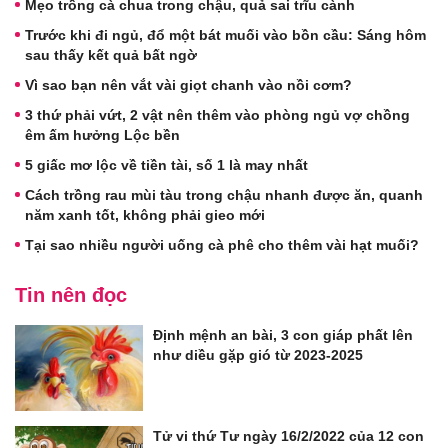
Mẹo trồng cà chua trong chậu, quả sai trĩu cành
Trước khi đi ngủ, đổ một bát muối vào bồn cầu: Sáng hôm
sau thấy kết quả bất ngờ
Vì sao bạn nên vắt vài giọt chanh vào nồi cơm?
3 thứ phải vứt, 2 vật nên thêm vào phòng ngủ vợ chồng
êm ấm hưởng Lộc bền
5 giấc mơ lộc về tiền tài, số 1 là may nhất
Cách trồng rau mùi tàu trong chậu nhanh được ăn, quanh
năm xanh tốt, không phải gieo mới
Tại sao nhiều người uống cà phê cho thêm vài hạt muối?
Tin nên đọc
Định mệnh an bài, 3 con giáp phất lên
như diều gặp gió từ 2023-2025
Tử vi thứ Tư ngày 16/2/2022 của 12 con