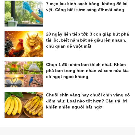
7 mẹo lau kính sạch bóng, không để lại
vệt: Càng biết sớm càng đỡ mất công
20 ngày liên tiếp tới: 3 con giáp bứt phá
tài lộc, biết nắm bắt sẽ giàu lên nhanh,
chủ quan dễ vuột mất
Chọn 1 đôi chim bạn thích nhất: Khám
phá bạn trong hôn nhân và xem nửa kia
có ngọt ngào không
Chuối chín vàng hay chuối chín vàng có
đốm nâu: Loại nào tốt hơn? Câu trả lời
khiến nhiều người bất ngờ