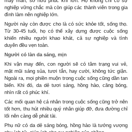
may mắn, sở hữu phúc khí lớn. Họ không chỉ có sự
nghiệp vững chắc mà còn giúp các thành viên trong gia
đình làm nên nghiệp lớn.
Người này còn được cho là có sức khỏe tốt, sống thọ.
Từ 30-45 tuổi, họ có thể xây dựng được cuộc sống
khiến nhiều người khao khát, cả sự nghiệp và tình
duyên đều vẹn toàn.
Người có làn da sáng, mịn
Khi vận may đến, con người sẽ có tâm trạng vui vẻ,
mặt mũi sáng sủa, tươi tắn, hay cười, không tức giận.
Ngoài ra, mọi phiền muộn trong cuộc sống cũng dần tan
biến. Khi đó, da dẻ tươi sáng, hồng hào, căng bóng,
nhìn rất có phúc khí.
Các mối quan hệ cá nhân trong cuộc sống cũng trở nên
tốt hơn, thu hút nhiều quý nhân giúp đỡ, đưa đường chỉ
lối nên càng dễ phát tài.
Phụ nữ có da dẻ sáng bóng, hồng hào là tướng vượng