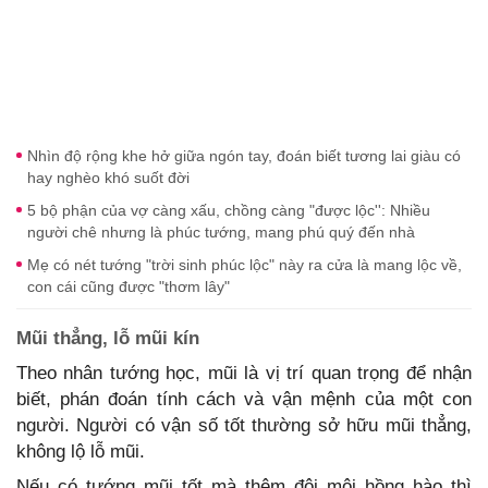
Nhìn độ rộng khe hở giữa ngón tay, đoán biết tương lai giàu có
hay nghèo khó suốt đời
5 bộ phận của vợ càng xấu, chồng càng "được lộc'': Nhiều
người chê nhưng là phúc tướng, mang phú quý đến nhà
Mẹ có nét tướng "trời sinh phúc lộc" này ra cửa là mang lộc về,
con cái cũng được "thơm lây"
Mũi thẳng, lỗ mũi kín
Theo nhân tướng học, mũi là vị trí quan trọng để nhận
biết, phán đoán tính cách và vận mệnh của một con
người. Người có vận số tốt thường sở hữu mũi thẳng,
không lộ lỗ mũi.
Nếu có tướng mũi tốt mà thêm đôi môi hồng hào thì