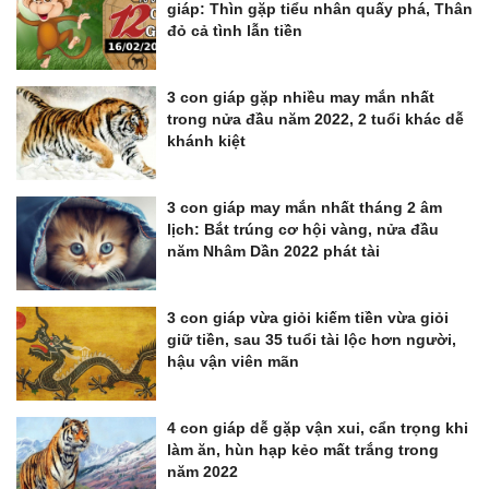
giáp: Thìn gặp tiểu nhân quấy phá, Thân
đỏ cả tình lẫn tiền
3 con giáp gặp nhiều may mắn nhất
trong nửa đầu năm 2022, 2 tuổi khác dễ
khánh kiệt
3 con giáp may mắn nhất tháng 2 âm
lịch: Bắt trúng cơ hội vàng, nửa đầu
năm Nhâm Dần 2022 phát tài
3 con giáp vừa giỏi kiếm tiền vừa giỏi
giữ tiền, sau 35 tuổi tài lộc hơn người,
hậu vận viên mãn
4 con giáp dễ gặp vận xui, cẩn trọng khi
làm ăn, hùn hạp kẻo mất trắng trong
năm 2022