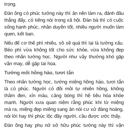
trọng.
Đàn ông có phúc tướng này thì ăn nên làm ra, đánh đâu
thắng đấy, có tiếng nói trong xã hội. Đàn bà thì có cuộc
sống hạnh phúc, nhân duyên tốt, nhiều người muốn làm
quen, kết bạn.
Nếu để cơ thể phì nhiêu, sồ sề quá thì lại là tướng xấu.
Béo phì vừa không tốt cho sức khỏe, vừa không đẹp
theo nhân tướng học. Người như vậy thường khó gặp
vận may, dễ gặp tai họa.
Tướng môi hồng hào, tươi tắn
Theo nhân tướng học, tướng miệng hồng hào, tươi tắn
là có phúc. Người có đôi môi tự nhiên hồng, không
thâm đen, xỉn màu, căng bóng thì hệ tiêu hóa khỏe
mạnh. Người xưa quan niệm rằng phúc khi từ miệng
mà ra, miệng đẹp miêng sang ăn nói cư xử đàng hoàng,
nói lời hay thì phúc lộc đầy người, cầu được ước thấy.
Đàn ông hay phụ nữ sở hữu phúc tướng này thì vận