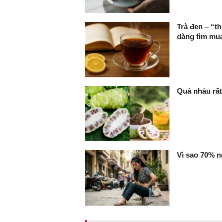
Trà đen – “t
dàng tìm mu
Quả nhàu rấ
Vì sao 70% ng