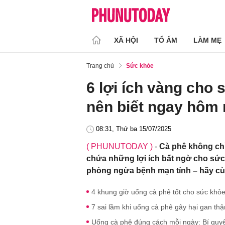
XÃ HỘI
TỔ ẤM
LÀM MẸ
Trang chủ
Sức khỏe
6 lợi ích vàng cho
nên biết ngay hôm
08:31, Thứ ba 15/07/2025
( PHUNUTODAY )
-
Cà phê không chỉ
chứa những lợi ích bất ngờ cho sức
phòng ngừa bệnh mạn tính – hãy cùn
4 khung giờ uống cà phê tốt cho sức khỏe
7 sai lầm khi uống cà phê gây hại gan th
Uống cà phê đúng cách mỗi ngày: Bí quyết