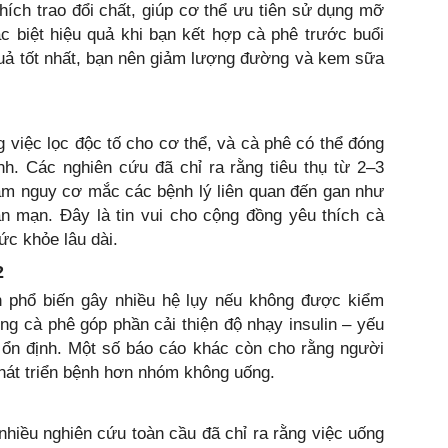
thích trao đổi chất, giúp cơ thể ưu tiên sử dụng mỡ
c biệt hiệu quả khi bạn kết hợp cà phê trước buổi
 quả tốt nhất, bạn nên giảm lượng đường và kem sữa
g việc lọc độc tố cho cơ thể, và cà phê có thể đóng
h. Các nghiên cứu đã chỉ ra rằng tiêu thụ từ 2–3
iảm nguy cơ mắc các bệnh lý liên quan đến gan như
 mạn. Đây là tin vui cho cộng đồng yêu thích cà
c khỏe lâu dài.
2
h phổ biến gây nhiều hệ lụy nếu không được kiểm
ong cà phê góp phần cải thiện độ nhạy insulin – yếu
t ổn định. Một số báo cáo khác còn cho rằng người
hát triển bệnh hơn nhóm không uống.
nhiều nghiên cứu toàn cầu đã chỉ ra rằng việc uống