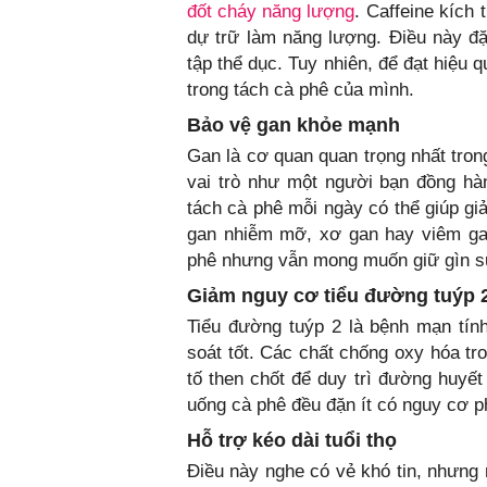
đốt cháy năng lượng
. Caffeine kích 
dự trữ làm năng lượng. Điều này đặ
tập thể dục. Tuy nhiên, để đạt hiệu
trong tách cà phê của mình.
Bảo vệ gan khỏe mạnh
Gan là cơ quan quan trọng nhất tron
vai trò như một người bạn đồng hàn
tách cà phê mỗi ngày có thể giúp g
gan nhiễm mỡ, xơ gan hay viêm gan
phê nhưng vẫn mong muốn giữ gìn sứ
Giảm nguy cơ tiểu đường tuýp 
Tiểu đường tuýp 2 là bệnh mạn tín
soát tốt. Các chất chống oxy hóa tr
tố then chốt để duy trì đường huyế
uống cà phê đều đặn ít có nguy cơ p
Hỗ trợ kéo dài tuổi thọ
Điều này nghe có vẻ khó tin, nhưng 