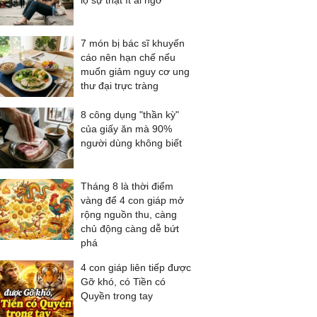
lộ sự thật ít ai ngờ
7 món bị bác sĩ khuyến
cáo nên hạn chế nếu
muốn giảm nguy cơ ung
thư đại trực tràng
8 công dụng "thần kỳ"
của giấy ăn mà 90%
người dùng không biết
Tháng 8 là thời điểm
vàng để 4 con giáp mở
rộng nguồn thu, càng
chủ động càng dễ bứt
phá
4 con giáp liên tiếp được
Gỡ khó, có Tiền có
Quyền trong tay