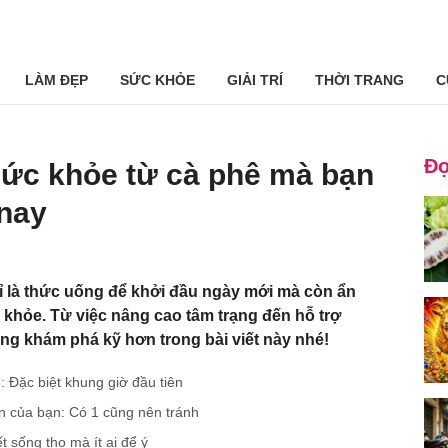
LÀM ĐẸP
SỨC KHỎE
GIẢI TRÍ
THỜI TRANG
C
Đọ
 sức khỏe từ cà phê mà bạn
 nay
 là thức uống để khởi đầu ngày mới mà còn ẩn
 khỏe. Từ việc nâng cao tâm trạng đến hỗ trợ
g khám phá kỹ hơn trong bài viết này nhé!
: Đặc biệt khung giờ đầu tiên
ận của bạn: Có 1 cũng nên tránh
 sống thọ mà ít ai để ý