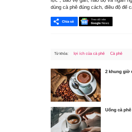
lực”, bảo vệ gan, não bộ và ngăn ng
dùng cà phê đúng cách, điều độ để c
lợi ích của cà phê
Cà phê
Từ khóa:
FaceBook
2 khung giờ 
Uống cà phê 