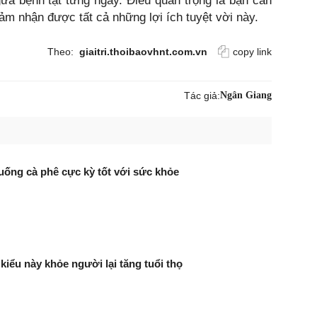
ừa bệnh tật từng ngày. Điều quan trọng là bạn cần
ảm nhận được tất cả những lợi ích tuyệt vời này.
Theo:
giaitri.thoibaovhnt.com.vn
copy link
Tác giả:
Ngân Giang
uống cà phê cực kỳ tốt với sức khỏe
kiểu này khỏe người lại tăng tuổi thọ