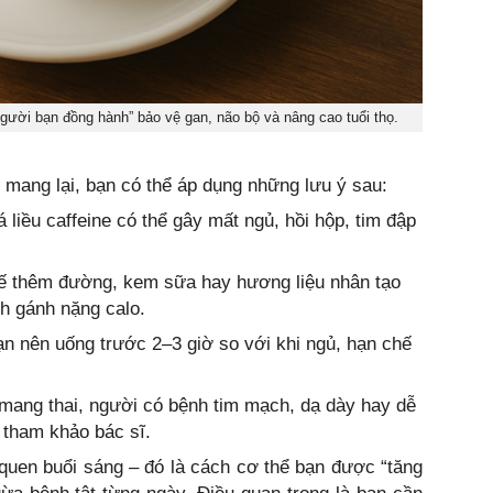
gười bạn đồng hành” bảo vệ gan, não bộ và nâng cao tuổi thọ.
 mang lại, bạn có thể áp dụng những lưu ý sau:
liều caffeine có thể gây mất ngủ, hồi hộp, tim đập
ế thêm đường, kem sữa hay hương liệu nhân tạo
nh gánh nặng calo.
n nên uống trước 2–3 giờ so với khi ngủ, hạn chế
 mang thai, người có bệnh tim mạch, dạ dày hay dễ
 tham khảo bác sĩ.
quen buổi sáng – đó là cách cơ thể bạn được “tăng