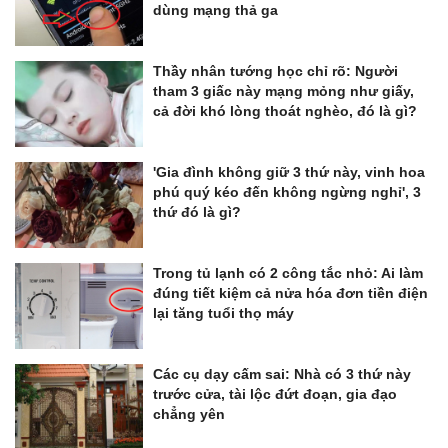
dùng mạng thả ga
Thầy nhân tướng học chỉ rõ: Người
tham 3 giấc này mạng mỏng như giấy,
cả đời khó lòng thoát nghèo, đó là gì?
'Gia đình không giữ 3 thứ này, vinh hoa
phú quý kéo đến không ngừng nghỉ', 3
thứ đó là gì?
Trong tủ lạnh có 2 công tắc nhỏ: Ai làm
đúng tiết kiệm cả nửa hóa đơn tiền điện
lại tăng tuổi thọ máy
Các cụ dạy cấm sai: Nhà có 3 thứ này
trước cửa, tài lộc đứt đoạn, gia đạo
chẳng yên