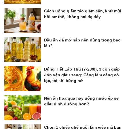
Cách uống giấm táo giảm cân, khử mùi
hôi cơ thể, không hại dạ dày
Dầu ăn đã mở nắp nên dùng trong bao
lâu?
Đúng Tiết Lập Thu (7-23/8), 3 con giáp
đón vận giàu sang: Càng làm càng có
lộc, tài khí bừng nở
Nên ăn hoa quả hay uống nước ép sẽ
giàu dinh dưỡng hơn?
Chọn 1 chiếc ghế ngồi làm việc mà bạn