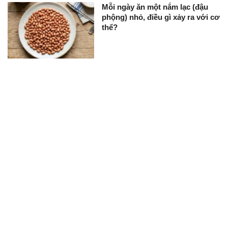
Mỗi ngày ăn một nắm lạc (đậu
phộng) nhỏ, điều gì xảy ra với cơ
thể?