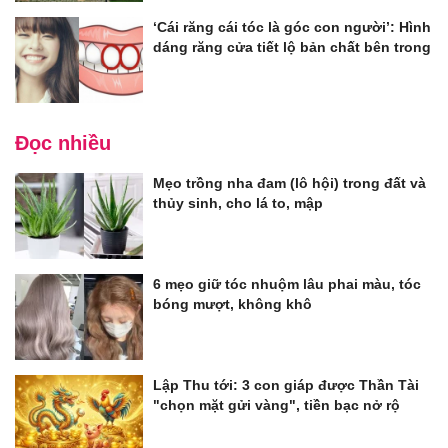
‘Cái răng cái tóc là góc con người’: Hình
dáng răng cửa tiết lộ bản chất bên trong
Đọc nhiều
Mẹo trồng nha đam (lô hội) trong đất và
thủy sinh, cho lá to, mập
6 mẹo giữ tóc nhuộm lâu phai màu, tóc
bóng mượt, không khô
Lập Thu tới: 3 con giáp được Thần Tài
"chọn mặt gửi vàng", tiền bạc nở rộ