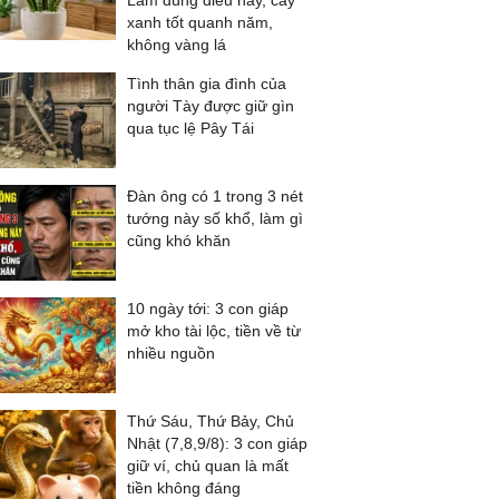
Làm đúng điều này, cây
xanh tốt quanh năm,
không vàng lá
Tình thân gia đình của
người Tày được giữ gìn
qua tục lệ Pây Tái
Đàn ông có 1 trong 3 nét
tướng này số khổ, làm gì
cũng khó khăn
10 ngày tới: 3 con giáp
mở kho tài lộc, tiền về từ
nhiều nguồn
Thứ Sáu, Thứ Bảy, Chủ
Nhật (7,8,9/8): 3 con giáp
giữ ví, chủ quan là mất
tiền không đáng