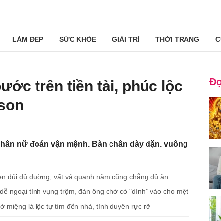
LÀM ĐẸP
SỨC KHỎE
GIẢI TRÍ
THỜI TRANG
C
Đọ
ớc trên tiền tài, phúc lộc
 son
hân nữ đoán vận mệnh. Bàn chân dày dặn, vuông
đen đủi đủ đường, vất vả quanh năm cũng chẳng đủ ăn
dễ ngoại tình vụng trộm, đàn ông chớ có "dính" vào cho mệt
ở miệng là lộc tự tìm đến nhà, tình duyên rực rỡ