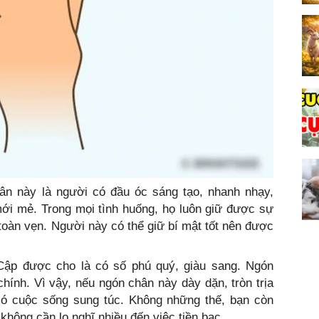
n này là người có đầu óc sáng tạo, nhanh nhạy,
ới mẻ. Trong mọi tình huống, họ luôn giữ được sự
 toàn vẹn. Người này có thể giữ bí mật tốt nên được
ập được cho là có số phú quý, giàu sang. Ngón
chính. Vì vậy, nếu ngón chân này dày dặn, tròn trịa
có cuộc sống sung túc. Không những thế, bạn còn
 không cần lo nghĩ nhiều đến việc tiền bạc.