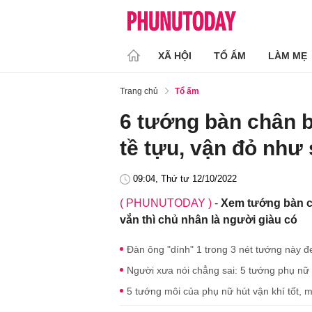
XÃ HỘI
TỔ ẤM
LÀM MẸ
Trang chủ
Tổ ấm
6 tướng bàn chân bư
tề tựu, vận đỏ như
09:04, Thứ tư 12/10/2022
( PHUNUTODAY )
-
Xem tướng bàn c
vắn thì chủ nhân là người giàu có
Đàn ông "dính" 1 trong 3 nét tướng này 
Người xưa nói chẳng sai: 5 tướng phụ nữ 
5 tướng môi của phụ nữ hút vận khí tốt, m