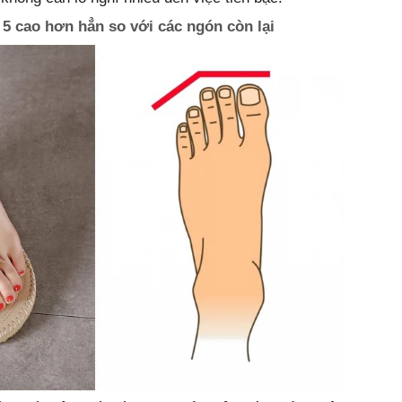
5 cao hơn hẳn so với các ngón còn lại