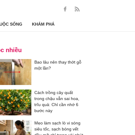
UỘC SỐNG
KHÁM PHÁ
c nhiều
Bao lâu nên thay thớt gỗ
một lần?
Cách trồng cây quất
trong chậu vẫn sai hoa,
trĩu quả: Chỉ cần nhớ 6
bước này
Mẹo làm sạch lò vi sóng
siêu tốc, sạch bóng vết