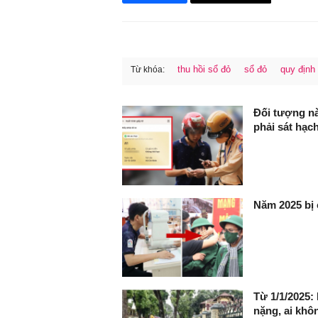
thu hồi sổ đỏ
sổ đỏ
quy định
Từ khóa:
FaceBook
Đối tượng nà
phải sát hạch
Năm 2025 bị 
Từ 1/1/2025:
nặng, ai khôn