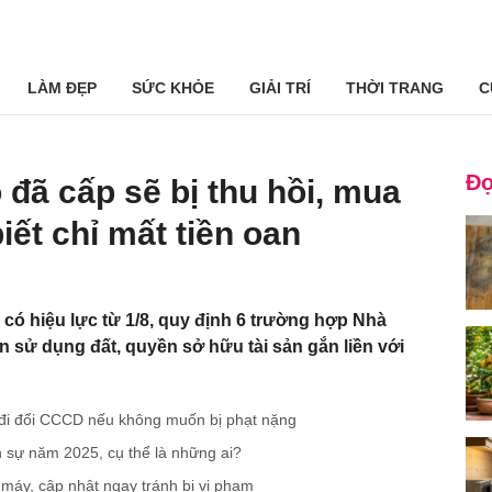
LÀM ĐẸP
SỨC KHỎE
GIẢI TRÍ
THỜI TRANG
C
Đọ
 đã cấp sẽ bị thu hồi, mua
iết chỉ mất tiền oan
 có hiệu lực từ 1/8, quy định 6 trường hợp Nhà
 sử dụng đất, quyền sở hữu tài sản gắn liền với
 đi đổi CCCD nếu không muốn bị phạt nặng
n sự năm 2025, cụ thể là những ai?
 máy, cập nhật ngay tránh bị vi phạm