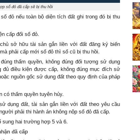
ợp sổ đỏ đã cấp sẽ bị thu hồi
ổ đỏ nếu toàn bộ diện tích đất ghi trong đó bị thu
ện cấp đổi sổ đỏ.
chủ sở hữu tài sản gắn liền với đất đăng ký biến
 mà phải cấp mới sổ đỏ thì sổ cũ bị thu hồi.
 đúng thẩm quyền, không đúng đối tượng sử dụng
ng đủ điều kiện được cấp, không đúng mục đích sử
hoặc nguồn gốc sử dụng đất theo quy định của pháp
n có thẩm quyền tuyên hủy.
ử dụng đất, tài sản gắn liền với đất theo yêu cầu
người phải thi hành án không nộp sổ đỏ đã cấp.
ổ sung hai trường hợp 5 và 6.
nhận đã cấp