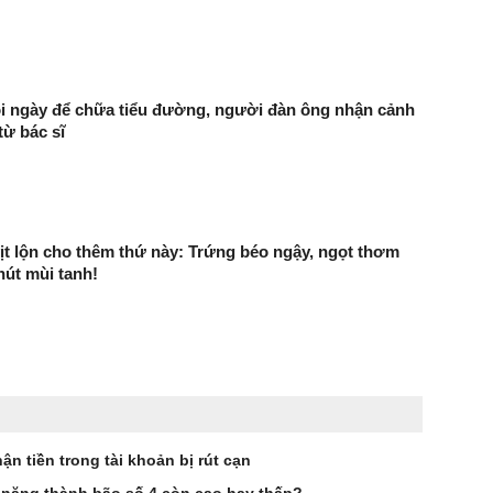
i ngày để chữa tiểu đường, người đàn ông nhận cảnh
từ bác sĩ
ịt lộn cho thêm thứ này: Trứng béo ngậy, ngọt thơm
út mùi tanh!
ận tiền trong tài khoản bị rút cạn
ả năng thành bão số 4 còn cao hay thấp?