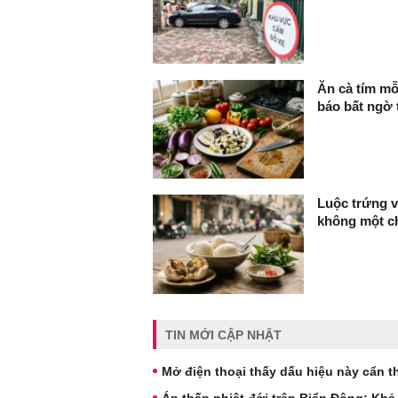
Ăn cà tím mỗ
báo bất ngờ 
Luộc trứng v
không một ch
TIN MỚI CẬP NHẬT
Mở điện thoại thấy dấu hiệu này cẩn th
Áp thấp nhiệt đới trên Biển Đông: Kh