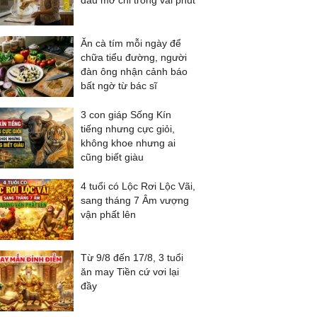
dầu mỡ chỉ trong vài phút
Ăn cà tím mỗi ngày để
chữa tiểu đường, người
đàn ông nhận cảnh báo
bất ngờ từ bác sĩ
3 con giáp Sống Kín
tiếng nhưng cực giỏi,
không khoe nhưng ai
cũng biết giàu
4 tuổi có Lộc Rơi Lộc Vãi,
sang tháng 7 Âm vượng
vận phất lên
Từ 9/8 đến 17/8, 3 tuổi
ăn may Tiền cứ vơi lại
đầy