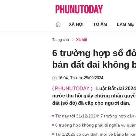
XÃ HỘI
TỔ ẤM
LÀM MẸ
Trang chủ
Xã hội
6 trường hợp sổ đỏ
bán đất đai không b
16:04, Thứ tư 25/09/2024
( PHUNUTODAY )
-
Luật Đất đai 2024
nước thu hồi giấy chứng nhận quyền
đất (sổ đỏ) đã cấp cho người dân.
Từ nay tới 31/12/2024: 7 trường hợp cần
6 trường hợp không phải đi nghĩa vụ quâ
Từ 1/2025 có quy định mới về bằng lái xe