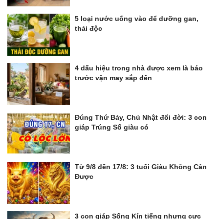
5 loại nước uống vào để dưỡng gan,
thải độc
4 dấu hiệu trong nhà được xem là báo
trước vận may sắp đến
Đúng Thứ Bảy, Chủ Nhật đổi đời: 3 con
giáp Trúng Số giàu có
Từ 9/8 đến 17/8: 3 tuổi Giàu Không Cản
Được
3 con giáp Sống Kín tiếng nhưng cực