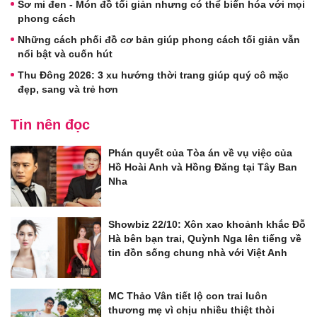
Sơ mi đen - Món đồ tối giản nhưng có thể biến hóa với mọi
phong cách
Những cách phối đồ cơ bản giúp phong cách tối giản vẫn
nổi bật và cuốn hút
Thu Đông 2026: 3 xu hướng thời trang giúp quý cô mặc
đẹp, sang và trẻ hơn
Tin nên đọc
Phán quyết của Tòa án về vụ việc của
Hồ Hoài Anh và Hồng Đăng tại Tây Ban
Nha
Showbiz 22/10: Xôn xao khoảnh khắc Đỗ
Hà bên bạn trai, Quỳnh Nga lên tiếng về
tin đồn sống chung nhà với Việt Anh
MC Thảo Vân tiết lộ con trai luôn
thương mẹ vì chịu nhiều thiệt thòi