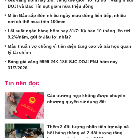
Giá vàng hôm nay 1/8: Vàng thế giới "rơi tự do", vàng nhẫn
DOJI và Bảo Tín sụt giảm nửa triệu đồng
Miền Bắc sắp đón nhiều ngày mưa dông liên tiếp, nhiều
nơi có thể mưa trên 100mm
Lãi suất ngân hàng hôm nay 31/7: Kỳ hạn 10 tháng lên tới
9,2%/năm, gửi ở đâu lợi nhất?
Mâu thuẫn vợ chồng vì tiền điện tăng cao và bài học quản
lý tài chính
Bảng giá vàng 9999 24K 18K SJC DOJI PNJ hôm nay
31/7/2026
Tin nên đọc
Các trường hợp không được chuyển
nhượng quyền sử dụng đất
Thêm 2 đối tượng nhận tiền trợ cấp xã
hội hàng tháng và 2 đối tượng tăng