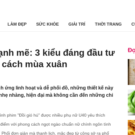
LÀM ĐẸP
SỨC KHỎE
GIẢI TRÍ
THỜI TRANG
C
Đọ
mạnh mẽ: 3 kiểu đáng đầu tư
 cách mùa xuân
h ứng linh hoạt và dễ phối đồ, những thiết kế này
nhẹ nhàng, hiện đại mà không cần đến những chi
ính phim "Đồi gió hú" được nhiều phụ nữ U40 yêu thích
 điểm với phong cách ngọt ngào chuẩn nữ chính ngôn tình
 Phối đơn giản mà thanh lịch, mặc đẹp từ công sở ra phố