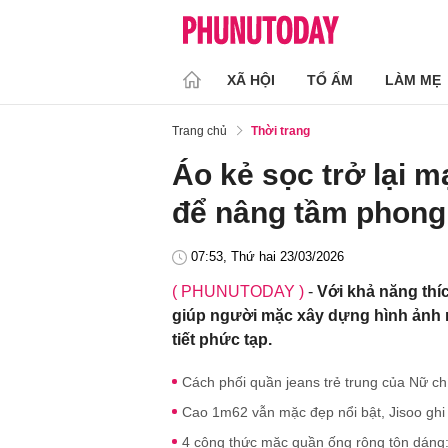
XÃ HỘI
TỔ ẤM
LÀM MẸ
Trang chủ
Thời trang
Áo kẻ sọc trở lại 
để nâng tầm phong
07:53, Thứ hai 23/03/2026
( PHUNUTODAY )
-
Với khả năng thíc
giúp người mặc xây dựng hình ảnh 
tiết phức tạp.
Cách phối quần jeans trẻ trung của Nữ ch
Cao 1m62 vẫn mặc đẹp nổi bật, Jisoo ghi
4 công thức mặc quần ống rộng tôn dáng: