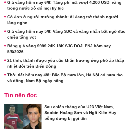
Giá vàng hôm nay 6/8: Tăng phi mã vượt 4.200 USD, vàng
trong nước xô đổ mọi kỷ lục
Cô đơn ở người trưởng thành: AI đang trở thành người
lắng nghe
Giá vàng hôm nay 5/8: Vàng SJC và vàng nhẫn bất ngờ đảo
chiều tăng vọt
Bảng giá vàng 9999 24K 18K SJC DOJI PNJ hôm nay
5/8/2026
21 tỉnh, thành được yêu cầu khẩn trương ứng phó áp thấp
nhiệt đới trên Biển Đông
Thời tiết hôm nay 4/8: Bắc Bộ mưa lớn, Hà Nội có mưa rào
và dông, Nam Bộ ngày nắng
Tin nên đọc
Sau chiến thắng của U23 Việt Nam,
Soobin Hoàng Sơn và Ngô Kiến Huy
bỗng dưng bị gọi tên