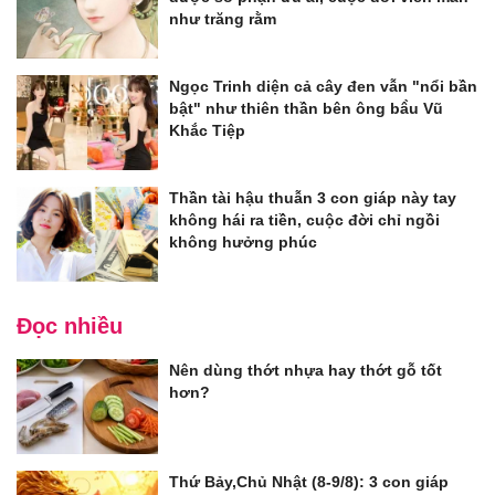
như trăng rằm
Ngọc Trinh diện cả cây đen vẫn "nổi bần
bật" như thiên thần bên ông bầu Vũ
Khắc Tiệp
Thần tài hậu thuẫn 3 con giáp này tay
không hái ra tiền, cuộc đời chỉ ngồi
không hưởng phúc
Đọc nhiều
Nên dùng thớt nhựa hay thớt gỗ tốt
hơn?
Thứ Bảy,Chủ Nhật (8-9/8): 3 con giáp