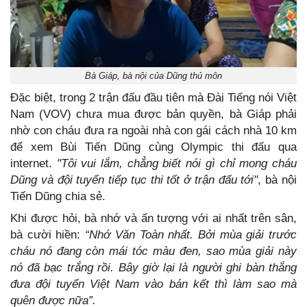
Bà Giáp, bà nội của Dũng thủ môn
Đặc biệt, trong 2 trận đấu đầu tiên mà Đài Tiếng nói Việt
Nam (VOV) chưa mua được bản quyền, bà Giáp phải
nhờ con cháu đưa ra ngoài nhà con gái cách nhà 10 km
để xem Bùi Tiến Dũng cùng Olympic thi đấu qua
internet.
"Tôi vui lắm, chẳng biết nói gì chỉ mong cháu
Dũng và đội tuyển tiếp tục thi tốt ở trận đấu tới"
, bà nội
Tiến Dũng chia sẻ.
Khi được hỏi, bà nhớ và ấn tượng với ai nhất trên sân,
bà cười hiền:
“Nhớ Văn Toàn nhất. Bởi mùa giải trước
cháu nó đang còn mái tóc màu đen, sao mùa giải này
nó đã bạc trắng rồi. Bây giờ lại là người ghi bàn thắng
đưa đội tuyển Việt Nam vào bán kết thì làm sao mà
quên được nữa”.