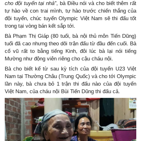
cho đội tuyển tại nhà”
, bà Điều nói và cho biết thêm rất
tự hào về con trai mình, tự hào trước chiến thắng của
đội tuyển, chúc tuyển Olympic Việt Nam sẽ thi đấu tốt
trong tại vòng bán kết sắp tới.
Bà Phạm Thị Giáp (80 tuổi, bà nội thủ môn Tiến Dũng)
tuổi đã cao nhưng theo dõi trận đấu từ đầu đến cuối. Bà
cổ vũ rất to bằng tiếng Kinh, đôi lúc bà lại nói tiếng
Mường như động viên riêng cho cậu cháu nội.
Bà cho biết kể từ sau kỳ tích của đội tuyển U23 Việt
Nam tại Thường Châu (Trung Quốc) và cho tới Olympic
lần này, bà chưa bỏ 1 trận thi đấu nào của đội tuyển
Việt Nam, của cháu nội Bùi Tiến Dũng thi đấu cả.