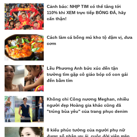
Cảnh báo: NHỊP TIM có thể tăng tới
110% khi XEM trực tiếp BÓNG ĐÁ, hãy
cẩn thận!
Cách làm cá bống mú kho tộ đậm vị, đưa
cơm
Lều Phương Anh bức xúc đến tận
trường tìm gặp cô giáo bóp cổ con gái
đến bầm tím
Không chỉ Công nương Meghan, nhiều
người đẹp Hoàng gia khác cũng đã
"trúng bùa yêu" của trang phục denim
8 kiểu phúc tướng của người phụ nữ
được số phận ưu ái, cuộc đời viên mãn