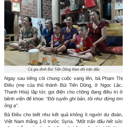
Cả gia đình Bùi Tiến Dũng theo dõi trận đấu
Ngay sau tiếng còi chung cuộc vang lên, bà Phạm Thị
Điều (mẹ của thủ thành Bùi Tiến Dũng, ở Ngọc Lặc,
Thanh Hóa) lập tức gọi điện cho chồng đang điều trị ở
bệnh viện để khoe:
“Đội tuyển ghi bàn, tôi như đứng tim
ông ạ”.
Bà Điều cho biết như kết quả không ít người dự đoán,
Việt Nam thắng 1-0 trước Syria.
"Một trận đấu hết sức