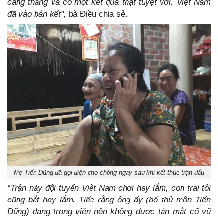
căng thẳng và có một kết quả thật tuyệt vời. Việt Nam
đã vào bán kết",
bà Điều chia sẻ.
Mẹ Tiến Dũng đã gọi điện cho chồng ngay sau khi kết thúc trận đấu
“Trận này đội tuyển Việt Nam chơi hay lắm, con trai tôi
cũng bắt hay lắm. Tiếc rằng ông ấy (bố thủ môn Tiến
Dũng) đang trong viện nên không được tận mắt cổ vũ