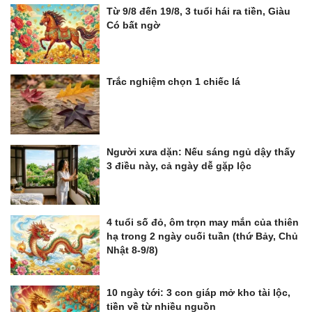
Từ 9/8 đến 19/8, 3 tuổi hái ra tiền, Giàu
Có bất ngờ
Trắc nghiệm chọn 1 chiếc lá
Người xưa dặn: Nếu sáng ngủ dậy thấy
3 điều này, cả ngày dễ gặp lộc
4 tuổi số đỏ, ôm trọn may mắn của thiên
hạ trong 2 ngày cuối tuần (thứ Bảy, Chủ
Nhật 8-9/8)
10 ngày tới: 3 con giáp mở kho tài lộc,
tiền về từ nhiều nguồn