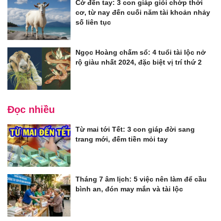
Cờ đến tay: 3 con giáp giỏi chớp thời
cơ, từ nay đến cuối năm tài khoản nhảy
số liên tục
Ngọc Hoàng chấm sổ: 4 tuổi tài lộc nở
rộ giàu nhất 2024, đặc biệt vị trí thứ 2
Đọc nhiều
Từ mai tới Tết: 3 con giáp đời sang
trang mới, đếm tiền mỏi tay
Tháng 7 âm lịch: 5 việc nên làm để cầu
bình an, đón may mắn và tài lộc