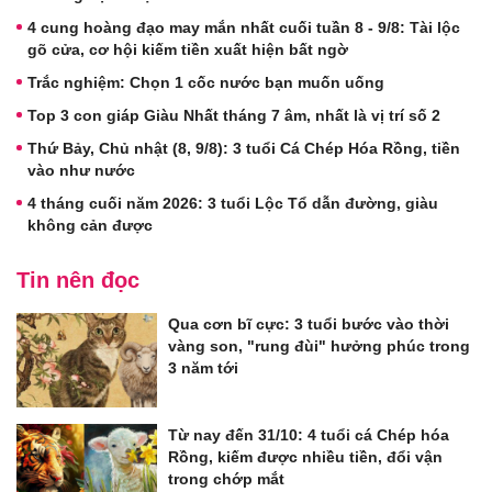
4 cung hoàng đạo may mắn nhất cuối tuần 8 - 9/8: Tài lộc
gõ cửa, cơ hội kiếm tiền xuất hiện bất ngờ
Trắc nghiệm: Chọn 1 cốc nước bạn muốn uống
Top 3 con giáp Giàu Nhất tháng 7 âm, nhất là vị trí số 2
Thứ Bảy, Chủ nhật (8, 9/8): 3 tuổi Cá Chép Hóa Rồng, tiền
vào như nước
4 tháng cuối năm 2026: 3 tuổi Lộc Tổ dẫn đường, giàu
không cản được
Tin nên đọc
Qua cơn bĩ cực: 3 tuổi bước vào thời
vàng son, "rung đùi" hưởng phúc trong
3 năm tới
Từ nay đến 31/10: 4 tuổi cá Chép hóa
Rồng, kiếm được nhiều tiền, đổi vận
trong chớp mắt