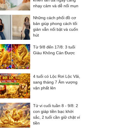
khiến làn da ngày càng
nhạy cảm và dễ nổi mụn
Những cách phối đồ cơ
bản giúp phong cách tối
giản vẫn nổi bật và cuốn
hút
Từ 9/8 đến 17/8: 3 tuổi
Giàu Không Cản Được
4 tuổi có Lộc Rơi Lộc Vãi,
sang tháng 7 Âm vượng
vận phất lên
Tử vi cuối tuần 8 - 9/8: 2
con giáp tiền bạc khởi
sắc, 2 tuổi cần giữ chặt ví
tiền