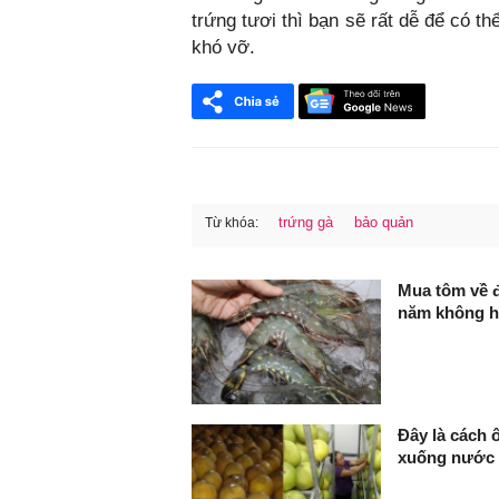
trứng tươi thì bạn sẽ rất dễ để có th
khó vỡ.
trứng gà
bảo quản
Từ khóa:
FaceBook
Mua tôm về đ
năm không 
Đây là cách 
xuống nước 