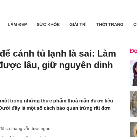
LÀM ĐẸP
SỨC KHỎE
GIẢI TRÍ
THỜI TRANG
C
Đọ
để cánh tủ lạnh là sai: Làm
được lâu, giữ nguyên dinh
à một trong những thực phẩm thoả mãn được tiêu
. Dưới đây là một số cách bảo quản trứng rất đơn
để cả tháng vẫn tươi ngon