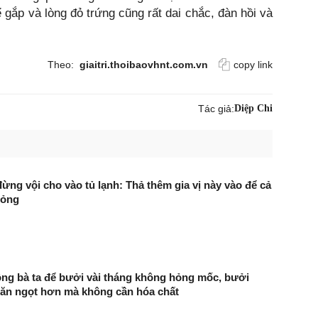
ể gắp và lòng đỏ trứng cũng rất dai chắc, đàn hồi và
Theo:
giaitri.thoibaovhnt.com.vn
copy link
Tác giả:
Diệp Chi
ừng vội cho vào tủ lạnh: Thả thêm gia vị này vào để cả
hỏng
ông bà ta để bưởi vài tháng không hỏng mốc, bưởi
ăn ngọt hơn mà không cần hóa chất