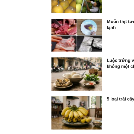
Muốn thịt tư
lạnh
Luộc trứng v
không một ch
5 loại trái c