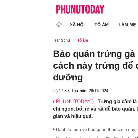
XÃ HỘI
TỔ ẤM
LÀM MẸ
Trang chủ
Tổ ấm
Bảo quản trứng gà 
cách này trứng để 
dưỡng
17:30, Thứ năm 28/11/2024
( PHUNUTODAY )
-
Trứng gia cầm l
chí ngon, bổ, rẻ và rất dễ bảo quản
giản và hiệu quả.
Hành lá mua về bảo quản theo cách này, 