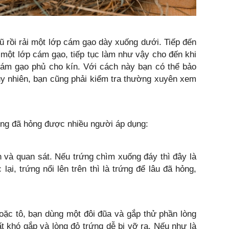
ũ rồi rải một lớp cám gạo dày xuống dưới. Tiếp đến
à một lớp cám gạo, tiếp tục làm như vậy cho đến khi
cám gạo phủ cho kín. Với cách này bạn có thể bảo
uy nhiên, bạn cũng phải kiểm tra thường xuyên xem
ứng đã hỏng được nhiều người áp dụng:
 và quan sát. Nếu trứng chìm xuống đáy thì đây là
ại, trứng nổi lên trên thì là trứng để lâu đã hỏng,
oặc tô, bạn dùng một đôi đũa và gắp thử phần lòng
ất khó gắp và lòng đỏ trứng dễ bị vỡ ra. Nếu như là