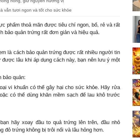
hông hỏng, giữ nguyên hương vị
à vẫn tươi ngon và tốt cho sức khỏe
ực phẩm thoả mãn được tiêu chí ngon, bổ, rẻ và rất
h bảo quản trứng rất đơn giản và hiệu quả.
em là cách bảo quản trứng được rất nhiều người tin
ữ được lâu khi áp dụng cách này, bạn nên lưu ý một
h bảo quản:
 loại vi khuẩn có thể gây hại cho sức khỏe. Hãy rửa
 hoặc có thể dùng khăn mềm sạch để lau khô trước
 bạn hãy xoay đầu to quả trứng lên trên, đầu nhỏ
g đỏ trứng không bị trôi nổi và lâu hỏng hơn.
.