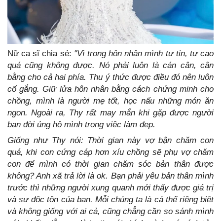
Nữ ca sĩ chia sẻ:
"Vì trong hôn nhân mình tự tin, tự cao
quá cũng không được. Nó phải luôn là cán cân, cân
bằng cho cả hai phía. Thu ý thức được điều đó nên luôn
cố gắng. Giữ lửa hôn nhân bằng cách chứng minh cho
chồng, mình là người mẹ tốt, học nấu những món ăn
ngon. Ngoài ra, Thy rất may mắn khi gặp được người
bạn đời ủng hộ mình trong việc làm đẹp.
Giống như Thy nói: Thời gian này vợ bận chăm con
quá, khi con cứng cáp hơn xíu chồng sẽ phụ vợ chăm
con để mình có thời gian chăm sóc bản thân được
không? Anh xã trả lời là ok. Bạn phải yêu bản thân mình
trước thì những người xung quanh mới thấy được giá trị
và sự độc tôn của bạn. Mỗi chúng ta là cá thể riêng biệt
và không giống với ai cả, cũng chẳng cần so sánh mình