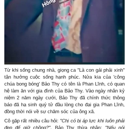
Từ khi sống chung nhà, giọng ca "Là con gái phải xinh"
tận hưởng cuộc sống hạnh phúc. Nửa kia của 'công
chúa bong bóng' Bảo Thy có tên là Phan Lĩnh, có quan
hệ làm ăn với gia đình của Bảo Thy. Vào ngày nhân kỷ
niệm 2 năm ngày cưới, Bảo Thy đã chính thức thông
báo đã hạ sinh quý tử đầu lòng cho đại gia Phan Lĩnh,
đồng thời nói về sự chăm sóc của ông xã.
Cô gặp rất nhiều câu hỏi:
"Chị có bị áp lực khi luôn phải
đẹp để giữ chồng?"
. Bảo Thy thừa nhận:
"Nếu nói