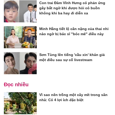
Con trai Đàm Vĩnh Hưng có phản ứng
gây bất ngờ khi được hỏi có buồn
không khi ba hay đi diễn xa
Minh Hằng tiết lộ cân nặng của thai nhi
nào ngờ bị bác sĩ "bóc mẽ" điều này
Sơn Tùng lên tiếng 'cầu xin' khán giả
một điều sau sự cố livestream
Đọc nhiều
Vì sao nên trồng một cây mít trong sân
nhà: Có 4 lợi ích đặc biệt