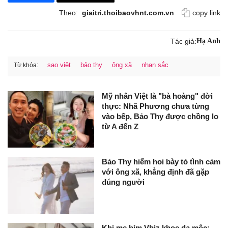
Theo:
giaitri.thoibaovhnt.com.vn
copy link
Tác giả:
Hạ Anh
sao việt
bảo thy
ông xã
nhan sắc
Từ khóa:
Mỹ nhân Việt là "bà hoàng" đời
thực: Nhã Phương chưa từng
vào bếp, Bảo Thy được chồng lo
từ A đến Z
Bảo Thy hiếm hoi bày tỏ tình cảm
với ông xã, khẳng định đã gặp
đúng người
Khi mẹ bỉm Vbiz khoe da mộc: