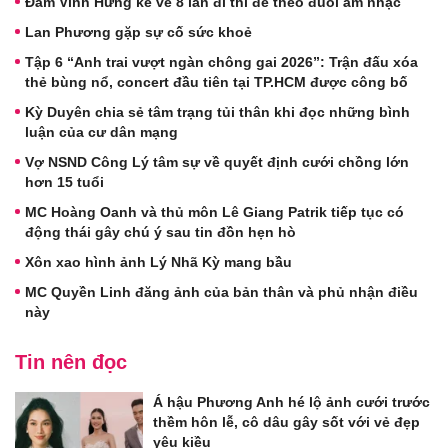
Đàm Vĩnh Hưng kể về 8 lần đi thi để theo đuổi âm nhạc
Lan Phương gặp sự cố sức khoẻ
Tập 6 “Anh trai vượt ngàn chông gai 2026”: Trận đấu xóa
thẻ bùng nổ, concert đầu tiên tại TP.HCM được công bố
Kỳ Duyên chia sẻ tâm trạng tủi thân khi đọc những bình
luận của cư dân mạng
Vợ NSND Công Lý tâm sự về quyết định cưới chồng lớn
hơn 15 tuổi
MC Hoàng Oanh và thủ môn Lê Giang Patrik tiếp tục có
động thái gây chú ý sau tin đồn hẹn hò
Xôn xao hình ảnh Lý Nhã Kỳ mang bầu
MC Quyền Linh đăng ảnh của bản thân và phủ nhận điều
này
Tin nên đọc
Á hậu Phương Anh hé lộ ảnh cưới trước
thềm hôn lễ, cô dâu gây sốt với vẻ đẹp
yêu kiều