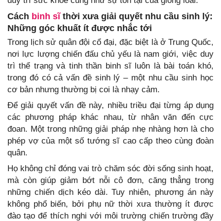
duy trì sức khỏe cũng như sự tồn tại của giống loài.
Cách
binh sĩ
thời xưa giải quyết nhu cầu sinh lý:
Những góc khuất ít được nhắc tới
Trong lịch sử quân đội cổ đại, đặc biệt là ở Trung Quốc,
nơi lực lượng chiến đấu chủ yếu là nam giới, việc duy
trì thể trạng và tinh thần binh sĩ luôn là bài toán khó,
trong đó có cả vấn đề sinh lý – một nhu cầu sinh học
cơ bản nhưng thường bị coi là nhạy cảm.
Để giải quyết vấn đề này, nhiều triều đại từng áp dụng
các phương pháp khác nhau, từ nhân văn đến cực
đoan. Một trong những giải pháp nhẹ nhàng hơn là cho
phép vợ của một số tướng sĩ cao cấp theo cùng đoàn
quân.
Họ không chỉ đóng vai trò chăm sóc đời sống sinh hoạt,
mà còn giúp giảm bớt nỗi cô đơn, căng thẳng trong
những chiến dịch kéo dài. Tuy nhiên, phương án này
không phổ biến, bởi phụ nữ thời xưa thường ít được
đào tạo để thích nghi với môi trường chiến trường đầy