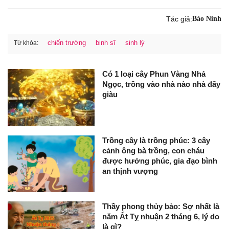
Tác giả:
Bảo Ninh
chiến trường
binh sĩ
sinh lý
Từ khóa:
Có 1 loại cây Phun Vàng Nhả
Ngọc, trồng vào nhà nào nhà đấy
giàu
Trồng cây là trồng phúc: 3 cây
cảnh ông bà trồng, con cháu
được hưởng phúc, gia đạo bình
an thịnh vượng
Thầy phong thủy bảo: Sợ nhất là
năm Ất Tỵ nhuận 2 tháng 6, lý do
là gì?