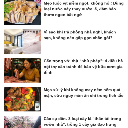
Mẹo luộc vịt mềm ngọt, không hôi: Dùng
loại nước này thay nước lã, đảm bảo
thơm ngon bất ngờ
Vì sao khi trả phòng nhà nghỉ, khách
sạn, không nên gấp gọn chăn gối?
Cẩn trọng với thịt “phù phép”: 4 điều bà
nội trợ cần tránh để bảo vệ bữa cơm gia
đình
Mẹo xử lý khi không may nêm nếm quá
mặn, cứu nguy món ăn chỉ trong tích tắc
Các cụ dặn: 3 loại cây là “thần tài trong
vườn nhà”, trồng 1 cây gia đạo hưng