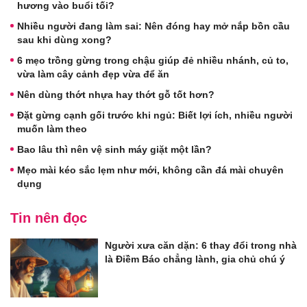
hương vào buổi tối?
Nhiều người đang làm sai: Nên đóng hay mở nắp bồn cầu
sau khi dùng xong?
6 mẹo trồng gừng trong chậu giúp đẻ nhiều nhánh, củ to,
vừa làm cây cảnh đẹp vừa để ăn
Nên dùng thớt nhựa hay thớt gỗ tốt hơn?
Đặt gừng cạnh gối trước khi ngủ: Biết lợi ích, nhiều người
muốn làm theo
Bao lâu thì nên vệ sinh máy giặt một lần?
Mẹo mài kéo sắc lẹm như mới, không cần đá mài chuyên
dụng
Tin nên đọc
Người xưa căn dặn: 6 thay đổi trong nhà
là Điềm Báo chẳng lành, gia chủ chú ý