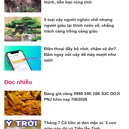
thịnh, tiền bạc rủng rỉnh
5 loại cây người nghèo chê nhưng
người giàu lại thích rước về, chẳng
trách càng trồng càng giàu
Điện thoại đầy bộ nhớ, chậm và đơ?
Bấm ngay nút này để máy mượt như
mới!
Đọc nhiều
Bảng giá vàng 9999 24K 18K SJC DOJI
PNJ hôm nay 7/8/2026
Tháng 7 Cô hồn ai đen mặc ai: 3 con
giáp này đỏ cả Tiền lẫn Tình