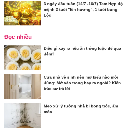
3 ngày đầu tuần (14/7 -16/7) Tam Hợp độ
mệnh 2 tuổi "lên hương", 1 tuổi bung
Lộc
Đọc nhiều
Điều gì xảy ra nếu ăn trứng luộc để qua
đêm?
Cửa nhà vệ sinh nên mở kiểu nào mới
đúng: Mở vào trong hay ra ngoài? Kiến
trúc sư trả lời
Mẹo xử lý tường nhà bị bong tróc, ẩm
mốc