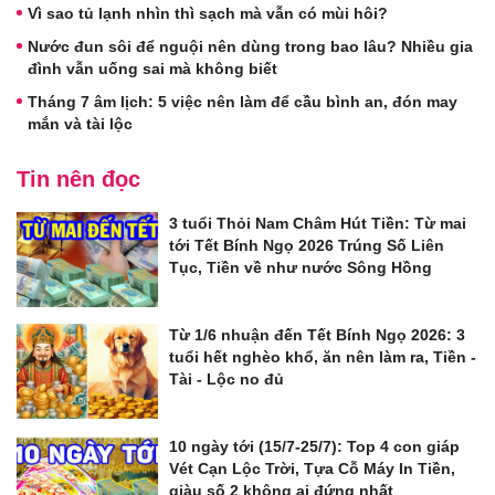
Vì sao tủ lạnh nhìn thì sạch mà vẫn có mùi hôi?
Nước đun sôi để nguội nên dùng trong bao lâu? Nhiều gia
đình vẫn uống sai mà không biết
Tháng 7 âm lịch: 5 việc nên làm để cầu bình an, đón may
mắn và tài lộc
Tin nên đọc
3 tuổi Thỏi Nam Châm Hút Tiền: Từ mai
tới Tết Bính Ngọ 2026 Trúng Số Liên
Tục, Tiền về như nước Sông Hồng
Từ 1/6 nhuận đến Tết Bính Ngọ 2026: 3
tuổi hết nghèo khổ, ăn nên làm ra, Tiền -
Tài - Lộc no đủ
10 ngày tới (15/7-25/7): Top 4 con giáp
Vét Cạn Lộc Trời, Tựa Cỗ Máy In Tiền,
giàu số 2 không ai đứng nhất