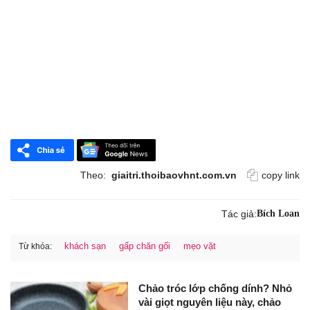
Theo:
giaitri.thoibaovhnt.com.vn
copy link
Tác giả:
Bích Loan
khách sạn
gấp chăn gối
mẹo vặt
Từ khóa:
Chảo tróc lớp chống dính? Nhỏ
vài giọt nguyên liệu này, chảo