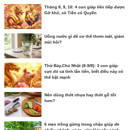
Tháng 8, 9, 10: 4 con giáp liên tiếp được
Gỡ khó, có Tiền có Quyền
Uống nước gì để cơ thể thơm mát, giảm
mùi hôi?
Thứ Bảy,Chủ Nhật (8-9/8): 3 con giáp
cực đỏ cả tình lẫn tiền, biết điều này có
thể bật mạnh
Nên dùng thớt nhựa hay thớt gỗ tốt
hơn?
6 mẹo trồng gừng trong chậu giúp đẻ
nhiều nhánh, củ to, vừa làm cây cảnh