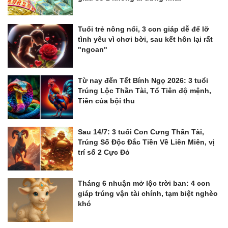
Tuổi trẻ nông nổi, 3 con giáp dễ để lỡ
tình yêu vì chơi bời, sau kết hôn lại rất
"ngoan"
Từ nay đến Tết Bính Ngọ 2026: 3 tuổi
Trúng Lộc Thần Tài, Tổ Tiên độ mệnh,
Tiền của bội thu
Sau 14/7: 3 tuổi Con Cưng Thần Tài,
Trúng Số Độc Đắc Tiền Về Liên Miên, vị
trí số 2 Cực Đỏ
Tháng 6 nhuận mở lộc trời ban: 4 con
giáp trúng vận tài chính, tạm biệt nghèo
khó