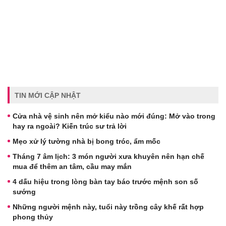
TIN MỚI CẬP NHẬT
Cửa nhà vệ sinh nên mở kiểu nào mới đúng: Mở vào trong
hay ra ngoài? Kiến trúc sư trả lời
Mẹo xử lý tường nhà bị bong tróc, ẩm mốc
Tháng 7 âm lịch: 3 món người xưa khuyên nên hạn chế
mua để thêm an tâm, cầu may mắn
4 dấu hiệu trong lòng bàn tay báo trước mệnh son số
sướng
Những người mệnh này, tuổi này trồng cây khế rất hợp
phong thủy