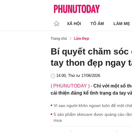
XÃ HỘI
TỔ ẤM
LÀM MẸ
Trang chủ
Làm Đẹp
Bí quyết chăm sóc 
tay thon đẹp ngay t
14:00, Thứ tư 17/06/2026
( PHUNUTODAY )
-
Chỉ với một số t
cải thiện đáng kể tình trạng da tay 
Vì sao người khôn ngoan luôn để một chiế
5 sản phẩm skincare được quảng cáo rầm 
mua