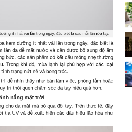
ng ít nhất vài lần trong ngày, đặc biệt là sau mỗi lần rửa tay.
a kem dưỡng ít nhất vài lần trong ngày, đặc biệt là
iểm làn da dễ mất nước và cần được bổ sung độ ẩm
nóng bức, các sản phẩm có kết cấu mỏng nhẹ thường
u. Trong khi đó, mùa lạnh lại phù hợp với các loại
ình trạng nứt nẻ và bong tróc.
trí dễ nhìn thấy như bàn làm việc, phòng tắm hoặc
uy trì thói quen chăm sóc da tay hiệu quả hơn.
ánh nắng mặt trời
g cho da mặt mà bỏ qua đôi tay. Trên thực tế, đây
i tia UV và dễ xuất hiện các dấu hiệu lão hóa như