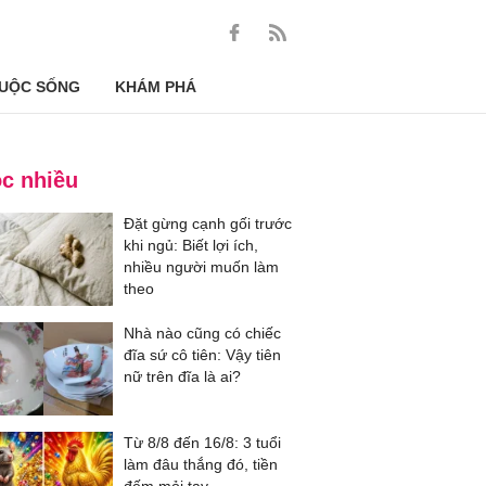
UỘC SỐNG
KHÁM PHÁ
c nhiều
Đặt gừng cạnh gối trước
khi ngủ: Biết lợi ích,
nhiều người muốn làm
theo
Nhà nào cũng có chiếc
đĩa sứ cô tiên: Vậy tiên
nữ trên đĩa là ai?
Từ 8/8 đến 16/8: 3 tuổi
làm đâu thắng đó, tiền