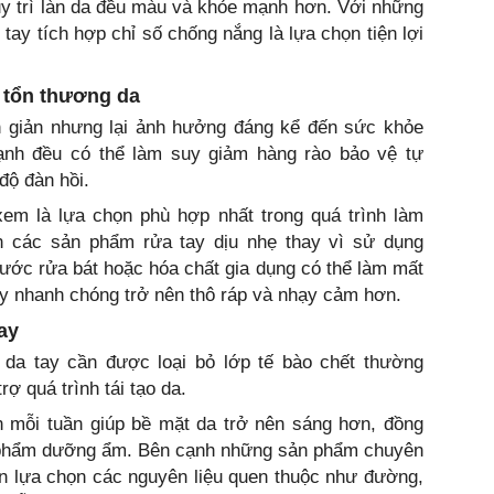
uy trì làn da đều màu và khỏe mạnh hơn. Với những
ay tích hợp chỉ số chống nắng là lựa chọn tiện lợi
 tổn thương da
 giản nhưng lại ảnh hưởng đáng kể đến sức khỏe
ạnh đều có thể làm suy giảm hàng rào bảo vệ tự
độ đàn hồi.
m là lựa chọn phù hợp nhất trong quá trình làm
n các sản phẩm rửa tay dịu nhẹ thay vì sử dụng
ước rửa bát hoặc hóa chất gia dụng có thể làm mất
tay nhanh chóng trở nên thô ráp và nhạy cảm hơn.
ay
da tay cần được loại bỏ lớp tế bào chết thường
ợ quá trình tái tạo da.
n mỗi tuần giúp bề mặt da trở nên sáng hơn, đồng
n phẩm dưỡng ẩm. Bên cạnh những sản phẩm chuyên
òn lựa chọn các nguyên liệu quen thuộc như đường,