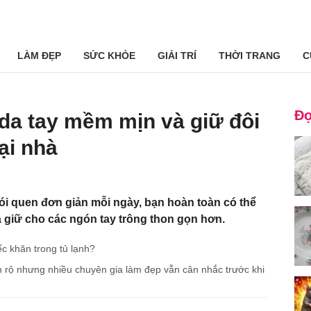
LÀM ĐẸP
SỨC KHỎE
GIẢI TRÍ
THỜI TRANG
C
Đọ
da tay mềm mịn và giữ đôi
ại nhà
hói quen đơn giản mỗi ngày, bạn hoàn toàn có thể
và giữ cho các ngón tay trông thon gọn hơn.
c khăn trong tủ lạnh?
rộ nhưng nhiều chuyên gia làm đẹp vẫn cân nhắc trước khi