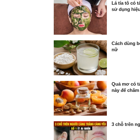
Lá tía tô có 
sử dụng hiệ
Cách dùng bộ
nữ
Quả mơ có tá
này để chăm
3 chỗ trên ng