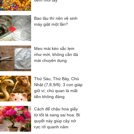
đếm mỏi tay
Bao lâu thì nên vệ sinh
máy giặt một lần?
Mẹo mài kéo sắc lẹm
như mới, không cần đá
mài chuyên dụng
Thứ Sáu, Thứ Bảy, Chủ
Nhật (7,8,9/8): 3 con giáp
giữ ví, chủ quan là mất
tiền không đáng
Cách để chậu hoa giấy
từ tốt lá sang sai hoa: Bí
quyết này giúp cây nở
rực rỡ quanh năm