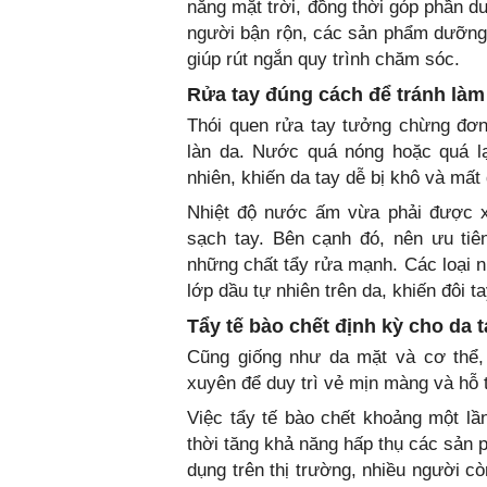
nắng mặt trời, đồng thời góp phần d
người bận rộn, các sản phẩm dưỡng t
giúp rút ngắn quy trình chăm sóc.
Rửa tay đúng cách để tránh làm
Thói quen rửa tay tưởng chừng đơn
làn da. Nước quá nóng hoặc quá l
nhiên, khiến da tay dễ bị khô và mất 
Nhiệt độ nước ấm vừa phải được xe
sạch tay. Bên cạnh đó, nên ưu tiê
những chất tẩy rửa mạnh. Các loại n
lớp dầu tự nhiên trên da, khiến đôi 
Tẩy tế bào chết định kỳ cho da t
Cũng giống như da mặt và cơ thể, 
xuyên để duy trì vẻ mịn màng và hỗ tr
Việc tẩy tế bào chết khoảng một lầ
thời tăng khả năng hấp thụ các sả
dụng trên thị trường, nhiều người c