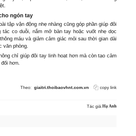
ệt.
 cho ngón tay
ài tập vận động nhẹ nhàng cũng góp phần giúp đôi
ng tác co duỗi, nắm mở bàn tay hoặc vuốt nhẹ dọc
 thông máu và giảm cảm giác mỏi sau thời gian dài
ệc văn phòng.
hông chỉ giúp đôi tay linh hoạt hơn mà còn tạo cảm
 đối hơn.
Theo:
giaitri.thoibaovhnt.com.vn
copy link
Tác giả:
Hạ Anh