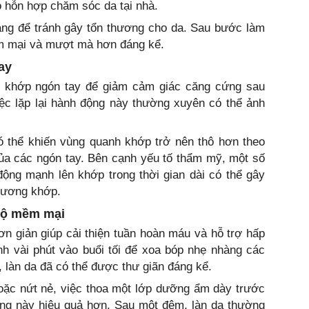
o hỗn hợp chăm sóc da tại nhà.
àng để tránh gây tổn thương cho da. Sau bước làm
ềm mại và mượt mà hơn đáng kể.
ay
c khớp ngón tay để giảm cảm giác căng cứng sau
việc lặp lại hành động này thường xuyên có thể ảnh
ó thể khiến vùng quanh khớp trở nên thô hơn theo
của các ngón tay. Bên cạnh yếu tố thẩm mỹ, một số
động mạnh lên khớp trong thời gian dài có thể gây
xương khớp.
độ mềm mại
n giản giúp cải thiện tuần hoàn máu và hỗ trợ hấp
nh vài phút vào buổi tối để xoa bóp nhẹ nhàng các
, làn da đã có thể được thư giãn đáng kể.
hoặc nứt nẻ, việc thoa một lớp dưỡng ẩm dày trước
trạng này hiệu quả hơn. Sau một đêm, làn da thường