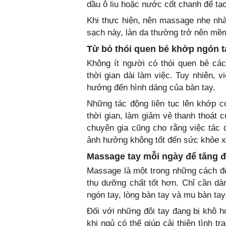
dầu ô liu hoặc nước cốt chanh để tạ
Khi thực hiện, nên massage nhẹ nh
sạch này, làn da thường trở nên m
Từ bỏ thói quen bẻ khớp ngón t
Không ít người có thói quen bẻ cá
thời gian dài làm việc. Tuy nhiên, 
hưởng đến hình dáng của bàn tay.
Những tác động liên tục lên khớp c
thời gian, làm giảm vẻ thanh thoát 
chuyên gia cũng cho rằng việc tác 
ảnh hưởng không tốt đến sức khỏe 
Massage tay mỗi ngày để tăng 
Massage là một trong những cách đơ
thụ dưỡng chất tốt hơn. Chỉ cần dà
ngón tay, lòng bàn tay và mu bàn tay
Đối với những đôi tay đang bị khô 
khi ngủ có thể giúp cải thiện tình 