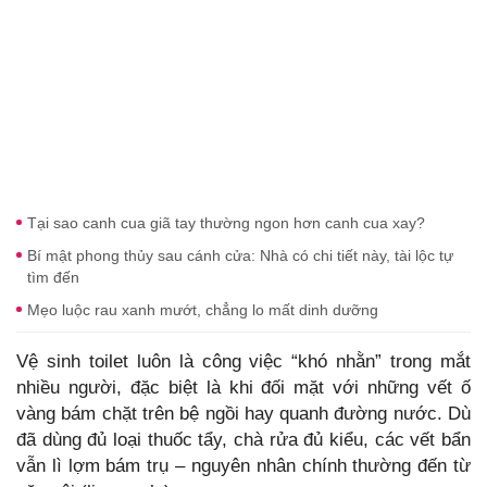
Tại sao canh cua giã tay thường ngon hơn canh cua xay?
Bí mật phong thủy sau cánh cửa: Nhà có chi tiết này, tài lộc tự
tìm đến
Mẹo luộc rau xanh mướt, chẳng lo mất dinh dưỡng
Vệ sinh toilet luôn là công việc “khó nhằn” trong mắt
nhiều người, đặc biệt là khi đối mặt với những vết ố
vàng bám chặt trên bệ ngồi hay quanh đường nước. Dù
đã dùng đủ loại thuốc tẩy, chà rửa đủ kiểu, các vết bẩn
vẫn lì lợm bám trụ – nguyên nhân chính thường đến từ