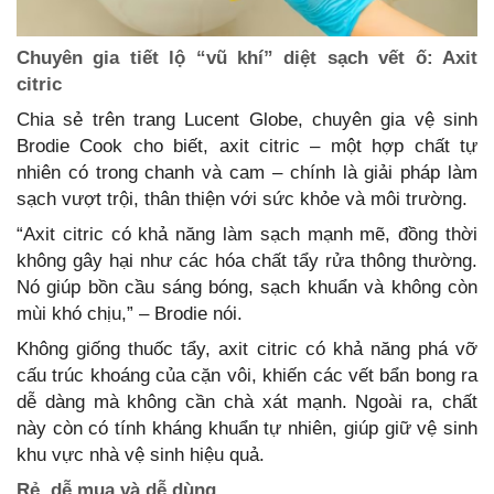
Chuyên gia tiết lộ “vũ khí” diệt sạch vết ố: Axit
citric
Chia sẻ trên trang Lucent Globe, chuyên gia vệ sinh
Brodie Cook cho biết, axit citric – một hợp chất tự
nhiên có trong chanh và cam – chính là giải pháp làm
sạch vượt trội, thân thiện với sức khỏe và môi trường.
“Axit citric có khả năng làm sạch mạnh mẽ, đồng thời
không gây hại như các hóa chất tẩy rửa thông thường.
Nó giúp bồn cầu sáng bóng, sạch khuẩn và không còn
mùi khó chịu,” – Brodie nói.
Không giống thuốc tẩy, axit citric có khả năng phá vỡ
cấu trúc khoáng của cặn vôi, khiến các vết bẩn bong ra
dễ dàng mà không cần chà xát mạnh. Ngoài ra, chất
này còn có tính kháng khuẩn tự nhiên, giúp giữ vệ sinh
khu vực nhà vệ sinh hiệu quả.
Rẻ, dễ mua và dễ dùng