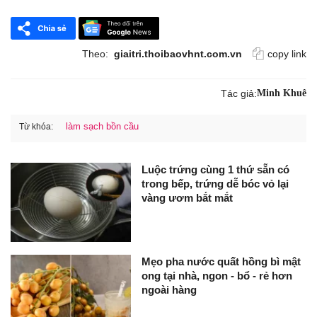
Theo:
giaitri.thoibaovhnt.com.vn
copy link
Tác giả:
Minh Khuê
làm sạch bồn cầu
Từ khóa:
Luộc trứng cùng 1 thứ sẵn có
trong bếp, trứng dễ bóc vỏ lại
vàng ươm bắt mắt
Mẹo pha nước quất hồng bì mật
ong tại nhà, ngon - bổ - rẻ hơn
ngoài hàng