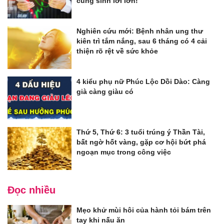
cũng sinh lời lớn!
Nghiên cứu mới: Bệnh nhân ung thư
kiên trì tắm nắng, sau 6 tháng có 4 cải
thiện rõ rệt về sức khỏe
4 kiểu phụ nữ Phúc Lộc Dồi Dào: Càng
già càng giàu có
Thứ 5, Thứ 6: 3 tuổi trúng ý Thần Tài,
bất ngờ hốt vàng, gặp cơ hội bứt phá
ngoạn mục trong công việc
Đọc nhiều
Mẹo khử mùi hôi của hành tỏi bám trên
tay khi nấu ăn