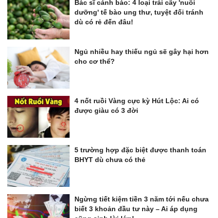
Bác sĩ cảnh báo: 4 loại trái cây 'nuôi
dưỡng' tế bào ung thư, tuyệt đối tránh
dù có rẻ đến đâu!
Ngủ nhiều hay thiếu ngủ sẽ gây hại hơn
cho cơ thể?
4 nốt ruồi Vàng cực kỳ Hút Lộc: Ai có
được giàu có 3 đời
5 trường hợp đặc biệt được thanh toán
BHYT dù chưa có thẻ
Ngừng tiết kiệm tiền 3 năm tới nếu chưa
biết 3 khoản đầu tư này – Ai áp dụng