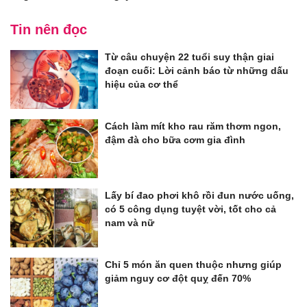
Tin nên đọc
Từ câu chuyện 22 tuổi suy thận giai
đoạn cuối: Lời cảnh báo từ những dấu
hiệu của cơ thể
Cách làm mít kho rau răm thơm ngon,
đậm đà cho bữa cơm gia đình
Lấy bí đao phơi khô rồi đun nước uống,
có 5 công dụng tuyệt vời, tốt cho cả
nam và nữ
Chỉ 5 món ăn quen thuộc nhưng giúp
giảm nguy cơ đột quỵ đến 70%