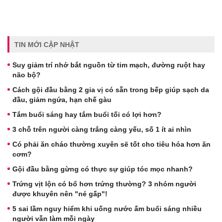
TIN MỚI CẬP NHẬT
Suy giảm trí nhớ bắt nguồn từ tim mạch, đường ruột hay
não bộ?
Cách gội đầu bằng 2 gia vị có sẵn trong bếp giúp sạch da
đầu, giảm ngứa, hạn chế gàu
Tắm buổi sáng hay tắm buổi tối có lợi hơn?
3 chỗ trên người càng trắng càng yếu, số 1 ít ai nhìn
Có phải ăn cháo thường xuyên sẽ tốt cho tiêu hóa hơn ăn
cơm?
Gội đầu bằng gừng có thực sự giúp tóc mọc nhanh?
Trứng vịt lộn có bổ hơn trứng thường? 3 nhóm người
được khuyên nên "né gấp"!
5 sai lầm nguy hiểm khi uống nước ấm buổi sáng nhiều
người vẫn làm mỗi ngày