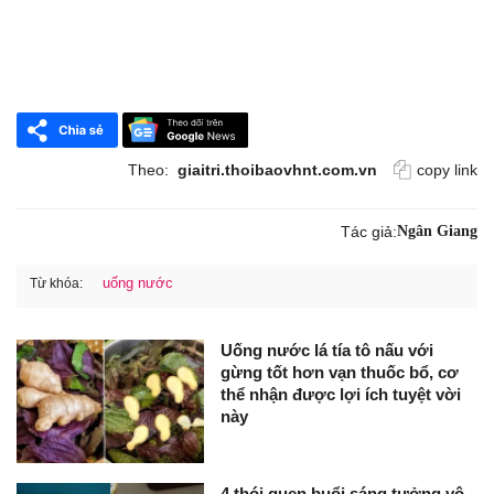
Theo:
giaitri.thoibaovhnt.com.vn
copy link
Tác giả:
Ngân Giang
uống nước
Từ khóa:
Uống nước lá tía tô nấu với
gừng tốt hơn vạn thuốc bổ, cơ
thể nhận được lợi ích tuyệt vời
này
4 thói quen buổi sáng tưởng vô