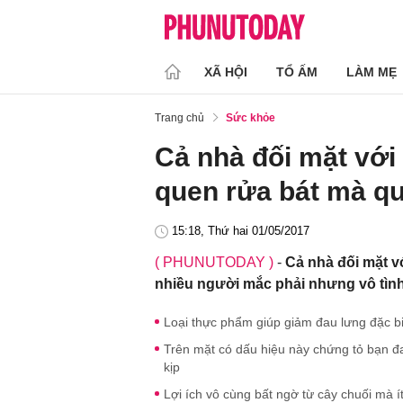
XÃ HỘI
TỔ ẤM
LÀM MẸ
Trang chủ
Sức khỏe
Cả nhà đối mặt với 
quen rửa bát mà q
15:18, Thứ hai 01/05/2017
( PHUNUTODAY )
-
Cả nhà đối mặt v
nhiều người mắc phải nhưng vô tình
Loại thực phẩm giúp giảm đau lưng đặc b
Trên mặt có dấu hiệu này chứng tỏ bạn đa
kịp
Lợi ích vô cùng bất ngờ từ cây chuối mà ít