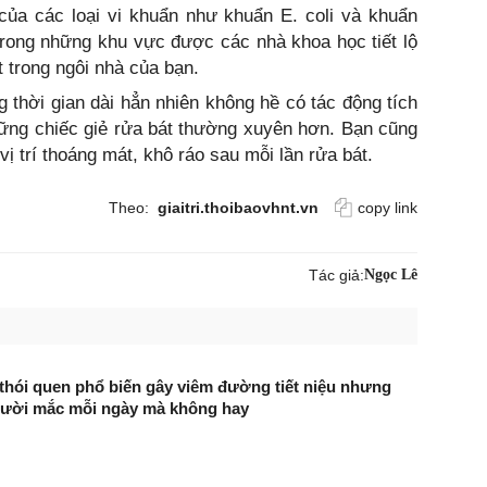
 của các loại vi khuẩn như khuẩn E. coli và khuẩn
trong những khu vực được các nhà khoa học tiết lộ
 trong ngôi nhà của bạn.
ng thời gian dài hẳn nhiên không hề có tác động tích
hững chiếc giẻ rửa bát thường xuyên hơn. Bạn cũng
ị trí thoáng mát, khô ráo sau mỗi lần rửa bát.
Theo:
giaitri.thoibaovhnt.vn
copy link
Tác giả:
Ngọc Lê
 thói quen phổ biến gây viêm đường tiết niệu nhưng
gười mắc mỗi ngày mà không hay