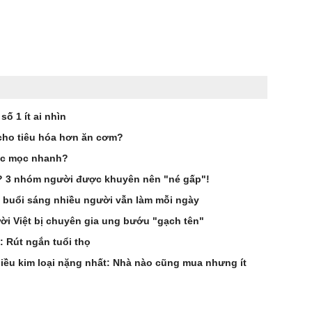
ố 1 ít ai nhìn
cho tiêu hóa hơn ăn cơm?
óc mọc nhanh?
g? 3 nhóm người được khuyên nên "né gấp"!
 buổi sáng nhiều người vẫn làm mỗi ngày
i Việt bị chuyên gia ung bướu "gạch tên"
: Rút ngắn tuổi thọ
hiều kim loại nặng nhất: Nhà nào cũng mua nhưng ít