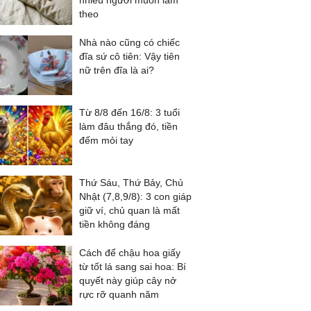
nhiều người muốn làm
theo
Nhà nào cũng có chiếc
đĩa sứ cô tiên: Vậy tiên
nữ trên đĩa là ai?
Từ 8/8 đến 16/8: 3 tuổi
làm đâu thắng đó, tiền
đếm mỏi tay
Thứ Sáu, Thứ Bảy, Chủ
Nhật (7,8,9/8): 3 con giáp
giữ ví, chủ quan là mất
tiền không đáng
Cách để chậu hoa giấy
từ tốt lá sang sai hoa: Bí
quyết này giúp cây nở
rực rỡ quanh năm