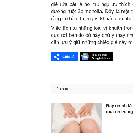
giẻ rửa bát là nơi trú ngụ ưu thích
đường ruột Salmonella. Đây là một 
rằng có hàm lượng vi khuẩn cao nhất
Việc tích tụ những loại vi khuẩn tro
cực tới bạn do đó hãy chú ý thay n
cần lưu ý giữ những chiếc giẻ này ở v
Từ khóa:
FaceBook
Đây chính là
quá nhiều n