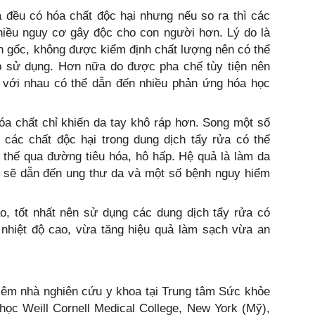
 đều có hóa chất độc hại nhưng nếu so ra thì các
nhiều nguy cơ gây độc cho con người hơn. Lý do là
n gốc, không được kiểm định chất lượng nên có thể
 sử dụng. Hơn nữa do được pha chế tùy tiện nên
t với nhau có thể dẫn đến nhiều phản ứng hóa học
óa chất chỉ khiến da tay khô ráp hơn. Song một số
 các chất độc hại trong dung dịch tẩy rửa có thể
thế qua đường tiêu hóa, hô hấp. Hệ quả là làm da
i, sẽ dẫn đến ung thư da và một số bệnh nguy hiểm
, tốt nhất nên sử dụng các dung dịch tẩy rửa có
 nhiệt độ cao, vừa tăng hiệu quả làm sạch vừa an
iêm nhà nghiên cứu y khoa tại Trung tâm Sức khỏe
học Weill Cornell Medical College, New York (Mỹ),