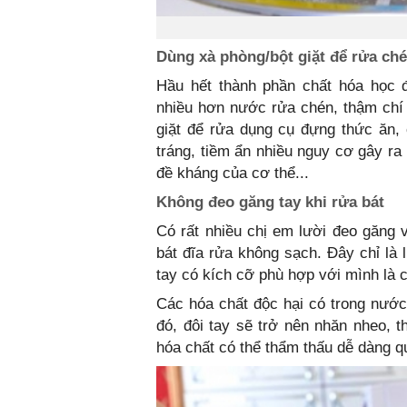
Dùng xà phòng/bột giặt để rửa ch
Hầu hết thành phần chất hóa học 
nhiều hơn nước rửa chén, thậm chí 
giặt để rửa dụng cụ đựng thức ăn, c
tráng, tiềm ẩn nhiều nguy cơ gây ra
đề kháng của cơ thể...
Không đeo găng tay khi rửa bát
Có rất nhiều chị em lười đeo găng v
bát đĩa rửa không sạch. Đây chỉ là 
tay có kích cỡ phù hợp với mình là 
Các hóa chất độc hại có trong nước 
đó, đôi tay sẽ trở nên nhăn nheo, t
hóa chất có thể thẩm thấu dễ dàng q