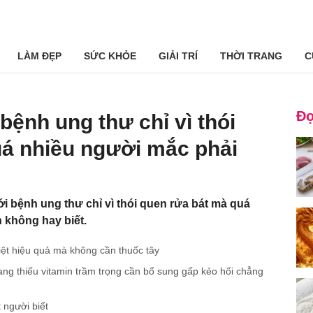
LÀM ĐẸP
SỨC KHỎE
GIẢI TRÍ
THỜI TRANG
C
Đọ
bệnh ung thư chỉ vì thói
uá nhiều người mắc phải
ới bệnh ung thư chỉ vì thói quen rửa bát mà quá
 không hay biết.
iệt hiệu quả mà không cần thuốc tây
ng thiếu vitamin trầm trọng cần bổ sung gấp kẻo hối chẳng
 người biết