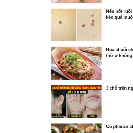
Nếu nốt ruồi
kẻo quá muộ
Hoa chuối ch
thờ ơ không 
3 chỗ trên ng
Có phải ăn c