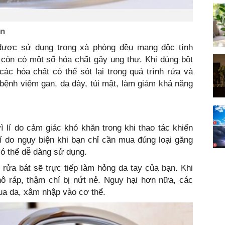
én
được sử dụng trong xà phòng đều mang độc tính
còn có một số hóa chất gây ung thư. Khi dùng bột
ác hóa chất có thể sót lại trong quá trình rửa và
 bệnh viêm gan, dạ dày, túi mật, làm giảm khả năng
ì lí do cảm giác khó khăn trong khi thao tác khiến
lí do ngụy biện khi bạn chỉ cần mua đúng loại găng
có thể dễ dàng sử dụng.
rửa bát sẽ trực tiếp làm hỏng da tay của bạn. Khi
hô ráp, thậm chí bị nứt nẻ. Nguy hại hơn nữa, các
ua da, xâm nhập vào cơ thể.