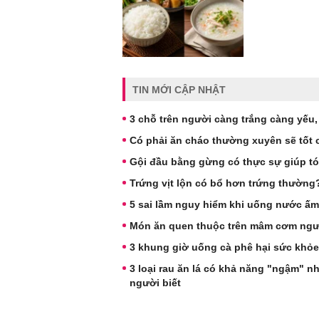
TIN MỚI CẬP NHẬT
3 chỗ trên người càng trắng càng yếu, s
Có phải ăn cháo thường xuyên sẽ tốt 
Gội đầu bằng gừng có thực sự giúp t
Trứng vịt lộn có bổ hơn trứng thườn
5 sai lầm nguy hiểm khi uống nước ấm
Món ăn quen thuộc trên mâm cơm ngườ
3 khung giờ uống cà phê hại sức khỏe
3 loại rau ăn lá có khả năng "ngậm" n
người biết