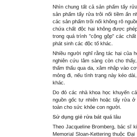
Nhìn chung tất cả sản phẩm tẩy rửa
sản phẩm tẩy rửa trôi nổi tiềm ẩn 
các sản phẩm trôi nổi không rõ nguồ
chứa chất độc hại không được phép
trong quá trình "cộng gộp" các chấ
phát sinh các độc tố khác.
Nhiều người nghĩ rằng tác hại của h
nghiên cứu lâm sàng còn cho thấy,
thẩm thấu qua da, xâm nhập vào cơ 
mỏng đi, nếu tình trạng này kéo dà
khác.
Do đó các nhà khoa học khuyến cáo
nguồn gốc tự nhiên hoặc tẩy rửa ở
toàn cho sức khỏe con người.
Sử dụng giẻ rửa bát quá lâu
Theo Jacqueline Bromberg, bác sĩ k
Memorial Sloan-Kettering thuộc Đại 