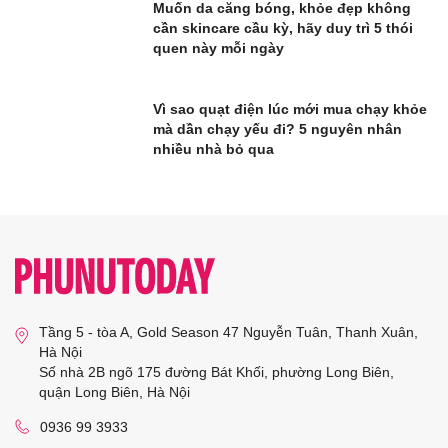
Muốn da căng bóng, khỏe đẹp không
cần skincare cầu kỳ, hãy duy trì 5 thói
quen này mỗi ngày
Vì sao quạt điện lúc mới mua chạy khỏe
mà dần chạy yếu đi? 5 nguyên nhân
nhiều nhà bỏ qua
Tầng 5 - tòa A, Gold Season 47 Nguyễn Tuân, Thanh Xuân,
Hà Nội
Số nhà 2B ngõ 175 đường Bát Khối, phường Long Biên,
quận Long Biên, Hà Nội
0936 99 3933