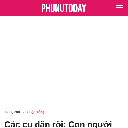
Trang chủ
Cuộc sống
Các cụ dặn rồi: Con người