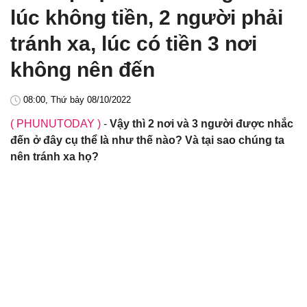
lúc không tiền, 2 người phải
tránh xa, lúc có tiền 3 nơi
không nên đến
08:00, Thứ bảy 08/10/2022
( PHUNUTODAY )
-
Vậy thì 2 nơi và 3 người được nhắc
đến ở đây cụ thể là như thế nào? Và tại sao chúng ta
nên tránh xa họ?