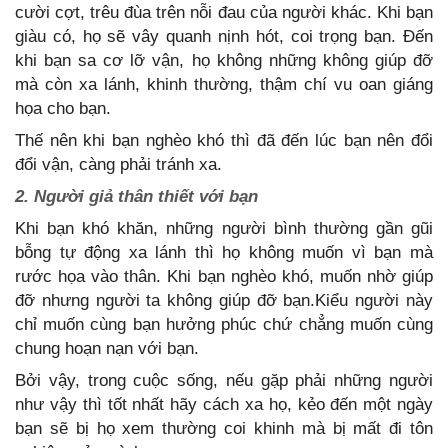
cười cợt, trêu đùa trên nỗi đau của người khác. Khi bạn
giàu có, họ sẽ vây quanh nịnh hót, coi trọng bạn. Đến
khi bạn sa cơ lỡ vận, họ không những không giúp đỡ
mà còn xa lánh, khinh thường, thậm chí vu oan giáng
họa cho bạn.
Thế nên khi bạn nghèo khó thì đã đến lúc bạn nên đổi
đổi vận, càng phải tránh xa.
2. Người giả thân thiết với bạn
Khi bạn khó khăn, những người bình thường gần gũi
bỗng tự động xa lánh thì họ không muốn vì bạn mà
rước họa vào thân. Khi bạn nghèo khó, muốn nhờ giúp
đỡ nhưng người ta không giúp đỡ bạn.Kiểu người này
chỉ muốn cùng bạn hưởng phúc chứ chẳng muốn cùng
chung hoạn nạn với bạn.
Bởi vậy, trong cuộc sống, nếu gặp phải những người
như vậy thì tốt nhất hãy cách xa họ, kẻo đến một ngày
bạn sẽ bị họ xem thường coi khinh mà bị mất đi tôn