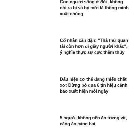
Con người sống ở đời, không
nói ra bi và hỷ mới là thông minh
xuất chúng
Cổ nhân căn dặn: "Thà thử quan
tài còn hơn đi giày người khác",
ý nghĩa thực sự cực thâm thúy
Dấu hiệu cơ thể đang thiếu chất
xơ: Đừng bỏ qua 6 tín hiệu cảnh
báo xuất hiện mỗi ngày
5 người không nên ăn trứng vịt,
càng ăn càng hại