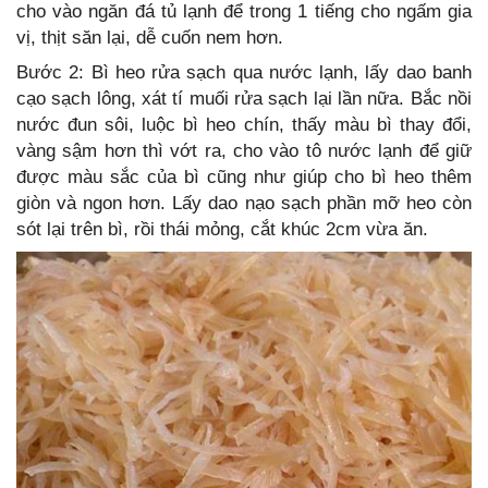
cho vào ngăn đá tủ lạnh để trong 1 tiếng cho ngấm gia
vị, thịt săn lại, dễ cuốn nem hơn.
Bước 2: Bì heo rửa sạch qua nước lạnh, lấy dao banh
cạo sạch lông, xát tí muối rửa sạch lại lần nữa. Bắc nồi
nước đun sôi, luộc bì heo chín, thấy màu bì thay đổi,
vàng sậm hơn thì vớt ra, cho vào tô nước lạnh để giữ
được màu sắc của bì cũng như giúp cho bì heo thêm
giòn và ngon hơn. Lấy dao nạo sạch phần mỡ heo còn
sót lại trên bì, rồi thái mỏng, cắt khúc 2cm vừa ăn.