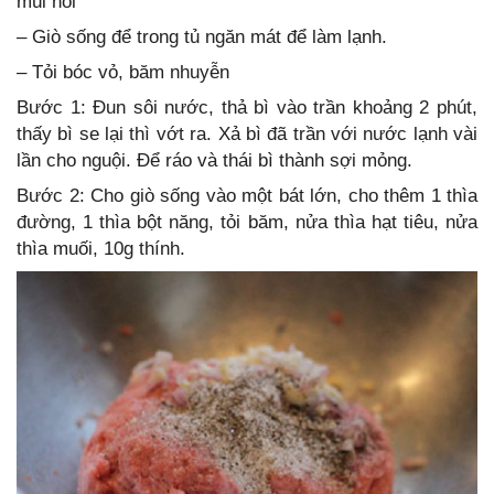
mùi hôi
– Giò sống để trong tủ ngăn mát để làm lạnh.
– Tỏi bóc vỏ, băm nhuyễn
Bước 1: Đun sôi nước, thả bì vào trần khoảng 2 phút,
thấy bì se lại thì vớt ra. Xả bì đã trần với nước lạnh vài
lần cho nguội. Để ráo và thái bì thành sợi mỏng.
Bước 2: Cho giò sống vào một bát lớn, cho thêm 1 thìa
đường, 1 thìa bột năng, tỏi băm, nửa thìa hạt tiêu, nửa
thìa muối, 10g thính.