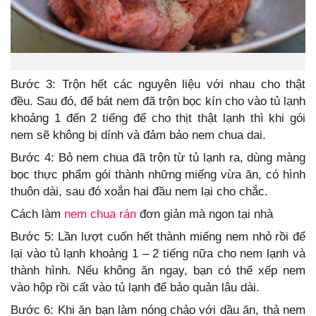
Bước 3: Trộn hết các nguyên liệu với nhau cho thật
đều. Sau đó, để bát nem đã trộn bọc kín cho vào tủ lạnh
khoảng 1 đến 2 tiếng để cho thịt thật lạnh thì khi gói
nem sẽ không bị dính và đảm bảo nem chua dai.
Bước 4: Bỏ nem chua đã trộn từ tủ lạnh ra, dùng màng
bọc thực phẩm gói thành những miếng vừa ăn, có hình
thuôn dài, sau đó xoắn hai đầu nem lại cho chắc.
Cách làm
nem chua rán
đơn giản mà ngon tại nhà
Bước 5: Lần lượt cuốn hết thành miếng nem nhỏ rồi để
lại vào tủ lạnh khoảng 1 – 2 tiếng nữa cho nem lạnh và
thành hình. Nếu không ăn ngay, bạn có thể xếp nem
vào hộp rồi cất vào tủ lạnh để bảo quản lâu dài.
Bước 6: Khi ăn bạn làm nóng chảo với dầu ăn, thả nem