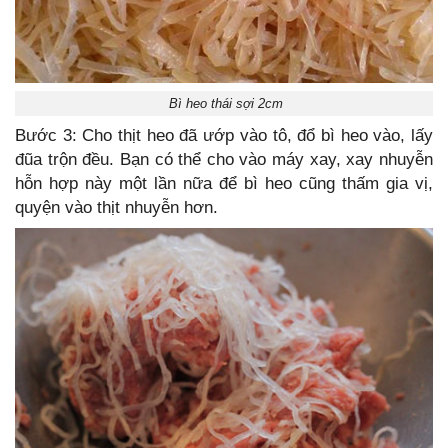
Bì heo thái sợi 2cm
Bước 3: Cho thịt heo đã ướp vào tô, đổ bì heo vào, lấy
đũa trộn đều. Bạn có thể cho vào máy xay, xay nhuyễn
hỗn hợp này một lần nữa để bì heo cũng thấm gia vị,
quyện vào thịt nhuyễn hơn.