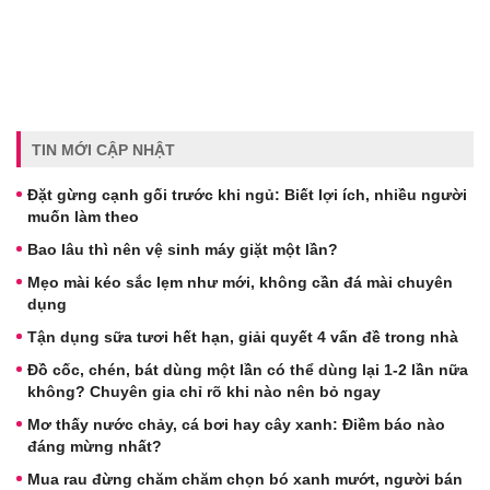
TIN MỚI CẬP NHẬT
Đặt gừng cạnh gối trước khi ngủ: Biết lợi ích, nhiều người
muốn làm theo
Bao lâu thì nên vệ sinh máy giặt một lần?
Mẹo mài kéo sắc lẹm như mới, không cần đá mài chuyên
dụng
Tận dụng sữa tươi hết hạn, giải quyết 4 vấn đề trong nhà
Đồ cốc, chén, bát dùng một lần có thể dùng lại 1-2 lần nữa
không? Chuyên gia chỉ rõ khi nào nên bỏ ngay
Mơ thấy nước chảy, cá bơi hay cây xanh: Điềm báo nào
đáng mừng nhất?
Mua rau đừng chăm chăm chọn bó xanh mướt, người bán