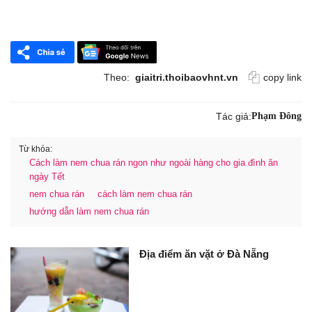
Theo:
giaitri.thoibaovhnt.vn
copy link
Tác giả:
Phạm Đông
Từ khóa:
Cách làm nem chua rán ngon như ngoài hàng cho gia đình ăn
ngày Tết
nem chua rán
cách làm nem chua rán
hướng dẫn làm nem chua rán
Địa điểm ăn vặt ở Đà Nẵng