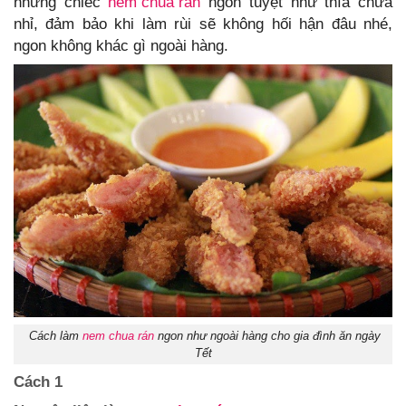
những chiếc
nem chua rán
ngon tuyệt như thía chưa
nhỉ, đảm bảo khi làm rùi sẽ không hối hận đâu nhé,
ngon không khác gì ngoài hàng.
Cách làm
nem chua rán
ngon như ngoài hàng cho gia đình ăn ngày
Tết
Cách 1