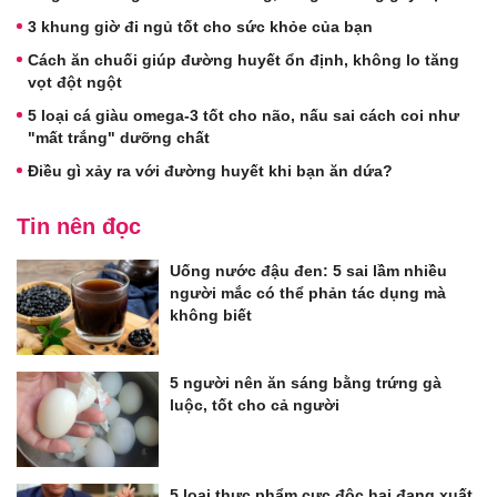
3 khung giờ đi ngủ tốt cho sức khỏe của bạn
Cách ăn chuối giúp đường huyết ổn định, không lo tăng
vọt đột ngột
5 loại cá giàu omega-3 tốt cho não, nấu sai cách coi như
"mất trắng" dưỡng chất
Điều gì xảy ra với đường huyết khi bạn ăn dứa?
Tin nên đọc
Uống nước đậu đen: 5 sai lầm nhiều
người mắc có thể phản tác dụng mà
không biết
5 người nên ăn sáng bằng trứng gà
luộc, tốt cho cả người
5 loại thực phẩm cực độc hại đang xuất