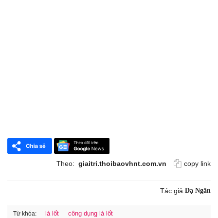
Theo:
giaitri.thoibaovhnt.com.vn
copy link
Tác giả:
Dạ Ngân
lá lốt
công dụng lá lốt
Từ khóa: