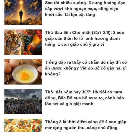
Sao tốt chiếu xuống: 3 cung hoàng đạo
sắp vượt khó ngoạn mục, công việc
khởi sắc, tài lộc bật tăng
Thứ Sáu đến Chủ nhật (31/7-2/8): 2 con
giáp cẩn thận lỡ lời ảnh hưởng danh
tiếng, 1 con giáp chú ý giữ ví
Trứng đập ra thấy có chấm đỏ này thì có
ăn được không? Vệt đỏ đó có gây hại gì
không?
Thời tiết hôm nay 30/7: Hà Nội có mưa
dông, Bắc Bộ cục bộ mưa to, cảnh báo
lốc sét và gió giật mạnh
Tháng 8 là thời điểm vàng để 4 con giáp
mở rộng nguồn thu, càng chủ động