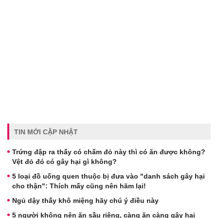
TIN MỚI CẬP NHẬT
Trứng đập ra thấy có chấm đỏ này thì có ăn được không?
Vệt đỏ đó có gây hại gì không?
5 loại đồ uống quen thuộc bị đưa vào "danh sách gây hại
cho thận": Thích mấy cũng nên hãm lại!
Ngủ dậy thấy khô miệng hãy chú ý điều này
5 người không nên ăn sầu riêng, càng ăn càng gây hại