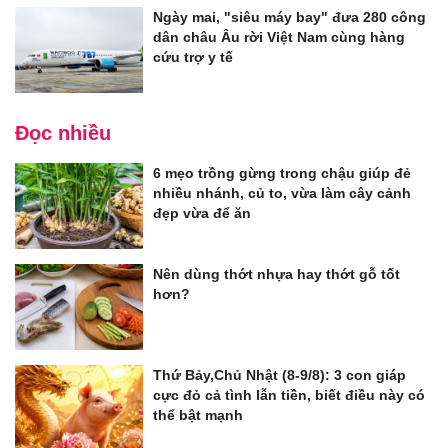
Ngày mai, "siêu máy bay" đưa 280 công
dân châu Âu rời Việt Nam cùng hàng
cứu trợ y tế
Đọc nhiều
6 mẹo trồng gừng trong chậu giúp đẻ
nhiều nhánh, củ to, vừa làm cây cảnh
đẹp vừa để ăn
Nên dùng thớt nhựa hay thớt gỗ tốt
hơn?
Thứ Bảy,Chủ Nhật (8-9/8): 3 con giáp
cực đỏ cả tình lẫn tiền, biết điều này có
thể bật mạnh