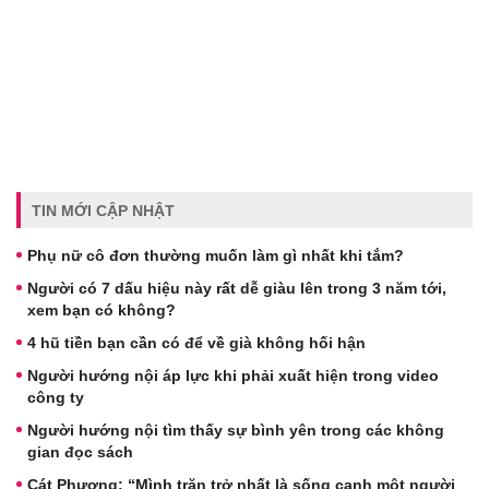
TIN MỚI CẬP NHẬT
Phụ nữ cô đơn thường muốn làm gì nhất khi tắm?
Người có 7 dấu hiệu này rất dễ giàu lên trong 3 năm tới,
xem bạn có không?
4 hũ tiền bạn cần có để về già không hối hận
Người hướng nội áp lực khi phải xuất hiện trong video
công ty
Người hướng nội tìm thấy sự bình yên trong các không
gian đọc sách
Cát Phượng: “Mình trăn trở nhất là sống cạnh một người