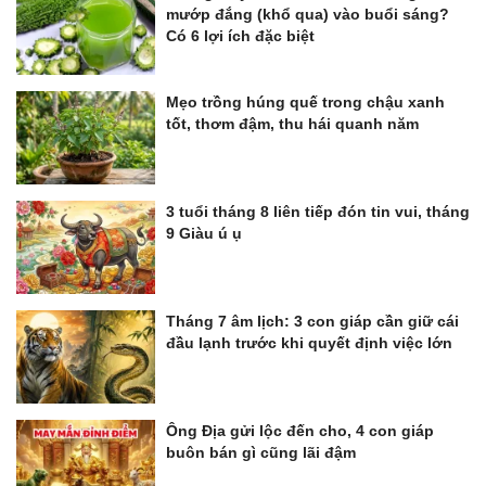
mướp đắng (khổ qua) vào buổi sáng?
Có 6 lợi ích đặc biệt
Mẹo trồng húng quế trong chậu xanh
tốt, thơm đậm, thu hái quanh năm
3 tuổi tháng 8 liên tiếp đón tin vui, tháng
9 Giàu ú ụ
Tháng 7 âm lịch: 3 con giáp cần giữ cái
đầu lạnh trước khi quyết định việc lớn
Ông Địa gửi lộc đến cho, 4 con giáp
buôn bán gì cũng lãi đậm