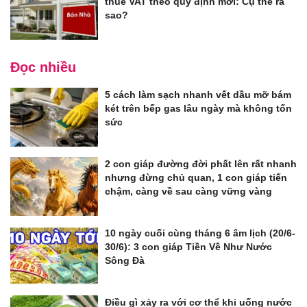
thuế VAT theo quy định mới: Cụ thể ra
sao?
Đọc nhiều
5 cách làm sạch nhanh vết dầu mỡ bám
két trên bếp gas lâu ngày mà không tốn
sức
2 con giáp đường đời phất lên rất nhanh
nhưng đừng chủ quan, 1 con giáp tiến
chậm, càng về sau càng vững vàng
10 ngày cuối cùng tháng 6 âm lịch (20/6-
30/6): 3 con giáp Tiền Về Như Nước
Sông Đà
Điều gì xảy ra với cơ thể khi uống nước