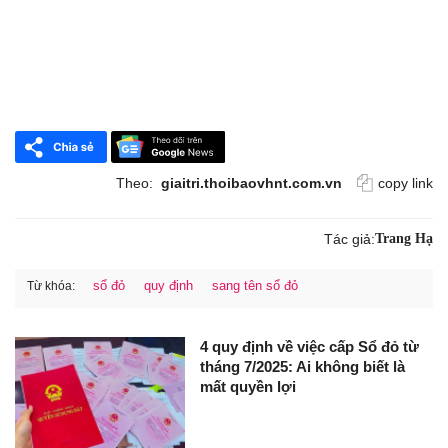
Theo:
giaitri.thoibaovhnt.com.vn
copy link
Tác giả:
Trang Hạ
sổ đỏ
quy định
sang tên sổ đỏ
Từ khóa:
4 quy định về việc cấp Sổ đỏ từ
tháng 7/2025: Ai không biết là
mất quyền lợi