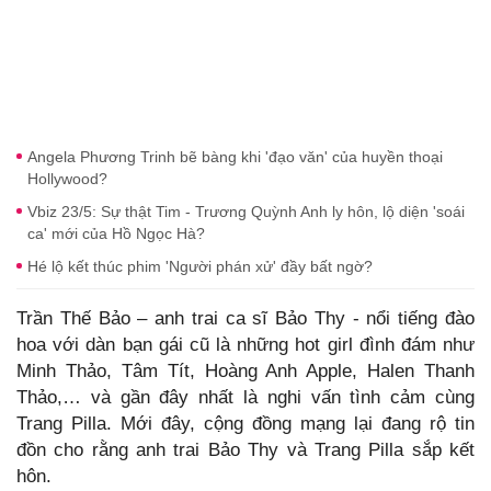
Angela Phương Trinh bẽ bàng khi 'đạo văn' của huyền thoại
Hollywood?
Vbiz 23/5: Sự thật Tim - Trương Quỳnh Anh ly hôn, lộ diện 'soái
ca' mới của Hồ Ngọc Hà?
Hé lộ kết thúc phim 'Người phán xử' đầy bất ngờ?
Trần Thế Bảo – anh trai ca sĩ Bảo Thy - nổi tiếng đào
hoa với dàn bạn gái cũ là những hot girl đình đám như
Minh Thảo, Tâm Tít, Hoàng Anh Apple, Halen Thanh
Thảo,… và gần đây nhất là nghi vấn tình cảm cùng
Trang Pilla. Mới đây, cộng đồng mạng lại đang rộ tin
đồn cho rằng anh trai Bảo Thy và Trang Pilla sắp kết
hôn.