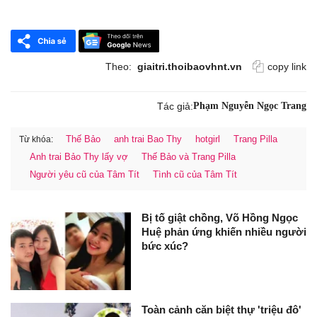
Theo:
giaitri.thoibaovhnt.vn
copy link
Tác giả:
Phạm Nguyễn Ngọc Trang
Thế Bảo
anh trai Bao Thy
hotgirl
Trang Pilla
Từ khóa:
Anh trai Bảo Thy lấy vợ
Thế Bảo và Trang Pilla
Người yêu cũ của Tâm Tít
Tình cũ của Tâm Tít
Bị tố giật chồng, Võ Hồng Ngọc
Huệ phản ứng khiến nhiều người
bức xúc?
Toàn cảnh căn biệt thự 'triệu đô'