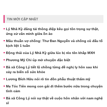
TIN MỚI CẬP NHẬT
Lý Nhã Kỳ đăng tải thông điệp kêu gọi tôn trọng sự thật,
ứng xử văn minh giữa ồn ào
Mâu thuẫn vợ chồng: Thư Đan Nguyễn và chồng cũ đấu tố
kịch liệt 1 tuần
Động thái của Lý Nhã Kỳ giữa lúc bị réo tên khắp MXH
Phương Mỹ Chi úp mở chuyện đặc biệt
Bà xã Công Lý tiết lộ chồng từng đề nghị ly hôn sau khi
xảy ra biến cố sức khỏe
Lương Bích Hữu nói rõ tin đồn phẫu thuật thẩm mỹ
Mẹ Tóc Tiên mong con gái đi thêm bước nữa trong chuyện
tình cảm
Bà xã Công Lý nói sự thật về cuộc hôn nhân với nam nghệ
sĩ