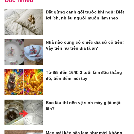
Đặt gừng cạnh gối trước khi ngủ: Biết
lợi ích, nhiều người muốn làm theo
Nhà nào cũng có chiếc đĩa sứ cô tiên:
Vậy tiên nữ trên đĩa là ai?
Từ 8/8 đến 16/8: 3 tuổi làm đâu thắng
đó, tiền đếm mỏi tay
Bao lâu thì nên vệ sinh máy giặt một
lần?
Mẹo mài kéo sắc lẹm như mới, không