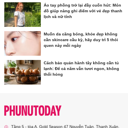
Áo tay phồng trở lại đầy cuốn hút: Món
đồ giúp nàng ghi điểm với vẻ đẹp thanh
lịch và nữ tính
Muốn da căng bóng, khỏe đẹp không
cần skincare cầu kỳ, hãy duy trì 5 thói
quen này mỗi ngày
Cách bảo quản hành tây không cần tủ
lạnh: Để cả năm vẫn tươi ngon, không
thối hỏng
Tầng 5 - tòa A, Gold Season 47 Nguyễn Tuân, Thanh Xuân,