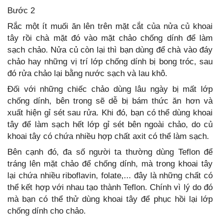
Bước 2
Rắc một ít muối ăn lên trên mặt cắt của nửa củ khoai
tây rồi chà mặt đó vào mặt chảo chống dính để làm
sạch chảo. Nửa củ còn lại thì bạn dùng để chà vào đáy
chảo hay những vị trí lớp chống dính bị bong tróc, sau
đó rửa chảo lại bằng nước sạch và lau khô.
Đối với những chiếc chảo dùng lâu ngày bị mất lớp
chống dính, bên trong sẽ dễ bị bám thức ăn hơn và
xuất hiện gỉ sét sau rửa. Khi đó, bạn có thể dùng khoai
tây để làm sạch hết lớp gỉ sét bên ngoài chảo, do củ
khoai tây có chứa nhiều hợp chất axit có thể làm sạch.
Bên cạnh đó, đa số người ta thường dùng Teflon để
tráng lên mặt chảo để chống dính, mà trong khoai tây
lại chứa nhiều riboflavin, folate,... đây là những chất có
thể kết hợp với nhau tạo thành Teflon. Chính vì lý do đó
mà bạn có thể thử dùng khoai tây để phục hồi lại lớp
chống dính cho chảo.