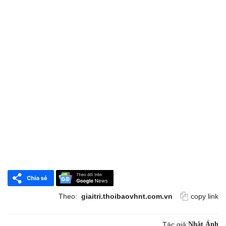
Theo:
giaitri.thoibaovhnt.com.vn
copy link
Tác giả:
Nhật Ánh