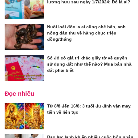
lương hưu sau ngày 1/7/2024: Đó là ai?
Nuôi loài độc lạ ai cũng chê bẩn, anh
nông dân thu về hàng chục triệu
đồng/tháng
Sổ đỏ có giá trị khác giấy tờ về quyền
sử dụng đất như thế nào? Mua bán nhà
đất phải biết
Đọc nhiều
Từ 8/8 đến 16/8: 3 tuổi đu đỉnh vận may,
tiền về liên tục
Bạo lực lạnh khiến nhiều cuộc hôn nhân