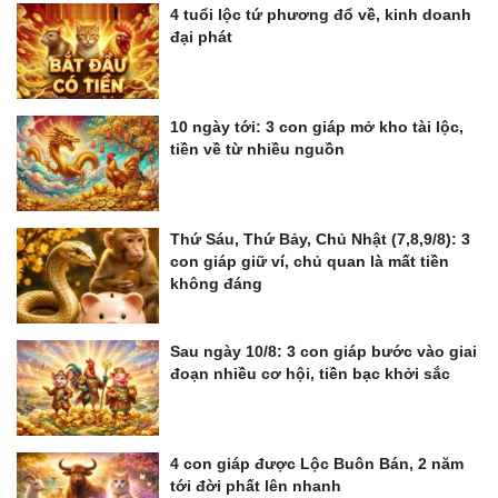
4 tuổi lộc tứ phương đổ về, kinh doanh
đại phát
10 ngày tới: 3 con giáp mở kho tài lộc,
tiền về từ nhiều nguồn
Thứ Sáu, Thứ Bảy, Chủ Nhật (7,8,9/8): 3
con giáp giữ ví, chủ quan là mất tiền
không đáng
Sau ngày 10/8: 3 con giáp bước vào giai
đoạn nhiều cơ hội, tiền bạc khởi sắc
4 con giáp được Lộc Buôn Bán, 2 năm
tới đời phất lên nhanh