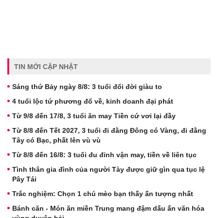
TIN MỚI CẬP NHẬT
Sáng thứ Bảy ngày 8/8: 3 tuổi đổi đời giàu to
4 tuổi lộc tứ phương đổ về, kinh doanh đại phát
Từ 9/8 đến 17/8, 3 tuổi ăn may Tiền cứ vơi lại đầy
Từ 8/8 đến Tết 2027, 3 tuổi đi đằng Đông có Vàng, đi đằng
Tây có Bạc, phất lên vù vù
Từ 8/8 đến 16/8: 3 tuổi đu đỉnh vận may, tiền về liên tục
Tình thân gia đình của người Tày được giữ gìn qua tục lệ
Pây Tái
Trắc nghiệm: Chọn 1 chú mèo bạn thấy ấn tượng nhất
Bánh căn - Món ăn miền Trung mang đậm dấu ấn văn hóa
vùng duyên hải