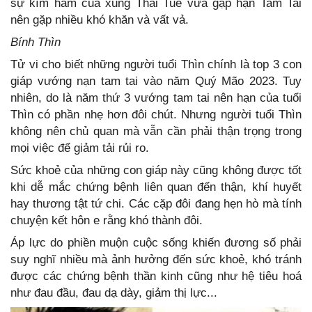
sự kìm hãm của xung Thái Tuế vừa gặp hạn Tam Tai
nên gặp nhiều khó khăn và vất vả.
Bính Thìn
Tử vi cho biết những người tuổi Thìn chính là top 3 con
giáp vướng nạn tam tai vào năm Quý Mão 2023. Tuy
nhiên, do là năm thứ 3 vướng tam tai nên hạn của tuổi
Thìn có phần nhẹ hơn đôi chút. Nhưng người tuổi Thìn
không nên chủ quan mà vẫn cần phải thận trọng trong
mọi việc để giảm tải rủi ro.
Sức khoẻ của những con giáp này cũng không được tốt
khi dễ mắc chứng bệnh liên quan đến thận, khí huyết
hay thương tật tứ chi. Các cặp đôi đang hẹn hò mà tính
chuyện kết hôn e rằng khó thành đôi.
Áp lực do phiền muộn cuộc sống khiến đương số phải
suy nghĩ nhiều mà ảnh hưởng đến sức khoẻ, khó tránh
được các chứng bệnh thần kinh cũng như hệ tiêu hoá
như đau đầu, đau dạ dày, giảm thị lực...