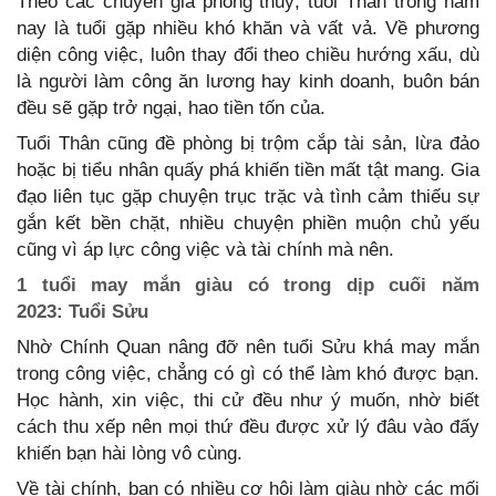
Theo các chuyên gia phong thuỷ, tuổi Thân trong năm
nay là tuổi gặp nhiều khó khăn và vất vả. Về phương
diện công việc, luôn thay đổi theo chiều hướng xấu, dù
là người làm công ăn lương hay kinh doanh, buôn bán
đều sẽ gặp trở ngại, hao tiền tốn của.
Tuổi Thân cũng đề phòng bị trộm cắp tài sản, lừa đảo
hoặc bị tiểu nhân quấy phá khiến tiền mất tật mang. Gia
đạo liên tục gặp chuyện trục trặc và tình cảm thiếu sự
gắn kết bền chặt, nhiều chuyện phiền muộn chủ yếu
cũng vì áp lực công việc và tài chính mà nên.
1 tuổi may mắn giàu có trong dịp cuối năm
2023: Tuổi Sửu
Nhờ Chính Quan nâng đỡ nên tuổi Sửu khá may mắn
trong công việc, chẳng có gì có thể làm khó được bạn.
Học hành, xin việc, thi cử đều như ý muốn, nhờ biết
cách thu xếp nên mọi thứ đều được xử lý đâu vào đấy
khiến bạn hài lòng vô cùng.
Về tài chính, bạn có nhiều cơ hội làm giàu nhờ các mối