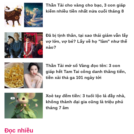
Thần Tài cho vàng cho bạc, 3 con giáp
kiếm nhiều tiền nhất nửa cuối tháng 8
Đã bị tịnh thân, tại sao thái giám vẫn lấy
vợ lớn, vợ bé? Lấy về họ "làm" như thế
nào?
Thần Tài mở sổ Vàng đọc tên: 3 con
giáp hết Tam Tai công danh thăng tiến,
tiền xài thả ga 101 ngày tới
Xoè tay đếm tiền: 3 tuổi lộc lá đầy nhà,
không thành đại gia cũng là triệu phú
tháng 7 âm
Đọc nhiều