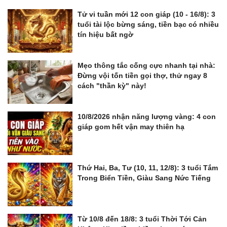
Tử vi tuần mới 12 con giáp (10 - 16/8): 3
tuổi tài lộc bừng sáng, tiền bạc có nhiều
tín hiệu bất ngờ
Mẹo thông tắc cống cực nhanh tại nhà:
Đừng vội tốn tiền gọi thợ, thử ngay 8
cách "thần kỳ" này!
10/8/2026 nhận năng lượng vàng: 4 con
giáp gom hết vận may thiên hạ
Thứ Hai, Ba, Tư (10, 11, 12/8): 3 tuổi Tắm
Trong Biển Tiền, Giàu Sang Nức Tiếng
Từ 10/8 đến 18/8: 3 tuổi Thời Tới Cản