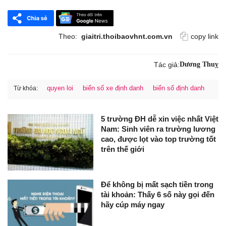
Theo:
giaitri.thoibaovhnt.com.vn
copy link
Tác giả:
Dương Thuỵ
quyen loi
biển số xe định danh
biển số định danh
Từ khóa:
5 trường ĐH dễ xin việc nhất Việt
Nam: Sinh viên ra trường lương
cao, được lọt vào top trường tốt
trên thế giới
Để không bị mất sạch tiền trong
tài khoản: Thấy 6 số này gọi đến
hãy cúp máy ngay