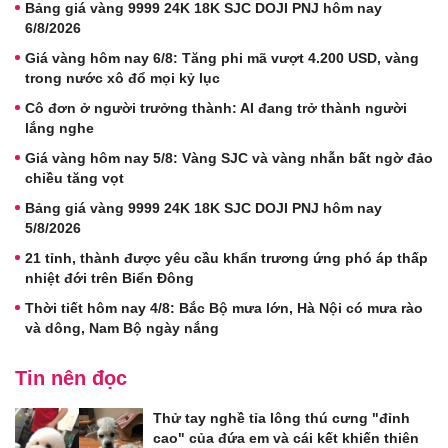
Bảng giá vàng 9999 24K 18K SJC DOJI PNJ hôm nay
6/8/2026
Giá vàng hôm nay 6/8: Tăng phi mã vượt 4.200 USD, vàng
trong nước xô đổ mọi kỷ lục
Cô đơn ở người trưởng thành: AI đang trở thành người
lắng nghe
Giá vàng hôm nay 5/8: Vàng SJC và vàng nhẫn bất ngờ đảo
chiều tăng vọt
Bảng giá vàng 9999 24K 18K SJC DOJI PNJ hôm nay
5/8/2026
21 tỉnh, thành được yêu cầu khẩn trương ứng phó áp thấp
nhiệt đới trên Biển Đông
Thời tiết hôm nay 4/8: Bắc Bộ mưa lớn, Hà Nội có mưa rào
và dông, Nam Bộ ngày nắng
Tin nên đọc
Thử tay nghề tỉa lông thú cưng "đỉnh
cao" của đứa em và cái kết khiến thiên