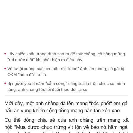
Lấy chiếc khẩu trang dính son ra để thử chồng, cô nàng mừng
"rơi nước mắt" khi phát hiện ra điều này
Vô tư lội xuống suối cá thần rồi "khoe" ảnh lên mạng, cô gái bị
CĐM "ném đá" tơi tả
Bị người yêu 8 năm "cắm sừng" cùng trai lạ trên chiếc xe mình
tặng, anh chàng tức tối đuổi theo đòi lại xe
Mới đây, một anh chàng đã lên mạng "bóc phốt" em gái
nấu ăn vụng khiến cộng đồng mạng bàn tán xôn xao.
Cụ thể dòng chia sẻ của anh chàng trên mạng xã
hội: ''Mua được chục trứng vịt lộn về bảo nó hầm ngải