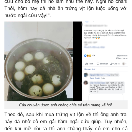
cứu cho bố mẹ thì nó làm như thế này. Nghĩ nó chán!
Thôi, hôm nay cả nhà ăn trứng vịt lộn luộc uống với
nước ngải cứu vậy!''.
Câu chuyện được anh chàng chia sẻ trên mạng xã hội.
Theo đó, sau khi mua trứng vịt lộn về thì ông anh trai
này đã nhờ cô em gái hầm ngải cứu giúp. Tuy nhiên,
đến khi mở nồi ra thì anh chàng thấy cô em cho cả