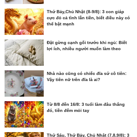
Thứ Bảy,Chủ Nhật (8-9/8): 3 con giáp
cực đỏ cả tình lẫn tiền, biết điều này có
thể bật mạnh
Đặt gừng cạnh gối trước khi ngủ: Biết
lợi ích, nhiều người muốn làm theo
Nhà nào cũng có chiếc đĩa sứ cô tiên:
Vậy tiên nữ trên đĩa là ai?
Từ 8/8 đến 16/8: 3 tuổi làm đâu thắng
đó, tiền đếm mỏi tay
Thứ Sáu, Thứ Bảy, Chủ Nhật (7,8,9/8): 3