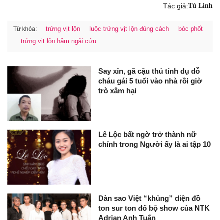
Tác giả:
Tú Linh
trứng vịt lộn
luộc trứng vịt lộn đúng cách
bóc phốt
Từ khóa:
trứng vịt lộn hầm ngải cứu
Say xỉn, gã cậu thú tính dụ dỗ
cháu gái 5 tuổi vào nhà rồi giờ
trò xâm hại
Lê Lộc bất ngờ trở thành nữ
chính trong Người ấy là ai tập 10
Dàn sao Việt “khủng” diện đồ
ton sur ton đổ bộ show của NTK
Adrian Anh Tuấn