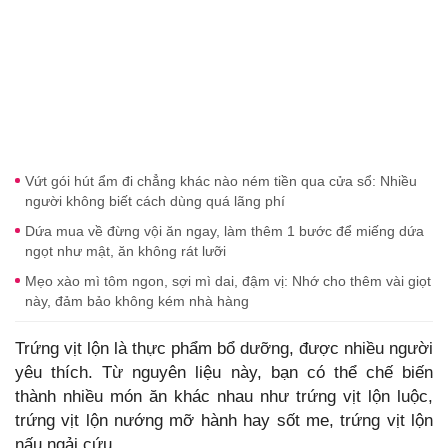
Vứt gói hút ẩm đi chẳng khác nào ném tiền qua cửa sổ: Nhiều
người không biết cách dùng quá lãng phí
Dứa mua về đừng vội ăn ngay, làm thêm 1 bước để miếng dứa
ngọt như mật, ăn không rát lưỡi
Mẹo xào mì tôm ngon, sợi mì dai, đậm vị: Nhớ cho thêm vài giọt
này, đảm bảo không kém nhà hàng
Trứng vịt lộn là thực phẩm bổ dưỡng, được nhiều người
yêu thích. Từ nguyên liệu này, bạn có thể chế biến
thành nhiều món ăn khác nhau như trứng vịt lộn luộc,
trứng vịt lộn nướng mỡ hành hay sốt me, trứng vịt lộn
nấu ngải cứu...