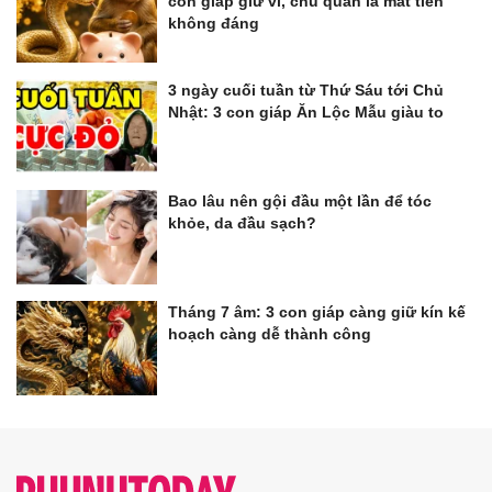
con giáp giữ ví, chủ quan là mất tiền
không đáng
3 ngày cuối tuần từ Thứ Sáu tới Chủ
Nhật: 3 con giáp Ăn Lộc Mẫu giàu to
Bao lâu nên gội đầu một lần để tóc
khỏe, da đầu sạch?
Tháng 7 âm: 3 con giáp càng giữ kín kế
hoạch càng dễ thành công