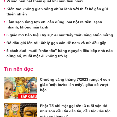
Vì sao nên bật thêm quạt khi mở điều hoà?
Kiến tạo không gian sống chữa lành với thiết kế gần gũi
thiên nhiên
Làm sạch lòng lợn chỉ cần dùng loại bột rẻ tiền, sạch
nhanh, không mùi tanh
3 giấc mơ báo hiệu hỷ sự: Ai mơ thấy thật đáng chúc mừng
Đổ dầu gió lên tỏi: Xử lý gọn cấn đề nam và nữ đều gặp
5 cách đuổi muỗi "thần tốc" bằng nguyên liệu bếp nhà nào
cũng có, muỗi một đi không trở lại
Tin nên đọc
Chuông vàng tháng 7/2023 rung: 4 con
giáp ‘một bước lên mây’, giàu có vượt
bậc
Phật Tổ chỉ mặt gọi tên: 3 tuổi vận đỏ
như son cầu tài đắc tài, cầu lộc đắc lộc
giàu có tháng 7