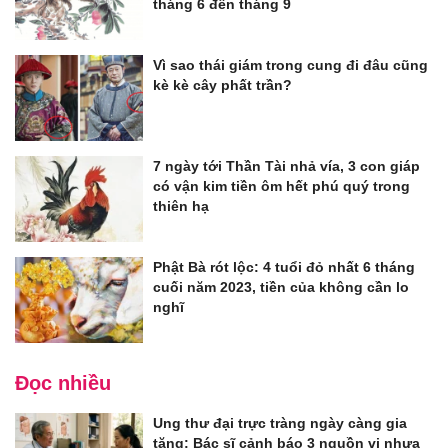
tháng 6 đến tháng 9
Vì sao thái giám trong cung đi đâu cũng
kè kè cây phất trần?
7 ngày tới Thần Tài nhả vía, 3 con giáp
có vận kim tiền ôm hết phú quý trong
thiên hạ
Phật Bà rót lộc: 4 tuổi đỏ nhất 6 tháng
cuối năm 2023, tiền của không cần lo
nghĩ
Đọc nhiều
Ung thư đại trực tràng ngày càng gia
tăng: Bác sĩ cảnh báo 3 nguồn vi nhựa