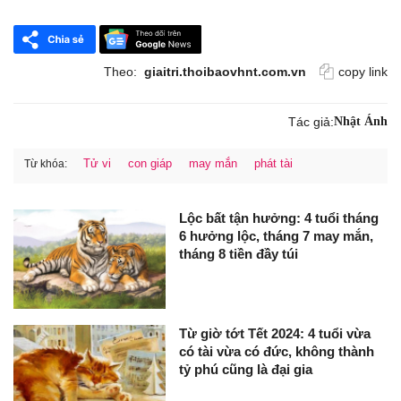
Theo:
giaitri.thoibaovhnt.com.vn
copy link
Tác giả:
Nhật Ánh
Tử vi
con giáp
may mắn
phát tài
Từ khóa:
Lộc bất tận hưởng: 4 tuổi tháng
6 hưởng lộc, tháng 7 may mắn,
tháng 8 tiền đầy túi
Từ giờ tớt Tết 2024: 4 tuổi vừa
có tài vừa có đức, không thành
tỷ phú cũng là đại gia