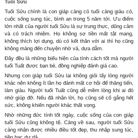
Tuổi Sửu
Tuổi Sửu chính là con giáp càng có tuổi càng giàu có,
cuộc sống sung túc, bình an trong 5 năm tới. Ưu điểm
lớn nhất của người tuổi Sửu là sự trung thực, dũng cảm
và có trách nhiệm. Họ không sợ tiền mất tật mang,
không thích lợi dụng, dù có kết thân với ai thì họ cũng
không màng đến chuyện nhờ vả, dựa dẫm.
Đây đều là những biểu hiện của tính cách tốt mà người
tuổi Tuất được bạn bè, đồng nghiệp đánh giá cao.
Nhưng con giáp tuổi Sửu lại không giỏi lấy lòng người
khác nên không ít lần họ đánh mất cơ hội để thăng tiến,
làm giàu. Người tuổi Tuất cũng dễ mềm lòng khi ai đó
nhờ giúp đỡ. Nếu đã nhận lời, họ cũng sẽ cố gắng hết
sức, không khiến người khác thất vọng.
Nhờ những đức tính tốt ngày, cuộc sống của con giáp
tuổi Sửu cũng không tệ. Càng về sau, người tuổi Sửu
càng nhận được nhiều điều tốt đẹp, thu nhập sung túc,
tiền bạc dư dả.