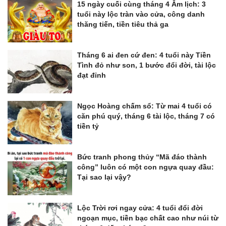
15 ngày cuối cùng tháng 4 Âm lịch: 3
tuổi này lộc tràn vào cửa, công danh
thăng tiến, tiền tiêu thả ga
Tháng 6 ai đen cứ đen: 4 tuổi này Tiền
Tình đỏ như son, 1 bước đổi đời, tài lộc
đạt đỉnh
Ngọc Hoàng chấm sổ: Từ mai 4 tuổi có
căn phú quý, tháng 6 tài lộc, tháng 7 có
tiền tỷ
Bức tranh phong thủy “Mã đáo thành
công” luôn có một con ngựa quay đầu:
Tại sao lại vậy?
Lộc Trời rơi ngay cửa: 4 tuổi đổi đời
ngoạn mục, tiền bạc chất cao như núi từ