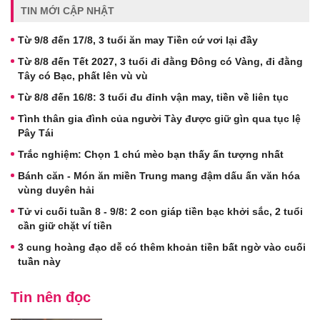
TIN MỚI CẬP NHẬT
Từ 9/8 đến 17/8, 3 tuổi ăn may Tiền cứ vơi lại đầy
Từ 8/8 đến Tết 2027, 3 tuổi đi đằng Đông có Vàng, đi đằng
Tây có Bạc, phất lên vù vù
Từ 8/8 đến 16/8: 3 tuổi đu đỉnh vận may, tiền về liên tục
Tình thân gia đình của người Tày được giữ gìn qua tục lệ
Pây Tái
Trắc nghiệm: Chọn 1 chú mèo bạn thấy ấn tượng nhất
Bánh căn - Món ăn miền Trung mang đậm dấu ấn văn hóa
vùng duyên hải
Tử vi cuối tuần 8 - 9/8: 2 con giáp tiền bạc khởi sắc, 2 tuổi
cần giữ chặt ví tiền
3 cung hoàng đạo dễ có thêm khoản tiền bất ngờ vào cuối
tuần này
Tin nên đọc