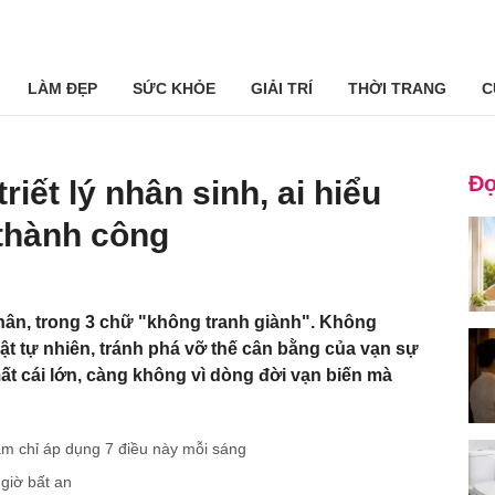
LÀM ĐẸP
SỨC KHỎE
GIẢI TRÍ
THỜI TRANG
C
Đọ
riết lý nhân sinh, ai hiểu
thành công
hân, trong 3 chữ "không tranh giành". Không
uật tự nhiên, tránh phá vỡ thế cân bằng của vạn sự
ất cái lớn, càng không vì dòng đời vạn biến mà
m chỉ áp dụng 7 điều này mỗi sáng
 giờ bất an