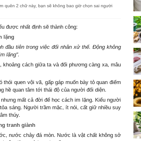
ạm quên 2 chữ này, bạn sẽ không bao giờ chọn sai người
hiểu được nhất định sẽ thành công:
m lặng
nh đầu tiên trong việc đối nhân xử thế. Động không
im lặng".
u, khoảng cách giữa ta và đối phương càng xa, mâu
ó thói quen vội vã, gấp gáp muốn bày tỏ quan điểm
ng hề quan tâm tới thái độ của người đối diện.
 nhưng mất cả đời để học cách im lặng. Kiểu người
 tỏa sáng. Người trầm mặc, ít nói, cất giữ nhiều suy
hâm thúy.
ng tranh giành
ước, nước chảy đá mòn. Nước là vật chất không sở