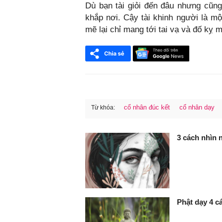
Dù bạn tài giỏi đến đâu nhưng cũng
khắp nơi. Cậy tài khinh người là mộ
mẽ lại chỉ mang tới tai vạ và đố kỵ m
cổ nhân đúc kết
cổ nhân dạy
Từ khóa:
FaceBook
3 cách nhìn 
Phật dạy 4 c