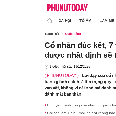
XÃ HỘI
TỔ ẤM
LÀM MẸ
Trang chủ
Cuộc sống
Cổ nhân đúc kết, 7 t
được nhất định sẽ 
17:45, Thứ sáu 19/12/2025
( PHUNUTODAY )
-
Lời dạy của cổ n
tranh giành chính là tôn trọng quy l
vạn vật, không vì cái nhỏ mà đánh m
đánh mất bản thân.
Bí quyết thành công của những người chă
Chỉ cân làm 1 điều thôi, cả đời không bao