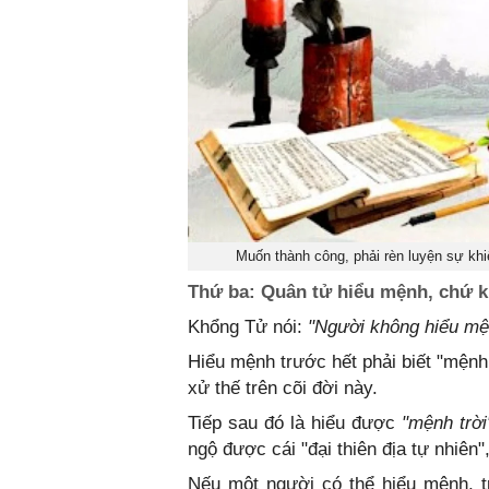
Muốn thành công, phải rèn luyện sự khi
Thứ ba: Quân tử hiểu mệnh, chứ
Khổng Tử nói:
"Người không hiểu mện
Hiểu mệnh trước hết phải biết "mệnh 
xử thế trên cõi đời này.
Tiếp sau đó là hiểu được
"mệnh trời
ngộ được cái "đại thiên địa tự nhiên"
Nếu một người có thể hiểu mệnh, t