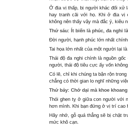
Ở địa vị thấp, bị người khác đối xử
hay tranh cãi với họ. Khi ở địa v
không nên thấy vậy mà đắc ý, kiêu n
Thứ sáu: Ít biến là phúc, đa nghi l
Đời người, hạnh phúc lớn nhất chính
Tai họa lớn nhất của một người lại l
Thái độ đa nghi chính là nguồn gốc 
người, thái độ tiêu cực ấy vốn không 
Có lẽ, chỉ khi chúng ta bận rộn trong 
chẳng có thời gian lo nghĩ những vi
Thứ bảy: Chớ dại mà khoe khoang 
Thói ghen tỵ ở giữa con người với n
hơn mình. Khi bạn đứng ở vị trí cao 
Hãy nhớ, gỗ quá thẳng sẽ bị chặt t
mức khô cạn.