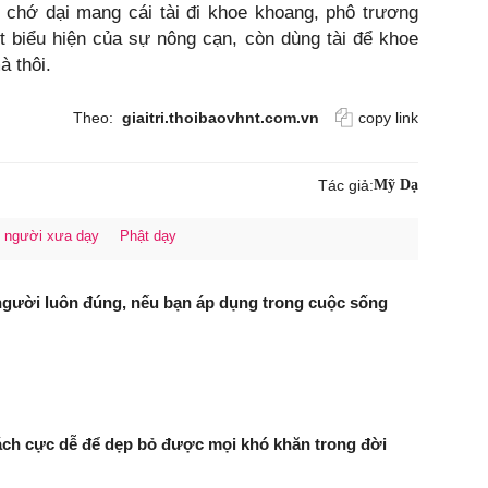
 chớ dại mang cái tài đi khoe khoang, phô trương
t biểu hiện của sự nông cạn, còn dùng tài để khoe
à thôi.
Theo:
giaitri.thoibaovhnt.com.vn
copy link
Tác giả:
Mỹ Dạ
người xưa dạy
Phật dạy
người luôn đúng, nếu bạn áp dụng trong cuộc sống
ách cực dễ để dẹp bỏ được mọi khó khăn trong đời