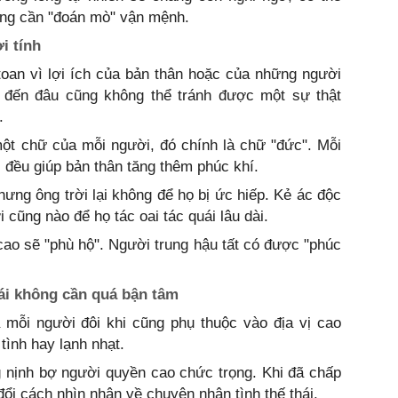
hông cần "đoán mò" vận mệnh.
i tính
toan vì lợi ích của bản thân hoặc của những người
 đến đâu cũng không thể tránh được một sự thật
.
 một chữ của mỗi người, đó chính là chữ "đức". Mỗi
 đều giúp bản thân tăng thêm phúc khí.
nhưng ông trời lại không để họ bị ức hiếp. Kẻ ác độc
 cũng nào để họ tác oai tác quái lâu dài.
 cao sẽ "phù hộ". Người trung hậu tất có được "phúc
ái không cần quá bận tâm
 mỗi người đôi khi cũng phụ thuộc vào địa vị cao
tình hay lạnh nhạt.
g nịnh bợ người quyền cao chức trọng. Khi đã chấp
ổi cách nhìn nhận về chuyện nhân tình thế thái.