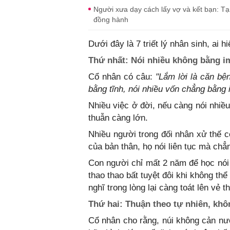
Người xưa dạy cách lấy vợ và kết bạn: T
đồng hành
Dưới đây là 7 triết lý nhân sinh, ai 
Thứ nhất: Nói nhiều không bằng i
Cổ nhân có câu:
"Lắm lời là căn bệ
bằng tĩnh, nói nhiều vốn chẳng bằng 
Nhiều việc ở đời, nếu càng nói nhiề
thuẫn càng lớn.
Nhiều người trong đối nhân xử thế c
của bản thân, họ nói liên tục mà chẳ
Con người chỉ mất 2 năm để học nói
thao thao bất tuyệt đôi khi không thể
nghĩ trong lòng lại càng toát lên vẻ t
Thứ hai: Thuận theo tự nhiên, khô
Cổ nhân cho rằng, núi không cản n