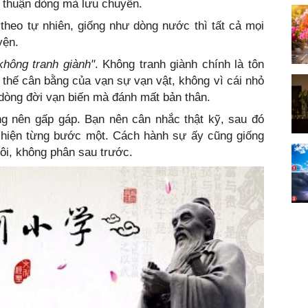
, thuận dòng mà lưu chuyển.
theo tự nhiên, giống như dòng nước thì tất cả mọi
yện.
không tranh giành"
. Không tranh giành chính là tôn
ỡ thế cân bằng của vạn sự vạn vật, không vì cái nhỏ
dòng đời vạn biến mà đánh mất bản thân.
ng nên gấp gáp. Bạn nên cân nhắc thật kỹ, sau đó
c hiện từng bước một. Cách hành sự ấy cũng giống
i, không phân sau trước.