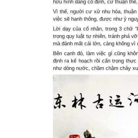
hữu hình dáng cố định, cứ thuận thế
Vì thế, người cư xử nhu hòa, thuận 
việc sẽ hanh thông, được như ý ngu
Lời dạy của cổ nhân, trong 3 chữ
"
trọng quy luật tự nhiên, tránh phá v
mà đánh mất cái lớn, càng không vì 
Bên cạnh đó, làm việc gì cũng khô
định ra kế hoạch rồi cẩn trọng thự
như dòng nước, chầm chậm chảy xuô