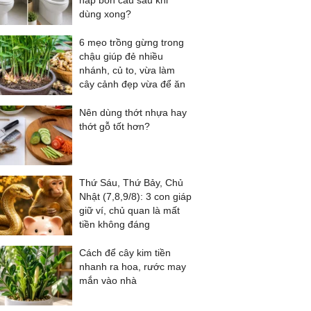
nắp bồn cầu sau khi
dùng xong?
6 mẹo trồng gừng trong
chậu giúp đẻ nhiều
nhánh, củ to, vừa làm
cây cảnh đẹp vừa để ăn
Nên dùng thớt nhựa hay
thớt gỗ tốt hơn?
Thứ Sáu, Thứ Bảy, Chủ
Nhật (7,8,9/8): 3 con giáp
giữ ví, chủ quan là mất
tiền không đáng
Cách để cây kim tiền
nhanh ra hoa, rước may
mắn vào nhà