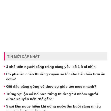
TIN MỚI CẬP NHẬT
3 chỗ trên người càng trắng càng yếu, số 1 ít ai nhìn
Có phải ăn cháo thường xuyên sẽ tốt cho tiêu hóa hơn ăn
cơm?
Gội đầu bằng gừng có thực sự giúp tóc mọc nhanh?
Trứng vịt lộn có bổ hơn trứng thường? 3 nhóm người
được khuyên nên "né gấp"!
5 sai lầm nguy hiểm khi uống nước ấm buổi sáng nhiều