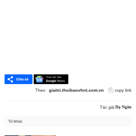
Theo:
giaitri.thoibaovhnt.com.vn
copy link
Tác giả:
Dạ Ngân
Từ khóa: