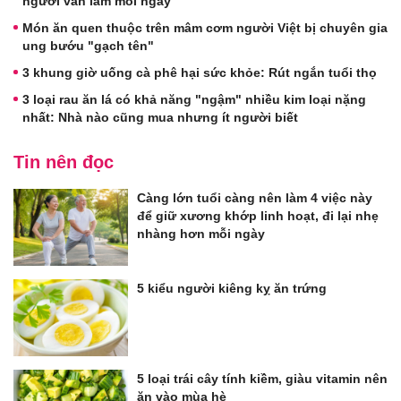
người vẫn làm mỗi ngày
Món ăn quen thuộc trên mâm cơm người Việt bị chuyên gia
ung bướu "gạch tên"
3 khung giờ uống cà phê hại sức khỏe: Rút ngắn tuổi thọ
3 loại rau ăn lá có khả năng "ngậm" nhiều kim loại nặng
nhất: Nhà nào cũng mua nhưng ít người biết
Tin nên đọc
Càng lớn tuổi càng nên làm 4 việc này
để giữ xương khớp linh hoạt, đi lại nhẹ
nhàng hơn mỗi ngày
5 kiểu người kiêng kỵ ăn trứng
5 loại trái cây tính kiềm, giàu vitamin nên
ăn vào mùa hè