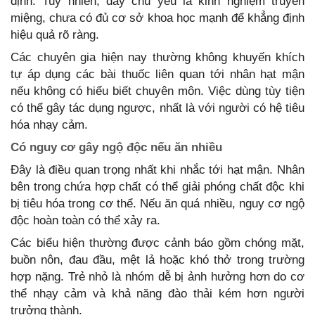
định. Tuy nhiên, đây chủ yếu là kinh nghiệm truyền
miệng, chưa có đủ cơ sở khoa học mạnh để khẳng định
hiệu quả rõ ràng.
Các chuyên gia hiện nay thường không khuyến khích
tự áp dụng các bài thuốc liên quan tới nhân hạt mận
nếu không có hiểu biết chuyên môn. Việc dùng tùy tiện
có thể gây tác dụng ngược, nhất là với người có hệ tiêu
hóa nhạy cảm.
Có nguy cơ gây ngộ độc nếu ăn nhiều
Đây là điều quan trọng nhất khi nhắc tới hạt mận. Nhân
bên trong chứa hợp chất có thể giải phóng chất độc khi
bị tiêu hóa trong cơ thể. Nếu ăn quá nhiều, nguy cơ ngộ
độc hoàn toàn có thể xảy ra.
Các biểu hiện thường được cảnh báo gồm chóng mặt,
buồn nôn, đau đầu, mệt lả hoặc khó thở trong trường
hợp nặng. Trẻ nhỏ là nhóm dễ bị ảnh hưởng hơn do cơ
thể nhạy cảm và khả năng đào thải kém hơn người
trưởng thành.