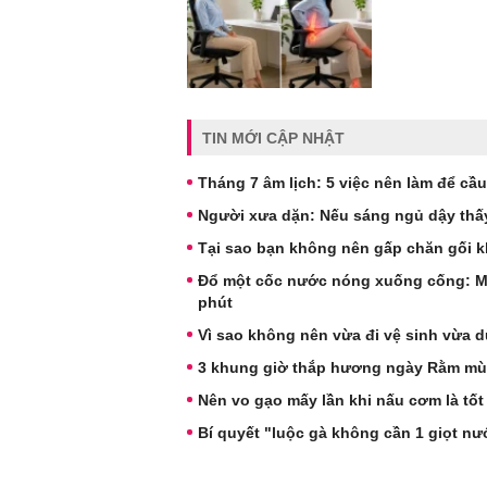
TIN MỚI CẬP NHẬT
Tháng 7 âm lịch: 5 việc nên làm để cầu
Người xưa dặn: Nếu sáng ngủ dậy thấy
Tại sao bạn không nên gấp chăn gối k
Đổ một cốc nước nóng xuống cống: Mẹo
phút
Vì sao không nên vừa đi vệ sinh vừa d
3 khung giờ thắp hương ngày Rằm mùng
Nên vo gạo mấy lần khi nấu cơm là tốt
Bí quyết "luộc gà không cần 1 giọt nướ