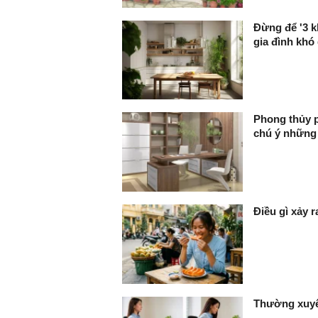
Đừng để '3 kh
gia đình khó
Phong thủy p
chú ý những
Điều gì xảy 
Thường xuyê