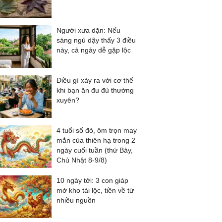
Người xưa dặn: Nếu
sáng ngủ dậy thấy 3 điều
này, cả ngày dễ gặp lộc
Điều gì xảy ra với cơ thể
khi bạn ăn đu đủ thường
xuyên?
4 tuổi số đỏ, ôm trọn may
mắn của thiên hạ trong 2
ngày cuối tuần (thứ Bảy,
Chủ Nhật 8-9/8)
10 ngày tới: 3 con giáp
mở kho tài lộc, tiền về từ
nhiều nguồn