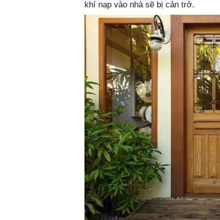
khí nạp vào nhà sẽ bị cản trở.