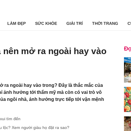
LÀM ĐẸP
SỨC KHỎE
GIẢI TRÍ
THỜI TRANG
C
Đọ
 nên mở ra ngoài hay vào
 ra ngoài hay vào trong? Đây là thắc mắc của
ỉ ảnh hưởng tới thẩm mỹ mà còn có vai trò vô
ủa ngôi nhà, ảnh hưởng trực tiếp tới vận mệnh
xui tìm đến
iêu lộc? Xem người giàu họ đặt ra sao?