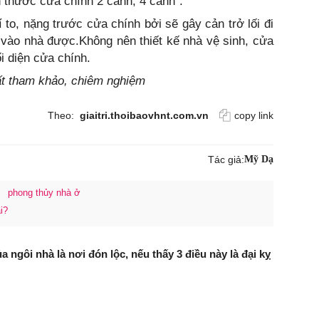
h thước cửa chính 2 cánh, 4 cánh”.
rí to, nặng trước cửa chính bởi sẽ gây cản trở lối đi
vào nhà được.Không nên thiết kế nhà vệ sinh, cửa
i diện cửa chính.
hất tham khảo, chiêm nghiệm
Theo:
giaitri.thoibaovhnt.com.vn
copy link
Tác giả:
Mỹ Dạ
phong thủy nhà ở
i?
 ngôi nhà là nơi đón lộc, nếu thấy 3 điều này là đại kỵ