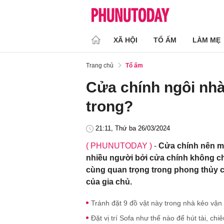
XÃ HỘI
TỔ ẤM
LÀM MẸ
Trang chủ
Tổ ấm
Cửa chính ngôi nhà
trong?
21:11, Thứ ba 26/03/2024
( PHUNUTODAY )
-
Cửa chính nên mở
nhiều người bởi cửa chính không ch
cùng quan trọng trong phong thủy c
của gia chủ.
Tránh đặt 9 đồ vật này trong nhà kẻo vận 
Đặt vị trí Sofa như thế nào để hút tài, ch