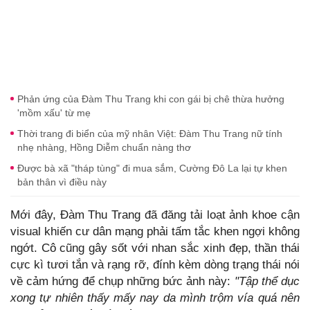
Phản ứng của Đàm Thu Trang khi con gái bị chê thừa hưởng
'mồm xấu' từ mẹ
Thời trang đi biển của mỹ nhân Việt: Đàm Thu Trang nữ tính
nhẹ nhàng, Hồng Diễm chuẩn nàng thơ
Được bà xã "tháp tùng" đi mua sắm, Cường Đô La lại tự khen
bản thân vì điều này
Mới đây, Đàm Thu Trang đã đăng tải loạt ảnh khoe cận
visual khiến cư dân mạng phải tấm tắc khen ngợi không
ngớt. Cô cũng gây sốt với nhan sắc xinh đẹp, thần thái
cực kì tươi tắn và rạng rỡ, đính kèm dòng trạng thái nói
về cảm hứng để chụp những bức ảnh này:
"Tập thể dục
xong tự nhiên thấy mấy nay da mình trộm vía quá nên