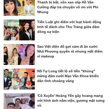
Thanh bị bắt, xôn xao clip Hồ Văn
Cường đáp trả chuyện vô ơn với Phi
Nhung
Tiến Luật ghi điểm với loạt hành động
tinh tế dành cho Thu Trang giữa đám
đông sự kiện
Sao Việt diện đồ gợi cảm đi ăn cưới:
Nhã Phương quyến rũ nhưng mất điểm
vì makeup
NS Tự Long tiết lộ số tiền "khủng"
mừng đám cưới Mạc Văn Khoa khiến
dân tình choáng váng
'Cô Xuyến' Hoàng Yến gây hoang mang
với hình ảnh nằm viện, gương mặt sưng
vù