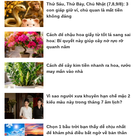
Thứ Sáu, Thứ Bảy, Chủ Nhật (7,8,9/8): 3
con giáp giữ ví, chủ quan là mất tiền
không đáng
Cách để chậu hoa giấy từ tốt lá sang sai
hoa: Bí quyết này giúp cây nở rực rỡ
quanh năm
Cách để cây kim tiền nhanh ra hoa, rước
may mắn vào nhà
Vì sao người xưa khuyên hạn chế mặc 2
kiểu màu này trong tháng 7 âm lịch?
Chọn 1 bầu trời bạn thấy dễ chịu nhất
để khám phá điều bất ngờ về bản thân