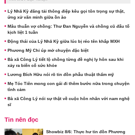
Lý Nhã Kỳ đăng tải thông điệp kêu gọi tôn trọng sự thật,
ứng xử văn minh giữa ồn ào
Mâu thuẫn vợ chồng: Thư Đan Nguyễn và chồng cũ đấu tố
kịch liệt 1 tuần
Động thái của Lý Nhã Kỳ giữa lúc bị réo tên khắp MXH
Phương Mỹ Chi úp mở chuyện đặc biệt
Bà xã Công Lý tiết lộ chồng từng đề nghị ly hôn sau khi
xảy ra biến cố sức khỏe
Lương Bích Hữu nói rõ tin đồn phẫu thuật thẩm mỹ
Mẹ Tóc Tiên mong con gái đi thêm bước nữa trong chuyện
tình cảm
Bà xã Công Lý nói sự thật về cuộc hôn nhân với nam nghệ
sĩ
Tin nên đọc
Showbiz 8/6: Thực hư tin đồn Phương