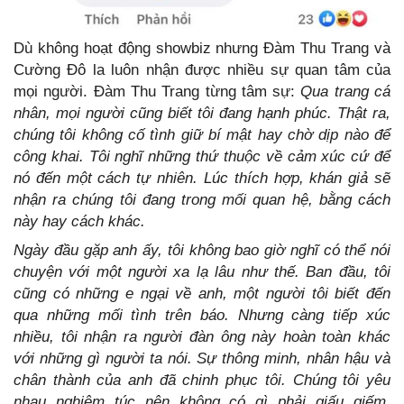
Dù không hoạt động showbiz nhưng Đàm Thu Trang và
Cường Đô la luôn nhận được nhiều sự quan tâm của
mọi người. Đàm Thu Trang từng tâm sự:
Qua trang cá
nhân, mọi người cũng biết tôi đang hạnh phúc. Thật ra,
chúng tôi không cố tình giữ bí mật hay chờ dịp nào để
công khai. Tôi nghĩ những thứ thuộc về cảm xúc cứ để
nó đến một cách tự nhiên. Lúc thích hợp, khán giả sẽ
nhận ra chúng tôi đang trong mối quan hệ, bằng cách
này hay cách khác.
Ngày đầu gặp anh ấy, tôi không bao giờ nghĩ có thể nói
chuyện với một người xa lạ lâu như thế. Ban đầu, tôi
cũng có những e ngại về anh, một người tôi biết đến
qua những mối tình trên báo. Nhưng càng tiếp xúc
nhiều, tôi nhận ra người đàn ông này hoàn toàn khác
với những gì người ta nói. Sự thông minh, nhân hậu và
chân thành của anh đã chinh phục tôi. Chúng tôi yêu
nhau nghiêm túc nên không có gì phải giấu giếm.