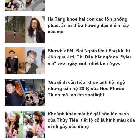
Hà Tăng khoe hai con cao lớn phổng
phao, ái nữ thừa hưởng đặc điểm này
của mẹ
Showbiz 5/4: Đại Nghĩa lên tiếng khi bị
đồn qua đời, Chi Dân bất ngờ nói "yêu
em" vào ngày sinh nhật Lan Ngọc
'Gia đình văn hóa' khoe ảnh hội ngộ
nhưng căn hộ 20 tỷ của Noo Phước
Thịnh mới chiếm spotlight
Khoảnh khắc một bé gái hôn lên sash
của Thùy Tiên, tiết lộ cô là hình mẫu của
mình gây xúc động