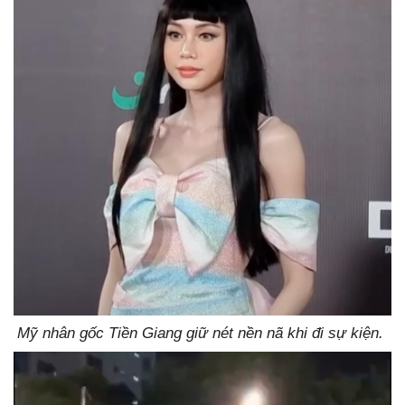
Mỹ nhân gốc Tiền Giang giữ nét nền nã khi đi sự kiện.