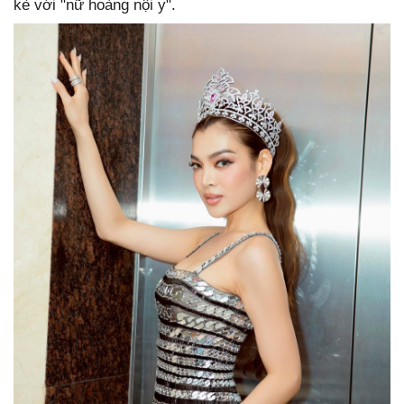
kè với "nữ hoàng nội y".