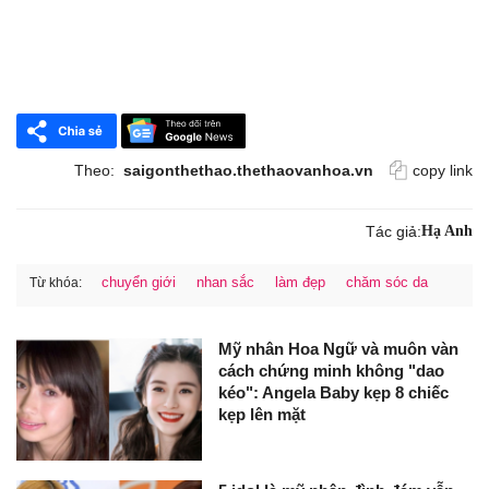
Theo:
saigonthethao.thethaovanhoa.vn
copy link
Tác giả:
Hạ Anh
chuyển giới
nhan sắc
làm đẹp
chăm sóc da
Từ khóa:
Mỹ nhân Hoa Ngữ và muôn vàn
cách chứng minh không "dao
kéo": Angela Baby kẹp 8 chiếc
kẹp lên mặt