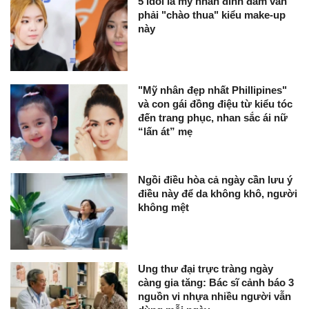
5 idol là mỹ nhân đình đám vẫn
phải "chào thua" kiểu make-up
này
"Mỹ nhân đẹp nhất Phillipines"
và con gái đồng điệu từ kiểu tóc
đến trang phục, nhan sắc ái nữ
“lấn át” mẹ
Ngồi điều hòa cả ngày cần lưu ý
điều này để da không khô, người
không mệt
Ung thư đại trực tràng ngày
càng gia tăng: Bác sĩ cảnh báo 3
nguồn vi nhựa nhiều người vẫn