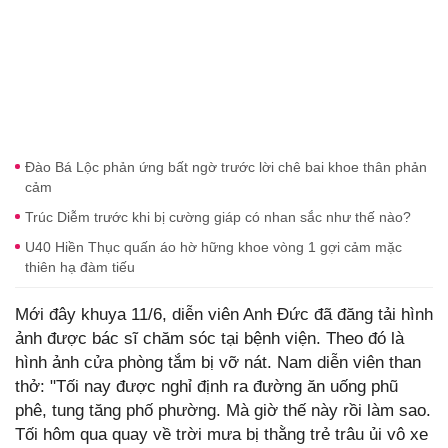
Đào Bá Lộc phản ứng bất ngờ trước lời chê bai khoe thân phản
cảm
Trúc Diễm trước khi bị cường giáp có nhan sắc như thế nào?
U40 Hiền Thục quấn áo hờ hững khoe vòng 1 gợi cảm mặc
thiên hạ đàm tiếu
Mới đây khuya 11/6, diễn viên Anh Đức đã đăng tải hình
ảnh được bác sĩ chăm sóc tại bệnh viện. Theo đó là
hình ảnh cửa phòng tắm bị vỡ nát. Nam diễn viên than
thở: "Tối nay được nghỉ định ra đường ăn uống phũ
phê, tung tăng phố phường. Mà giờ thế này rồi làm sao.
Tối hôm qua quay về trời mưa bị thằng trẻ trâu ủi vô xe