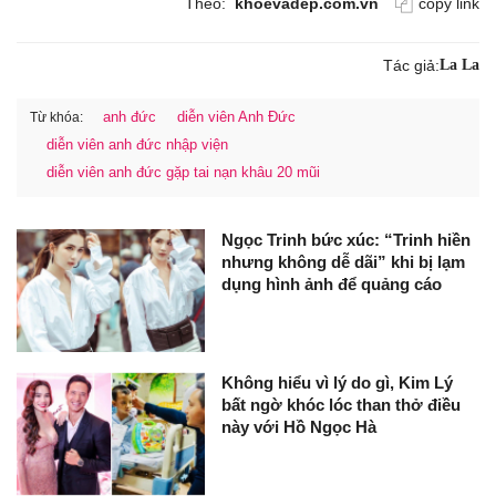
Theo:
khoevadep.com.vn
copy link
Tác giả:
La La
anh đức
diễn viên Anh Đức
Từ khóa:
diễn viên anh đức nhập viện
diễn viên anh đức gặp tai nạn khâu 20 mũi
Ngọc Trinh bức xúc: “Trinh hiền
nhưng không dễ dãi” khi bị lạm
dụng hình ảnh để quảng cáo
Không hiểu vì lý do gì, Kim Lý
bất ngờ khóc lóc than thở điều
này với Hồ Ngọc Hà