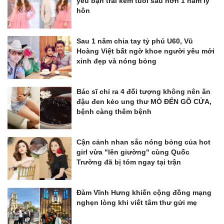
yêu bạn trai kém tuổi sau hơn 1 năm ly
hôn
Sau 1 năm chia tay tỷ phú U60, Vũ
Hoàng Việt bất ngờ khoe người yêu mới
xinh đẹp và nóng bỏng
Bác sĩ chỉ ra 4 đối tượng không nên ăn
đậu đen kẻo ung thư MÒ ĐẾN GÕ CỬA,
bệnh càng thêm bệnh
Cận cảnh nhan sắc nóng bỏng của hot
girl vừa "lên giường" cùng Quốc
Trường đã bị tóm ngay tại trận
Đàm Vĩnh Hưng khiến cộng đồng mạng
nghẹn lòng khi viết tâm thư gửi mẹ