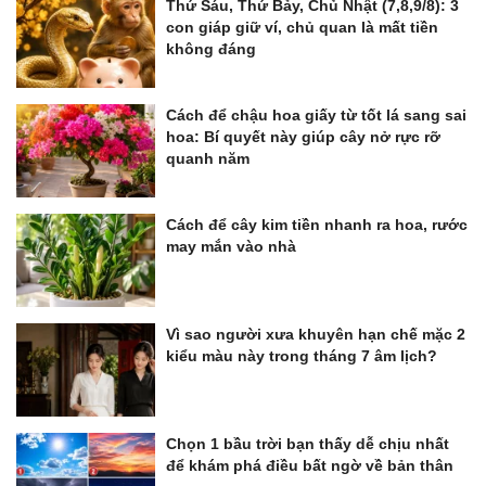
Thứ Sáu, Thứ Bảy, Chủ Nhật (7,8,9/8): 3
con giáp giữ ví, chủ quan là mất tiền
không đáng
Cách để chậu hoa giấy từ tốt lá sang sai
hoa: Bí quyết này giúp cây nở rực rỡ
quanh năm
Cách để cây kim tiền nhanh ra hoa, rước
may mắn vào nhà
Vì sao người xưa khuyên hạn chế mặc 2
kiểu màu này trong tháng 7 âm lịch?
Chọn 1 bầu trời bạn thấy dễ chịu nhất
để khám phá điều bất ngờ về bản thân