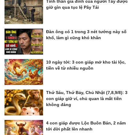
Tình thân gia đình của người Tày được
giữ gìn qua tục lệ Pây Tái
Đàn ông có 1 trong 3 nét tướng này số
khổ, làm gì cũng khó khăn
10 ngày tới: 3 con giáp mở kho tài lộc,
tiền về từ nhiều nguồn
Thứ Sáu, Thứ Bảy, Chủ Nhật (7,8,9/8): 3
con giáp giữ ví, chủ quan là mất tiền
không đáng
4 con giáp được Lộc Buôn Bán, 2 năm
tới đời phất lên nhanh