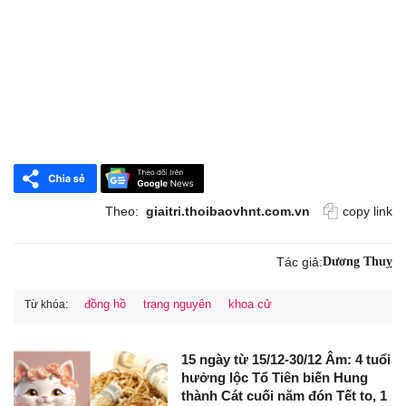
Theo:
giaitri.thoibaovhnt.com.vn
copy link
Tác giả:
Dương Thuỵ
đồng hồ
trạng nguyên
khoa cử
Từ khóa:
15 ngày từ 15/12-30/12 Âm: 4 tuổi
hưởng lộc Tổ Tiên biến Hung
thành Cát cuối năm đón Tết to, 1