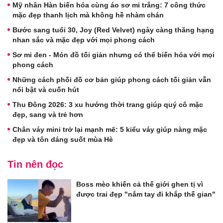
Mỹ nhân Hàn biến hóa cùng áo sơ mi trắng: 7 công thức
mặc đẹp thanh lịch mà không hề nhàm chán
Bước sang tuổi 30, Joy (Red Velvet) ngày càng thăng hạng
nhan sắc và mặc đẹp với mọi phong cách
Sơ mi đen - Món đồ tối giản nhưng có thể biến hóa với mọi
phong cách
Những cách phối đồ cơ bản giúp phong cách tối giản vẫn
nổi bật và cuốn hút
Thu Đông 2026: 3 xu hướng thời trang giúp quý cô mặc
đẹp, sang và trẻ hơn
Chân váy mini trở lại mạnh mẽ: 5 kiểu váy giúp nàng mặc
đẹp và tôn dáng suốt mùa Hè
Tin nên đọc
Boss mèo khiến cả thế giới ghen tị vì
được trai đẹp "nắm tay đi khắp thế gian"