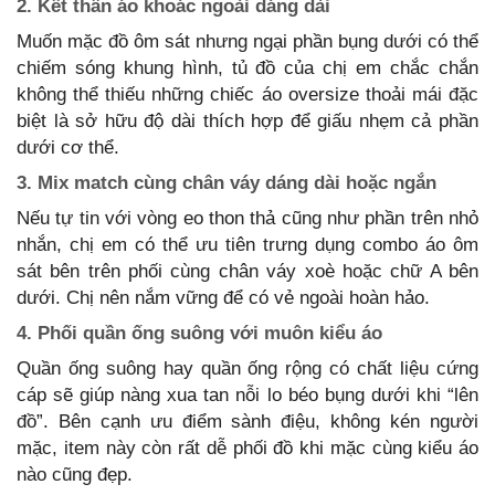
2. Kết thân áo khoác ngoài dáng dài
Muốn mặc đồ ôm sát nhưng ngại phần bụng dưới có thể
chiếm sóng khung hình, tủ đồ của chị em chắc chắn
không thể thiếu những chiếc áo oversize thoải mái đặc
biệt là sở hữu độ dài thích hợp để giấu nhẹm cả phần
dưới cơ thể.
3. Mix match cùng chân váy dáng dài hoặc ngắn
Nếu tự tin với vòng eo thon thả cũng như phần trên nhỏ
nhắn, chị em có thể ưu tiên trưng dụng combo áo ôm
sát bên trên phối cùng chân váy xoè hoặc chữ A bên
dưới. Chị nên nắm vững để có vẻ ngoài hoàn hảo.
4. Phối quần ống suông với muôn kiểu áo
Quần ống suông hay quần ống rộng có chất liệu cứng
cáp sẽ giúp nàng xua tan nỗi lo béo bụng dưới khi “lên
đồ”. Bên cạnh ưu điểm sành điệu, không kén người
mặc, item này còn rất dễ phối đồ khi mặc cùng kiểu áo
nào cũng đẹp.