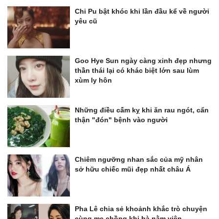
Chi Pu bật khóc khi lần đầu kể về người
yêu cũ
Goo Hye Sun ngày càng xinh đẹp nhưng
thần thái lại có khác biệt lớn sau lùm
xùm ly hôn
Những điều cấm kỵ khi ăn rau ngót, cẩn
thận "đón" bệnh vào người
Chiêm ngưỡng nhan sắc của mỹ nhân
sở hữu chiếc mũi đẹp nhất châu Á
Pha Lê chia sẻ khoảnh khắc trò chuyện
cùng mẹ chồng khi bà nằm viện