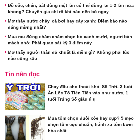
Đồ cốc, chén, bát dùng một lần có thể dùng lại 1-2 lần nữa
không? Chuyên gia chỉ rõ khi nào nên bỏ ngay
Mơ thấy nước chảy, cá bơi hay cây xanh: Điềm báo nào
đáng mừng nhất?
Mua rau đừng chăm chăm chọn bó xanh mướt, người bán
mách nhỏ: Phải quan sát kỹ 3 điểm này
Mơ thấy người thân đã khuất là điềm gì? Không phải lúc
nào cũng xấu
Tin nên đọc
Chạy đâu cho thoát khỏi Số Trời: 3 tuổi
Ăn Lộc Tổ Tiên Tiền vào như nước, 1
tuổi Trúng Số giàu ú ụ
Mua tôm chọn đuôi xòe hay cụp? 5 mẹo
chọn tôm cực chuẩn, tránh xa tôm bơm
hóa chất