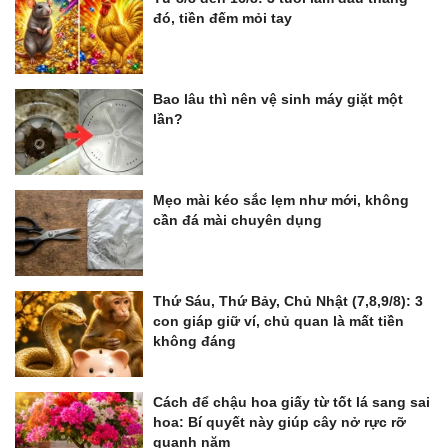
đó, tiền đếm mỏi tay
Bao lâu thì nên vệ sinh máy giặt một
lần?
Mẹo mài kéo sắc lẹm như mới, không
cần đá mài chuyên dụng
Thứ Sáu, Thứ Bảy, Chủ Nhật (7,8,9/8): 3
con giáp giữ ví, chủ quan là mất tiền
không đáng
Cách để chậu hoa giấy từ tốt lá sang sai
hoa: Bí quyết này giúp cây nở rực rỡ
quanh năm