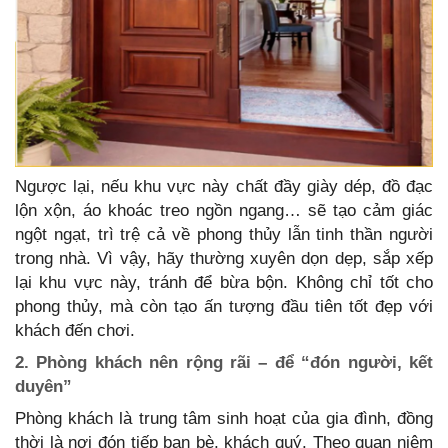
Ngược lại, nếu khu vực này chất đầy giày dép, đồ đạc
lộn xộn, áo khoác treo ngồn ngang… sẽ tạo cảm giác
ngột ngạt, trì trệ cả về phong thủy lẫn tinh thần người
trong nhà. Vì vậy, hãy thường xuyên dọn dẹp, sắp xếp
lại khu vực này, tránh để bừa bộn. Không chỉ tốt cho
phong thủy, mà còn tạo ấn tượng đầu tiên tốt đẹp với
khách đến chơi.
2. Phòng khách nên rộng rãi – để “đón người, kết
duyên”
Phòng khách là trung tâm sinh hoạt của gia đình, đồng
thời là nơi đón tiếp bạn bè, khách quý. Theo quan niệm