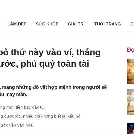
LÀM ĐẸP
SỨC KHỎE
GIẢI TRÍ
THỜI TRANG
C
Đọ
 thứ này vào ví, tháng
ước, phú quý toàn tài
, mang những đồ vật hợp mệnh trong người sẽ
hiều may mắn.
ng mới, tiền bạc đầy túi
 được lộc, nhiều chị không biết lại xấu hổ
ước tiền vào nhà