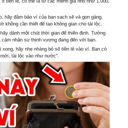
 ít tiền lẻ, có thể là từ các mệnh giá nhỏ như 1.000,
ào, hãy đảm bảo ví của bạn sạch sẽ và gọn gàng.
ờ không cần thiết để tạo không gian cho tài lộc.
, hãy dành một chút thời gian để thiền định. Tưởng
à cảm nhận sự thịnh vượng đang đến với bạn.
ị xong, hãy nhẹ nhàng bỏ số tiền lẻ vào ví. Bạn có
mới, tài lộc vào như nước”.