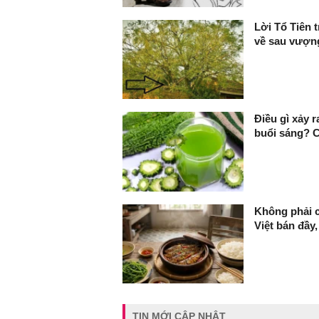
Lời Tổ Tiên 
về sau vượn
Điều gì xảy 
buổi sáng? Có
Không phải c
Việt bán đầy,
TIN MỚI CẬP NHẬT