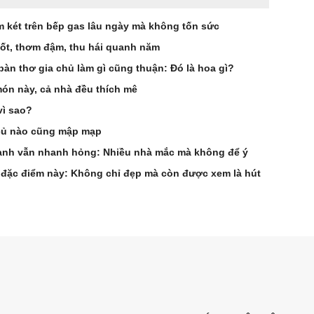
 két trên bếp gas lâu ngày mà không tốn sức
ốt, thơm đậm, thu hái quanh năm
bàn thơ gia chủ làm gì cũng thuận: Đó là hoa gì?
 món này, cả nhà đều thích mê
vì sao?
 củ nào cũng mập mạp
 lạnh vẫn nhanh hỏng: Nhiều nhà mắc mà không để ý
đặc điểm này: Không chỉ đẹp mà còn được xem là hút