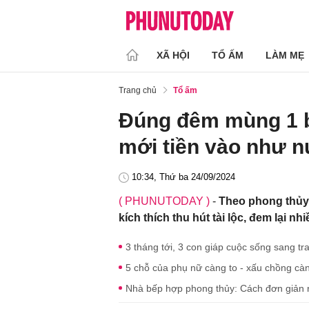
XÃ HỘI
TỔ ẤM
LÀM MẸ
Trang chủ
Tổ ấm
Đúng đêm mùng 1 bỏ
mới tiền vào như n
10:34, Thứ ba 24/09/2024
( PHUNUTODAY )
-
Theo phong thủy
kích thích thu hút tài lộc, đem lại n
3 tháng tới, 3 con giáp cuộc sống sang tra
5 chỗ của phụ nữ càng to - xấu chồng càng
Nhà bếp hợp phong thủy: Cách đơn giản r