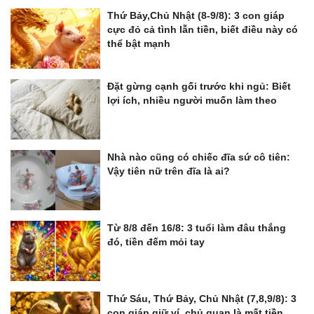
Thứ Bảy,Chủ Nhật (8-9/8): 3 con giáp
cực đỏ cả tình lẫn tiền, biết điều này có
thể bật mạnh
Đặt gừng cạnh gối trước khi ngủ: Biết
lợi ích, nhiều người muốn làm theo
Nhà nào cũng có chiếc đĩa sứ cô tiên:
Vậy tiên nữ trên đĩa là ai?
Từ 8/8 đến 16/8: 3 tuổi làm đâu thắng
đó, tiền đếm mỏi tay
Thứ Sáu, Thứ Bảy, Chủ Nhật (7,8,9/8): 3
con giáp giữ ví, chủ quan là mất tiền