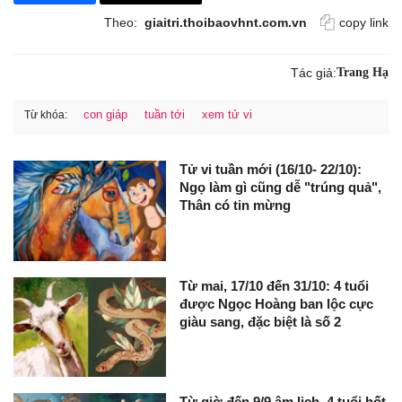
Theo:
giaitri.thoibaovhnt.com.vn
copy link
Tác giả:
Trang Hạ
con giáp
tuần tới
xem tử vi
Từ khóa:
Tử vi tuần mới (16/10- 22/10):
Ngọ làm gì cũng dễ "trúng quả",
Thân có tin mừng
Từ mai, 17/10 đến 31/10: 4 tuổi
được Ngọc Hoàng ban lộc cực
giàu sang, đặc biệt là số 2
Từ giờ đến 9/9 âm lịch, 4 tuổi hốt