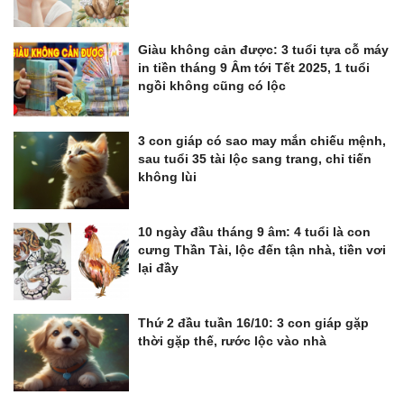
Giàu không cản được: 3 tuổi tựa cỗ máy
in tiền tháng 9 Âm tới Tết 2025, 1 tuổi
ngồi không cũng có lộc
3 con giáp có sao may mắn chiếu mệnh,
sau tuổi 35 tài lộc sang trang, chỉ tiến
không lùi
10 ngày đầu tháng 9 âm: 4 tuổi là con
cưng Thần Tài, lộc đến tận nhà, tiền vơi
lại đầy
Thứ 2 đầu tuần 16/10: 3 con giáp gặp
thời gặp thế, rước lộc vào nhà