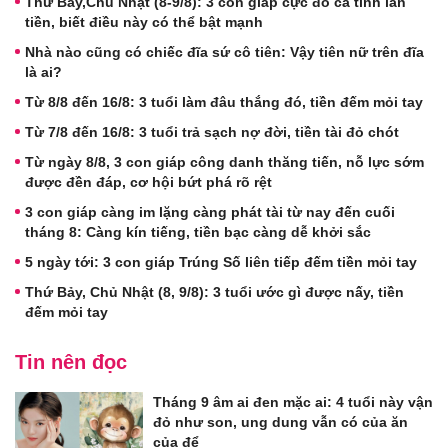
Thứ Bảy,Chủ Nhật (8-9/8): 3 con giáp cực đỏ cả tình lẫn
tiền, biết điều này có thể bật mạnh
Nhà nào cũng có chiếc đĩa sứ cô tiên: Vậy tiên nữ trên đĩa
là ai?
Từ 8/8 đến 16/8: 3 tuổi làm đâu thắng đó, tiền đếm mỏi tay
Từ 7/8 đến 16/8: 3 tuổi trả sạch nợ đời, tiền tài đỏ chót
Từ ngày 8/8, 3 con giáp công danh thăng tiến, nỗ lực sớm
được đền đáp, cơ hội bứt phá rõ rệt
3 con giáp càng im lặng càng phát tài từ nay đến cuối
tháng 8: Càng kín tiếng, tiền bạc càng dễ khởi sắc
5 ngày tới: 3 con giáp Trúng Số liên tiếp đếm tiền mỏi tay
Thứ Bảy, Chủ Nhật (8, 9/8): 3 tuổi ước gì được nấy, tiền
đếm mỏi tay
Tin nên đọc
Tháng 9 âm ai đen mặc ai: 4 tuổi này vận
đỏ như son, ung dung vẫn có của ăn
của để