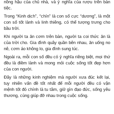
nồng hậu của chủ nhà, và ý nghĩa của rượu trên bàn
tiệc.
Trong “Kinh dịch”, “chín” là con số cực “dương”, là một
con số tốt lành và linh thiêng, có thể tượng trưng cho
bầu trời.
Khi người ta ăn cơm trên bàn, người ta coi thức ăn là
của trời cho. Gia đình quây quần bên nhau, ăn uống no
nê, cơm áo không lo, gia đình sung túc.
Ngoài ra, mỗi con số đều có ý nghĩa riêng biệt, mọi thứ
đều là điềm lành và mong mỏi cuộc sống tốt đẹp hơn
của con người.
Đây là những kinh nghiệm mà người xưa đúc kết lại,
tuy nhiên vấn đề tốt nhất để mỗi người đều có vận
mệnh tốt đó chính là tu tâm, giữ gìn đạo đức, sống yêu
thương, cùng giúp đỡ nhau trong cuộc sống.