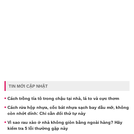
TIN MỚI CẬP NHẬT
Cách trồng tía tô trong chậu tại nhà, lá to và cực thơm
Cách rửa hộp nhựa, cốc bát nhựa sạch bay dầu mỡ, không
còn nhớt dính: Chỉ cần đổi thứ tự này
Vì sao rau xào ở nhà không giòn bằng ngoài hàng? Hãy
kiểm tra 5 lỗi thường gặp này