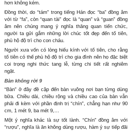
hơn không kém.
Đồng thời, do “tám” trong tiếng Hán đọc “ba” đồng âm
với từ “fa”, còn “quan tài” đọc là “quan” và “guan” đồng
âm nên chúng mang ý nghĩa thăng quan tiến chức,
người ta gửi gắm những lời chúc tốt đẹp đến tổ tiên,
phù hộ độ trì cho con cháu.
Người xưa vốn có lòng hiếu kính với tổ tiên, cho rằng
tổ tiên có thể phù hộ độ trì cho gia đình nên họ đặc biệt
coi trọng nghi thức tang lễ, từng chi tiết rất nghiêm
ngặt.
Bàn không rời 9
“Bàn” ở đây đề cập đến bàn vuông nơi bạn từng dùng
bữa. Chiều dài, chiều rộng và chiều cao của bàn vẫn
phải đi kèm với phần định trị “chín”, chẳng hạn như 90
cm, 1 mét 9, ba mét 9,…
Một ý nghĩa khác là sự tốt lành. “Chín” đồng âm với
“rượu”, nghĩa là ăn không dùng rượu, hàm ý sự tiếp đãi