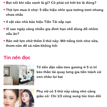
Bọt nổi khi nấu canh là gì? Có phải cứ hớt bỏ là đúng?
Thịt lợn mua ở chợ: 5 dấu hiệu nhìn qua tưởng tươi nhưng
chưa chắc
4 vật vào nhà báo hiệu Tiền Tài sắp cạn
Vì sao ngày càng nhiều gia đình hạn chế dùng đồ nhôm
nấu ăn?
Rán mỡ lợn nhớ thêm 3 thứ này: Mỡ trắng tinh như sữa,
thơm nức để cả năm không hôi
Tin nên đọc
Tổ tiên dặn cấm treo gương ở 5 vị trí
kẻo thần tài quay lưng gia tiên trách cứ
con cháu lụi bại
Phụ nữ có 3 thứ này càng nhỏ càng
giàu có: Chỉ 1/3 cũng sung túc trọn đời