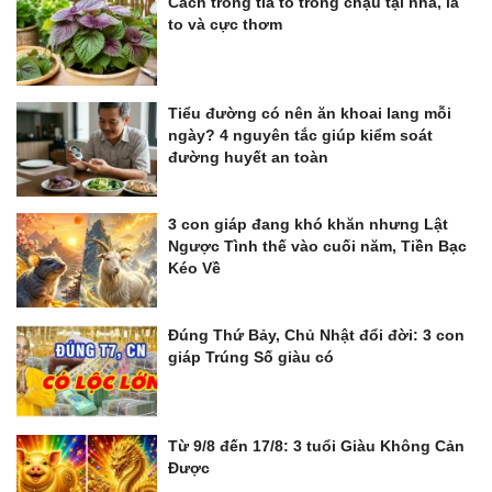
Cách trồng tía tô trong chậu tại nhà, lá
to và cực thơm
Tiểu đường có nên ăn khoai lang mỗi
ngày? 4 nguyên tắc giúp kiểm soát
đường huyết an toàn
3 con giáp đang khó khăn nhưng Lật
Ngược Tình thế vào cuối năm, Tiền Bạc
Kéo Về
Đúng Thứ Bảy, Chủ Nhật đổi đời: 3 con
giáp Trúng Số giàu có
Từ 9/8 đến 17/8: 3 tuổi Giàu Không Cản
Được