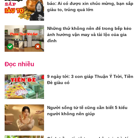
báo: Ai có được xin chúc mừng, bạn sắp
giàu to, trúng quả lớn
Những thứ không nên để trong bếp kẻo
ảnh hưởng vận may và tài lộc của gia
đình
Đọc nhiều
9 ngày tới: 3 con giáp Thuận Ý Trời, Tiền
Đè giàu có
Người sống tử tế cũng cần biết 5 kiểu
người không nên giúp