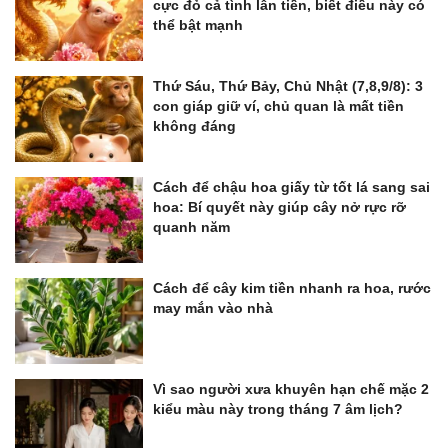
cực đỏ cả tình lẫn tiền, biết điều này có
thể bật mạnh
Thứ Sáu, Thứ Bảy, Chủ Nhật (7,8,9/8): 3
con giáp giữ ví, chủ quan là mất tiền
không đáng
Cách để chậu hoa giấy từ tốt lá sang sai
hoa: Bí quyết này giúp cây nở rực rỡ
quanh năm
Cách để cây kim tiền nhanh ra hoa, rước
may mắn vào nhà
Vì sao người xưa khuyên hạn chế mặc 2
kiểu màu này trong tháng 7 âm lịch?