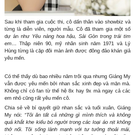
Sau khi tham gia cuộc thi, cô dấn thân vào showbiz và
từng là diễn viên, người mẫu. Cô đã tham gia một số
dự án như
Yêu nàng hoa hậu, Sài Gòn trong trái tim
em
… Thập niên 90, mỹ nhân sinh năm 1971 và Lý
Hùng từng là cặp đôi màn ảnh được đông đảo khán giả
yêu mến.
Có thể thấy dù bao nhiều năm trôi qua nhưng Giáng My
vẫn được yêu mến bởi nhan sắc xinh đẹp và mặn mà.
Không chỉ có fan từ thế hệ 8x hay 9x mà ngay cả các
em nhỏ cũng rất yêu mến cô.
Chia sẻ về bí quyết giữ nhan sắc và tuổi xuân, Giáng
My nói:
“Tôi ăn tất cả những gì mình thích và không
quá khắt khe kiểu bó người trong các loại áo nịt không
thở nổi. Tôi sống lành mạnh với tư tưởng thoải mái,