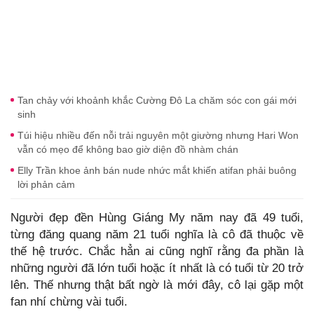
Tan chảy với khoảnh khắc Cường Đô La chăm sóc con gái mới
sinh
Túi hiệu nhiều đến nỗi trải nguyên một giường nhưng Hari Won
vẫn có mẹo để không bao giờ diện đồ nhàm chán
Elly Trần khoe ảnh bán nude nhức mắt khiến atifan phải buông
lời phản cảm
Người đẹp đền Hùng Giáng My năm nay đã 49 tuổi,
từng đăng quang năm 21 tuổi nghĩa là cô đã thuộc về
thế hệ trước. Chắc hẳn ai cũng nghĩ rằng đa phần là
những người đã lớn tuổi hoặc ít nhất là có tuổi từ 20 trở
lên. Thế nhưng thật bất ngờ là mới đây, cô lại gặp một
fan nhí chừng vài tuổi.