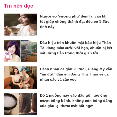
Tin nên đọc
Người vợ 'vượng phu' đem lại vận khí
tốt giúp chồng thành đạt đều có 5 đức
tính này
Dấu hiệu trên khuôn mặt báo hiệu Thần
Tài đang mỉm cười với bạn, chuẩn bị két
sắt đựng tiền trong thời gian tới
Cách nhau cả gần 20 tuổi, Giáng My vẫn
"ăn đứt" đàn em Đặng Thu Thảo về cả
nhan sắc và sắc vóc
Đổ 1 muỗng này vào dầu gội, tóc óng
mượt bồng bềnh, không còn bóng dáng
của gàu lại thơm mát bất ngờ