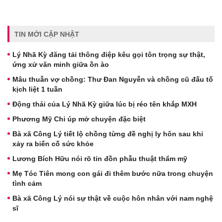
TIN MỚI CẬP NHẬT
Lý Nhã Kỳ đăng tải thông điệp kêu gọi tôn trọng sự thật,
ứng xử văn minh giữa ồn ào
Mâu thuẫn vợ chồng: Thư Đan Nguyễn và chồng cũ đấu tố
kịch liệt 1 tuần
Động thái của Lý Nhã Kỳ giữa lúc bị réo tên khắp MXH
Phương Mỹ Chi úp mở chuyện đặc biệt
Bà xã Công Lý tiết lộ chồng từng đề nghị ly hôn sau khi
xảy ra biến cố sức khỏe
Lương Bích Hữu nói rõ tin đồn phẫu thuật thẩm mỹ
Mẹ Tóc Tiên mong con gái đi thêm bước nữa trong chuyện
tình cảm
Bà xã Công Lý nói sự thật về cuộc hôn nhân với nam nghệ
sĩ