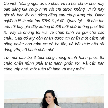
Cô viết:
"Đang ngồi ăn cô phục vụ ra hỏi chị ơi cho mấy
bạn đằng kia chụp hình với chị được không, vì từ nãy
giờ tội bạn ấy cứ đứng đằng sau chụp lưng chị. Đang
nghĩ có lẽ là các fan 7/8/9 X gì đó. Quay lại... ôi các fan
của tôi bây giờ đẩy xuống là 8/9 tuổi chứ không phải 8/9
X. Vậy là chúng tôi vui vẻ chụp hình và gửi cho các
cháu. Sau đó My còn nhận được tin nhắn một cách rất
nồng nhiệt: con cảm ơn cô ba lần, và kết thúc câu rất
đáng yêu, cô hạnh phúc nhé.
Từ một cậu bé 8 tuổi cũng mong mình hạnh phúc thì
chắc chắn mình phải thật hạnh phúc rồi. Và các bạn
cũng vậy nhé, một tuần tốt lành và may mắn
".